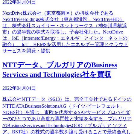
2022年04月04日
NextDrive株式会社（東京都港区）の持株会社である
NextDriveHoldings株式会社（東京都港区、NextDriveHD）
は、株式会社スカイリー・ネットワークス（神奈川県横浜
市）の過半数の株式を取得し、子会社化した。NextDrive
は、IoE（InternetofEnergy：エネルギーとインターネットの
融合）、IoT、HEMSを活用したエネルギー管理とクラウド
サービスを開発・提供
NTTデータ、ブルガリアのBusiness
Services and Technologies社を買収
2022年04月04日
株式会社NTTデータ（9613）は、完全子会社であるドイツの
NTTDATABusinessSolutionsAG（ドイツ‧ビーレフェルト、
NDBS社）を通じ、東欧を代表するSAPサービスプロバイダ
ーのひとつであり高度な専門性と実績を有する、ブルガリア
のBusinessServicesandTechnologiesOOD（ブルガリア‧ソフィ
ア、BST社）の株式の過半数を譲り受けることで最終合意し