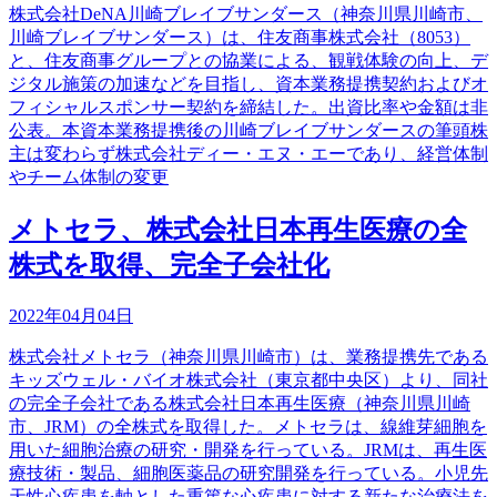
株式会社DeNA川崎ブレイブサンダース（神奈川県川崎市、
川崎ブレイブサンダース）は、住友商事株式会社（8053）
と、住友商事グループとの協業による、観戦体験の向上、デ
ジタル施策の加速などを目指し、資本業務提携契約およびオ
フィシャルスポンサー契約を締結した。出資比率や金額は非
公表。本資本業務提携後の川崎ブレイブサンダースの筆頭株
主は変わらず株式会社ディー・エヌ・エーであり、経営体制
やチーム体制の変更
メトセラ、株式会社日本再生医療の全
株式を取得、完全子会社化
2022年04月04日
株式会社メトセラ（神奈川県川崎市）は、業務提携先である
キッズウェル・バイオ株式会社（東京都中央区）より、同社
の完全子会社である株式会社日本再生医療（神奈川県川崎
市、JRM）の全株式を取得した。メトセラは、線維芽細胞を
用いた細胞治療の研究・開発を行っている。JRMは、再生医
療技術・製品、細胞医薬品の研究開発を行っている。小児先
天性心疾患を軸とした重篤な心疾患に対する新たな治療法を