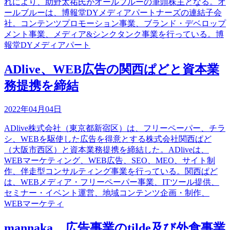
れにより、助野太祐氏がオールブルーの筆頭株主となる。オ
ールブルーは、博報堂DYメディアパートナーズの連結子会
社。コンテンツプロモーション事業、ブランド・デベロップ
メント事業、メディア&シンクタンク事業を行っている。博
報堂DYメディアパート
ADlive、WEB広告の関西ぱどと資本業
務提携を締結
2022年04月04日
ADlive株式会社（東京都新宿区）は、フリーペーパー、チラ
シ、WEBを駆使した広告を得意とする株式会社関西ぱど
（大阪市西区）と資本業務提携を締結した。ADliveは、
WEBマーケティング、WEB広告、SEO、MEO、サイト制
作、伴走型コンサルティング事業を行っている。関西ぱど
は、WEBメディア・フリーペーパー事業、ITツール提供、
セミナー・イベント運営、地域コンテンツ企画・制作、
WEBマーケティ
mannaka、広告事業のtilde及び外食事業