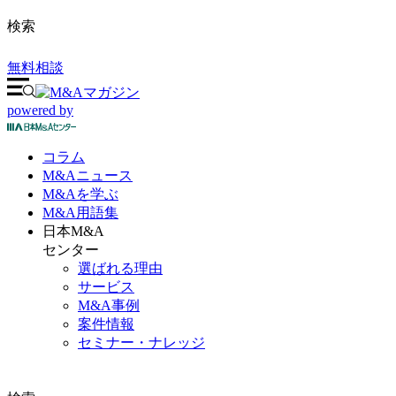
検索
無料相談
powered by
コラム
M&A
ニュース
M&Aを
学ぶ
M&A
用語集
日本M&A
センター
選ばれる理由
サービス
M&A事例
案件情報
セミナー・ナレッジ