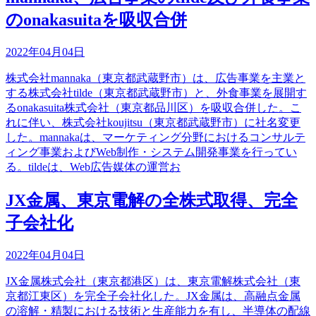
のonakasuitaを吸収合併
2022年04月04日
株式会社mannaka（東京都武蔵野市）は、広告事業を主業と
する株式会社tilde（東京都武蔵野市）と、外食事業を展開す
るonakasuita株式会社（東京都品川区）を吸収合併した。こ
れに伴い、株式会社koujitsu（東京都武蔵野市）に社名変更
した。mannakaは、マーケティング分野におけるコンサルテ
ィング事業およびWeb制作・システム開発事業を行ってい
る。tildeは、Web広告媒体の運営お
JX金属、東京電解の全株式取得、完全
子会社化
2022年04月04日
JX金属株式会社（東京都港区）は、東京電解株式会社（東
京都江東区）を完全子会社化した。JX金属は、高融点金属
の溶解・精製における技術と生産能力を有し、半導体の配線