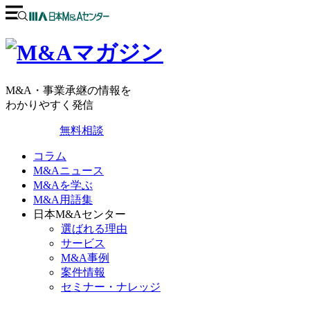
M&A・事業承継の情報を
わかりやすく発信
無料相談
コラム
M&Aニュース
M&Aを学ぶ
M&A用語集
日本M&Aセンター
選ばれる理由
サービス
M&A事例
案件情報
セミナー・ナレッジ