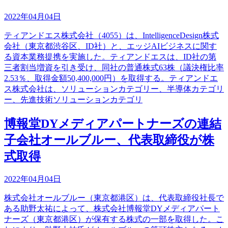
2022年04月04日
ティアンドエス株式会社（4055）は、IntelligenceDesign株式
会社（東京都渋谷区、ID社）と、エッジAIビジネスに関す
る資本業務提携を実施した。ティアンドエスは、ID社の第
三者割当増資を引き受け、同社の普通株式63株（議決権比率
2.53％、取得金額50,400,000円）を取得する。ティアンドエ
ス株式会社は、ソリューションカテゴリー、半導体カテゴリ
ー、先進技術ソリューションカテゴリ
博報堂DYメディアパートナーズの連結
子会社オールブルー、代表取締役が株
式取得
2022年04月04日
株式会社オールブルー（東京都港区）は、代表取締役社長で
ある助野太祐によって、株式会社博報堂DYメディアパート
ナーズ（東京都港区）が保有する株式の一部を取得した。こ