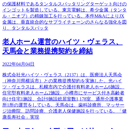
の保護材料であるタンタルスパッタリングターゲット向けの
インゴットを製造している。東京電解は、希少金属（タンタ
ル・ニオブ）の精錬加工を行っている。本件M&AによりJX
金属は、垂直統合的なサプライチェーンのさらなる強化を図
り、タンタルスパッタ
老人ホーム運営のハイツ・ヴェラス、
天馬会と業務提携契約を締結
2022年04月04日
株式会社光ハイツ・ヴェラス（2137）は、医療法人天馬会
（神奈川県横浜市）との業務提携契約を実施した。光ハイ
ツ・ヴェラスは、札幌市内で介護付有料老人ホーム6施設、
住宅型有料老人ホーム2施設、小樽市にサービス付き高齢者
向け住宅1施設、合計9施設総居室数1,178室、通所介護事業
所1所の運営をしている。天馬会は、歯科診療所、マッサー
ジ治療院、訪問診療、介護老人保健施設を行っている。「健
康長寿社会」実現