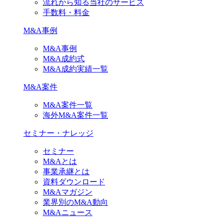
流れから知る当社のサービス
手数料・料金
M&A事例
M&A事例
M&A成約式
M&A成約実績一覧
M&A案件
M&A案件一覧
海外M&A案件一覧
セミナー・ナレッジ
セミナー
M&Aとは
事業承継とは
資料ダウンロード
M&Aマガジン
業界別のM&A動向
M&Aニュース