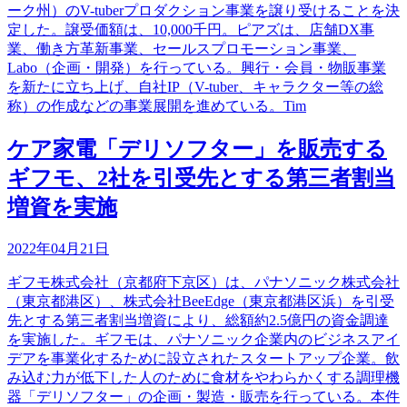
ーク州）のV-tuberプロダクション事業を譲り受けることを決
定した。譲受価額は、10,000千円。ピアズは、店舗DX事
業、働き方革新事業、セールスプロモーション事業、
Labo（企画・開発）を行っている。興行・会員・物販事業
を新たに立ち上げ、自社IP（V-tuber、キャラクター等の総
称）の作成などの事業展開を進めている。Tim
ケア家電「デリソフター」を販売する
ギフモ、2社を引受先とする第三者割当
増資を実施
2022年04月21日
ギフモ株式会社（京都府下京区）は、パナソニック株式会社
（東京都港区）、株式会社BeeEdge（東京都港区浜）を引受
先とする第三者割当増資により、総額約2.5億円の資金調達
を実施した。ギフモは、パナソニック企業内のビジネスアイ
デアを事業化するために設立されたスタートアップ企業。飲
み込む力が低下した人のために食材をやわらかくする調理機
器「デリソフター」の企画・製造・販売を行っている。本件