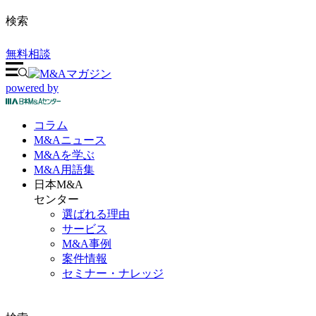
検索
無料相談
powered by
コラム
M&A
ニュース
M&Aを
学ぶ
M&A
用語集
日本M&A
センター
選ばれる理由
サービス
M&A事例
案件情報
セミナー・ナレッジ