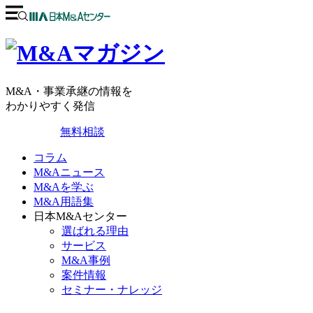
M&A・事業承継の情報を
わかりやすく発信
無料相談
コラム
M&Aニュース
M&Aを学ぶ
M&A用語集
日本M&Aセンター
選ばれる理由
サービス
M&A事例
案件情報
セミナー・ナレッジ