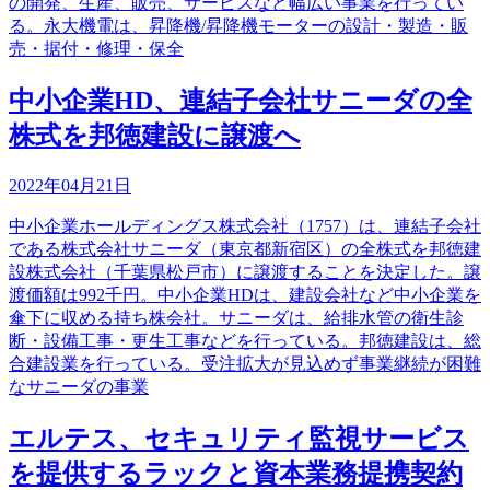
の開発、生産、販売、サービスなど幅広い事業を行ってい
る。永大機電は、昇降機/昇降機モーターの設計・製造・販
売・据付・修理・保全
中小企業HD、連結子会社サニーダの全
株式を邦徳建設に譲渡へ
2022年04月21日
中小企業ホールディングス株式会社（1757）は、連結子会社
である株式会社サニーダ（東京都新宿区）の全株式を邦徳建
設株式会社（千葉県松戸市）に譲渡することを決定した。譲
渡価額は992千円。中小企業HDは、建設会社など中小企業を
傘下に収める持ち株会社。サニーダは、給排水管の衛生診
断・設備工事・更生工事などを行っている。邦徳建設は、総
合建設業を行っている。受注拡大が見込めず事業継続が困難
なサニーダの事業
エルテス、セキュリティ監視サービス
を提供するラックと資本業務提携契約