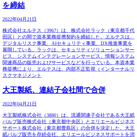
を締結
2022年04月21日
株式会社エルテス（3967）は、株式会社ラック（東京都千代
田区）との間で資本業務提携契約を締結した。エルテスは、
デジタルリスク事業、AIセキュリティ事業、DX推進事業を
展開している。ラックは、セキュリティソリューションサー
ビス、システムインテグレーションサービス、情報システム
関連商品の販売およびサービスなどを行っている。本資本業
務提携により、エルテスは、内部不正監視（インターナルリ
スクマネジメント
大王製紙、連結子会社間で合併
2022年04月21日
大王製紙株式会社（3880）は、流通関連子会社である大王紙
パルプ販売株式会社（東京都中央区）とエリエールビジネス
サポート株式会社（東京都豊島区）の合併を決定した。大王
紙パルプ販売を存続会社、エリエールビジネスサポートを消