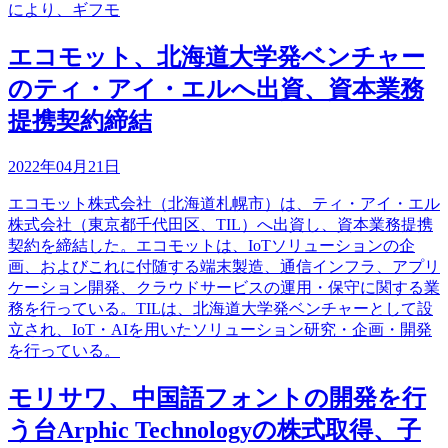
により、ギフモ
エコモット、北海道大学発ベンチャー
のティ・アイ・エルへ出資、資本業務
提携契約締結
2022年04月21日
エコモット株式会社（北海道札幌市）は、ティ・アイ・エル
株式会社（東京都千代田区、TIL）へ出資し、資本業務提携
契約を締結した。エコモットは、IoTソリューションの企
画、およびこれに付随する端末製造、通信インフラ、アプリ
ケーション開発、クラウドサービスの運用・保守に関する業
務を行っている。TILは、北海道大学発ベンチャーとして設
立され、IoT・AIを用いたソリューション研究・企画・開発
を行っている。
モリサワ、中国語フォントの開発を行
う台Arphic Technologyの株式取得、子