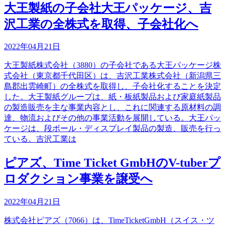
大王製紙の子会社大王パッケージ、吉
沢工業の全株式を取得、子会社化へ
2022年04月21日
大王製紙株式会社（3880）の子会社である大王パッケージ株
式会社（東京都千代田区）は、吉沢工業株式会社（新潟県三
島郡出雲崎町）の全株式を取得し、子会社化することを決定
した。大王製紙グループは、紙・板紙製品および家庭紙製品
の製造販売を主な事業内容とし、これに関連する原材料の調
達、物流およびその他の事業活動を展開している。大王パッ
ケージは、段ボール・ディスプレイ製品の製造、販売を行っ
ている。吉沢工業は
ピアズ、Time Ticket GmbHのV-tuberプ
ロダクション事業を譲受へ
2022年04月21日
株式会社ピアズ（7066）は、TimeTicketGmbH（スイス・ツ