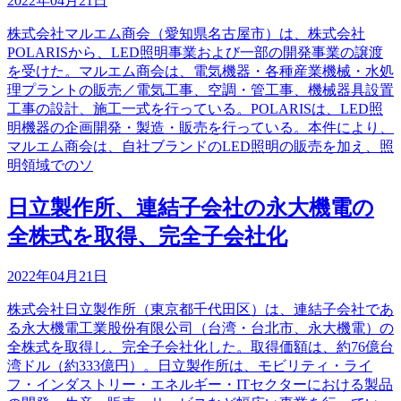
2022年04月21日
株式会社マルエム商会（愛知県名古屋市）は、株式会社
POLARISから、LED照明事業および一部の開発事業の譲渡
を受けた。マルエム商会は、電気機器・各種産業機械・水処
理プラントの販売／電気工事、空調・管工事、機械器具設置
工事の設計、施工一式を行っている。POLARISは、LED照
明機器の企画開発・製造・販売を行っている。本件により、
マルエム商会は、自社ブランドのLED照明の販売を加え、照
明領域でのソ
日立製作所、連結子会社の永大機電の
全株式を取得、完全子会社化
2022年04月21日
株式会社日立製作所（東京都千代田区）は、連結子会社であ
る永大機電工業股份有限公司（台湾・台北市、永大機電）の
全株式を取得し、完全子会社化した。取得価額は、約76億台
湾ドル（約333億円）。日立製作所は、モビリティ・ライ
フ・インダストリー・エネルギー・ITセクターにおける製品