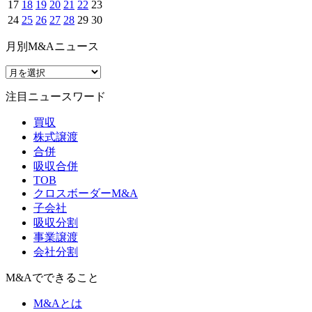
17
18
19
20
21
22
23
24
25
26
27
28
29
30
月別M&Aニュース
注目ニュースワード
買収
株式譲渡
合併
吸収合併
TOB
クロスボーダーM&A
子会社
吸収分割
事業譲渡
会社分割
M&Aでできること
M&Aとは