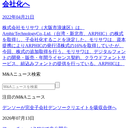
会社化へ
2022年04月21日
株式会社モリサワ（大阪市浪速区）は、
ArphicTechnologyCo.,Ltd.（台湾・新北市、ARPHIC）の株式
を取得し、子会社化することを決定した。モリサワは、資本
提携によりARPHICの発行済株式の16%を取得していたが、
今回、株式の追加取得を行う。モリサワは、デジタルフォン
トの開発・販売・年間ライセンス契約、クラウドフォントサ
ービス、組込みフォントの提供を行っている。ARPHICは、
M&Aニュース検索
注目のM&Aニュース
デンソーが完全子会社デンソークリエイトを吸収合併へ
2026年07月13日