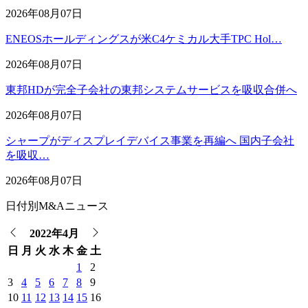
2026年08月07日
ENEOSホールディングスが米C4ケミカル大手TPC Hol…
2026年08月07日
東邦HDが完全子会社の東邦システムサービスを吸収合併へ
2026年08月07日
シャープがディスプレイデバイス事業を再編へ 国内子会社
を吸収…
2026年08月07日
日付別M&Aニュース
2022年4月
日
月
火
水
木
金
土
1
2
3
4
5
6
7
8
9
10
11
12
13
14
15
16