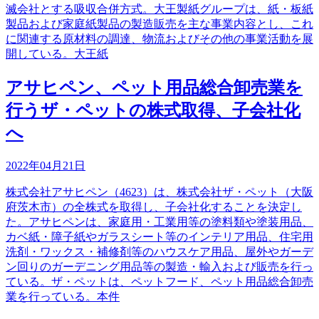
滅会社とする吸収合併方式。大王製紙グループは、紙・板紙
製品および家庭紙製品の製造販売を主な事業内容とし、これ
に関連する原材料の調達、物流およびその他の事業活動を展
開している。大王紙
アサヒペン、ペット用品総合卸売業を
行うザ・ペットの株式取得、子会社化
へ
2022年04月21日
株式会社アサヒペン（4623）は、株式会社ザ・ペット（大阪
府茨木市）の全株式を取得し、子会社化することを決定し
た。アサヒペンは、家庭用・工業用等の塗料類や塗装用品、
カベ紙・障子紙やガラスシート等のインテリア用品、住宅用
洗剤・ワックス・補修剤等のハウスケア用品、屋外やガーデ
ン回りのガーデニング用品等の製造・輸入および販売を行っ
ている。ザ・ペットは、ペットフード、ペット用品総合卸売
業を行っている。本件