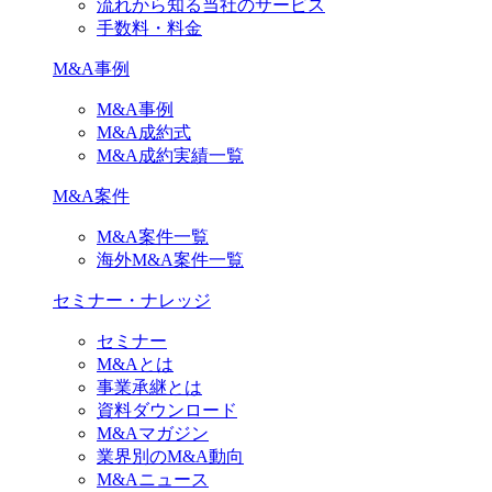
流れから知る当社のサービス
手数料・料金
M&A事例
M&A事例
M&A成約式
M&A成約実績一覧
M&A案件
M&A案件一覧
海外M&A案件一覧
セミナー・ナレッジ
セミナー
M&Aとは
事業承継とは
資料ダウンロード
M&Aマガジン
業界別のM&A動向
M&Aニュース