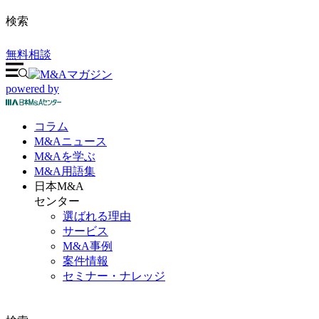
検索
無料相談
powered by
コラム
M&A
ニュース
M&Aを
学ぶ
M&A
用語集
日本M&A
センター
選ばれる理由
サービス
M&A事例
案件情報
セミナー・ナレッジ