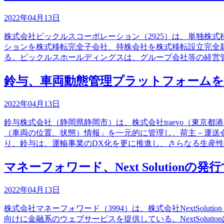
2022年04月13日
株式会社ピックルスコーポレーション（2925）は、単独株
ションを株式移転完全子会社、持株会社を株式移転設立完全
る。ピックルスホールディングスは、グループ会社等の経営
鈴与、車両動態管理プラットフォームを提
2022年04月13日
鈴与株式会社（静岡県静岡市）は、株式会社traevo（東京
（車両の位置、状態）情報」を一元的に管理し、荷主－運送
り、鈴与は、運輸事業のDX化を更に推進し、さらなる生産
マネーフォワード、Next Solutio
2022年04月13日
株式会社マネーフォワード（3994）は、株式会社NextSo
向けに金融系のウェブサービスを提供している。NextSol