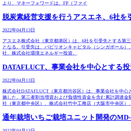
より、マネーフォワードは、FP（ファイ
脱炭素経営支援を行うアスエネ、6社を
2022年04月13日
アスエネ株式会社（東京都港区）は、6社を引受先とする第三
となる。引受先は、パビリオンキャピタル（シンガポール）、GMOVe
社、株式会社環境エネルギー投資。
DATAFLUCT、事業会社を中心とす
2022年04月13日
株式会社DATAFLUCT（東京都渋谷区）は、事業会社を中
施した。第三者割当増資および負債性資金を含む累計調達金
社（東京都中央区）、株式会社竹中工務店（大阪市中央区）
通年栽培いちご栽培ユニット開発のMD-
2022年04月13日