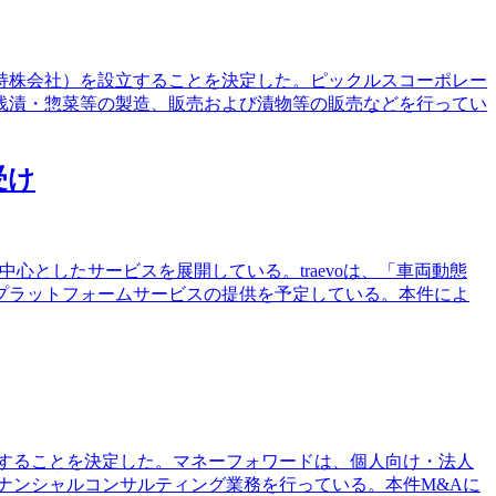
（持株会社）を設立することを決定した。ピックルスコーポレー
浅漬・惣菜等の製造、販売および漬物等の販売などを行ってい
受け
心としたサービスを展開している。traevoは、「車両動態
プラットフォームサービスの提供を予定している。本件によ
会社化することを決定した。マネーフォワードは、個人向け・法人
ァイナンシャルコンサルティング業務を行っている。本件M&Aに