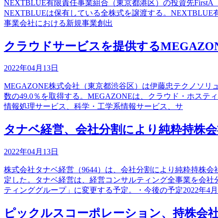
NEXTBLUE有限責任事業組合（東京都港区）の投資先FirstA
NEXTBLUEは保有している全株式を譲渡する。NEXTB
事業会社における新規事業創出
クラウドサービスを提供するMEGAZ
2022年04月13日
MEGAZONE株式会社（東京都渋谷区）は伊藤忠テクノソリ
数の49.0％を取得する。MEGAZONEは、クラウド・ホ
情報処理サービス、科学・工学系情報サービス、サ
タナベ経営、会社分割により純粋持株会
2022年04月13日
株式会社タナベ経営（9644）は、会社分割により純粋持株
定した。タナベ経営は、経営コンサルティング全事業を会社
ティンググループ」に変更する予定。・今後の予定2022年4月
ピックルスコーポレーション、持株会