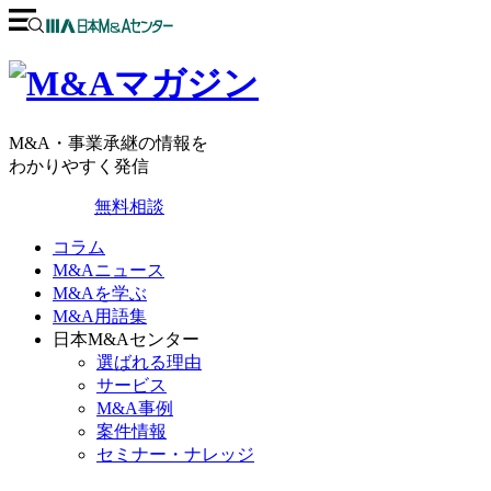
M&A・事業承継の情報を
わかりやすく発信
無料相談
コラム
M&Aニュース
M&Aを学ぶ
M&A用語集
日本M&Aセンター
選ばれる理由
サービス
M&A事例
案件情報
セミナー・ナレッジ