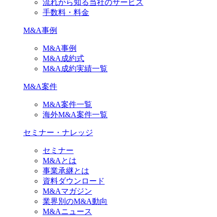
流れから知る当社のサービス
手数料・料金
M&A事例
M&A事例
M&A成約式
M&A成約実績一覧
M&A案件
M&A案件一覧
海外M&A案件一覧
セミナー・ナレッジ
セミナー
M&Aとは
事業承継とは
資料ダウンロード
M&Aマガジン
業界別のM&A動向
M&Aニュース