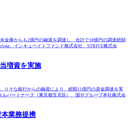
央金庫からも2億円の融資を調達し、合計で18億円の調達総額
mAsia、インキュベイトファンド株式会社、STRIVE株式会
割当増資を実施
び、りそな銀行からの融資により、総額11億円の資金調達を実
タルパートナーズ（東京都文京区）、国分グループ本社株式会
資本業務提携