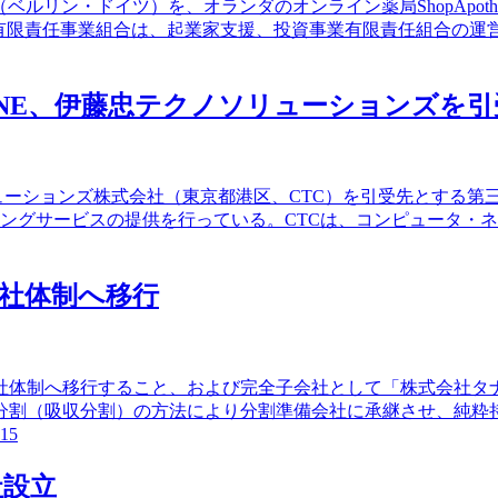
（ベルリン・ドイツ）を、オランダのオンライン薬局ShopApothe
LUE有限責任事業組合は、起業家支援、投資事業有限責任組合
ONE、伊藤忠テクノソリューションズを
ューションズ株式会社（東京都港区、CTC）を引受先とする第三
スティングサービスの提供を行っている。CTCは、コンピュータ
社体制へ移行
会社体制へ移行すること、および完全子会社として「株式会社
分割（吸収分割）の方法により分割準備会社に承継させ、純粋
15
社設立