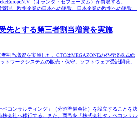
keEuropeN.V.（オランダ・セフェーヌム）が買収する。
の運営管理、欧州企業の日本への誘致、日本企業の欧州への誘致、
引受先とする第三者割当増資を実施
者割当増資を実施した。CTCはMEGAZONEの発行済株式総
・ネットワークシステムの販売・保守、ソフトウェア受託開発、
タナベコンサルティング」（分割準備会社）を設立することを決
持株会社へ移行する。また、商号を「株式会社タナベコンサル