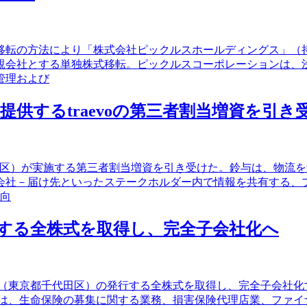
式移転の方法により「株式会社ピックルスホールディングス」
親会社とする単独株式移転。ピックルスコーポレーションは、
管理および
供するtraevoの第三者割当増資を引き
都港区）が実施する第三者割当増資を引き受けた。鈴与は、物流を中
会社－届け先といったステークホルダー内で情報を共有する、
性向
nの発行する全株式を取得し、完全子会社化へ
lution（東京都千代田区）の発行する全株式を取得し、完全子
utionは、生命保険の募集に関する業務、損害保険代理店業、フ