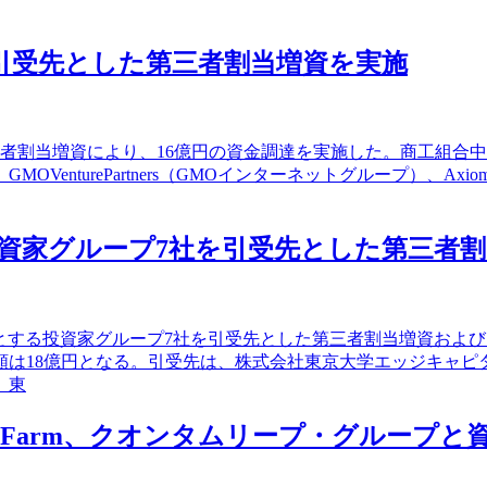
引受先とした第三者割当増資を実施
者割当増資により、16億円の資金調達を実施した。商工組合中
nturePartners（GMOインターネットグループ）、Axio
る投資家グループ7社を引受先とした第三者
心とする投資家グループ7社を引受先とした第三者割当増資およ
額は18億円となる。引受先は、株式会社東京大学エッジキャピ
、東
Farm、クオンタムリープ・グループと