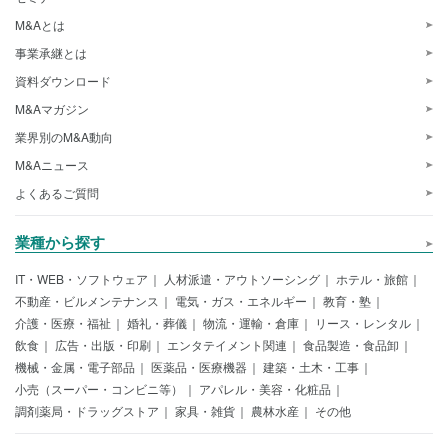
M&Aとは
事業承継とは
資料ダウンロード
M&Aマガジン
業界別のM&A動向
M&Aニュース
よくあるご質問
業種から探す
IT・WEB・ソフトウェア
人材派遣・アウトソーシング
ホテル・旅館
不動産・ビルメンテナンス
電気・ガス・エネルギー
教育・塾
介護・医療・福祉
婚礼・葬儀
物流・運輸・倉庫
リース・レンタル
飲食
広告・出版・印刷
エンタテイメント関連
食品製造・食品卸
機械・金属・電子部品
医薬品・医療機器
建築・土木・工事
小売（スーパー・コンビニ等）
アパレル・美容・化粧品
調剤薬局・ドラッグストア
家具・雑貨
農林水産
その他