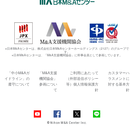
※日本M&Aセンターは、株式会社日本M&Aセンターホールディングス（2127）のグループで
す。
※日本M&Aセンターは、「M&A支援機関協会」に幹事会員として参画しています。
「中小M&Aガ
「M&A支援
ご利用にあたって
カスタマーハ
イドライン」の
機関協会」
（外部送信ポリシー
ラスメントに
遵守について
参画につい
等）
個人情報保護方
対する基本方
て
針
針
© Nihon M&A Center Inc.