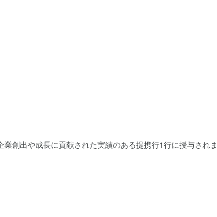
のスター企業創出や成長に貢献された実績のある提携行1行に授与され