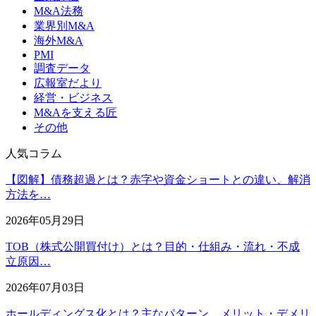
M&A法務
業界別M&A
海外M&A
PMI
調査データ
広報室だより
経営・ビジネス
M&Aを支える匠
その他
人気コラム
【図解】債務超過とは？赤字や資金ショートとの違い、解消
方法を…
2026年05月29日
TOB（株式公開買付け）とは？目的・仕組み・流れ・不成
立原因…
2026年07月03日
ホールディングス化とは？主なパターン、メリット・デメリ