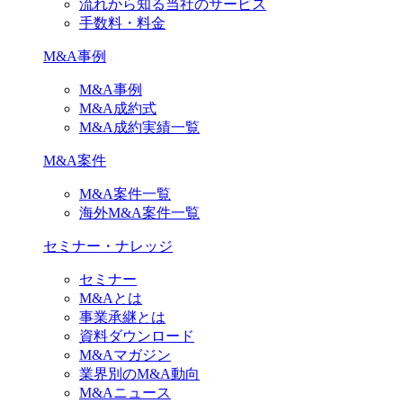
流れから知る当社のサービス
手数料・料金
M&A事例
M&A事例
M&A成約式
M&A成約実績一覧
M&A案件
M&A案件一覧
海外M&A案件一覧
セミナー・ナレッジ
セミナー
M&Aとは
事業承継とは
資料ダウンロード
M&Aマガジン
業界別のM&A動向
M&Aニュース