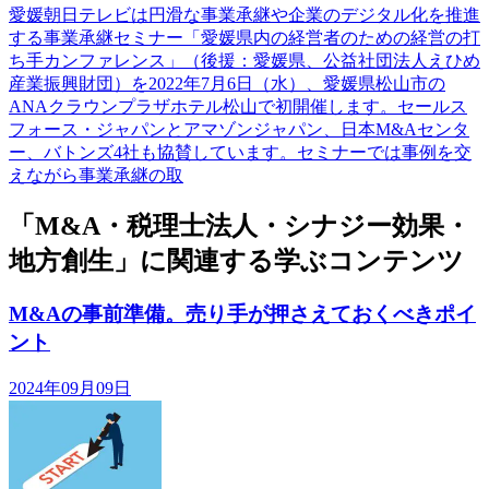
愛媛朝日テレビは円滑な事業承継や企業のデジタル化を推進
する事業承継セミナー「愛媛県内の経営者のための経営の打
ち手カンファレンス」（後援：愛媛県、公益社団法人えひめ
産業振興財団）を2022年7月6日（水）、愛媛県松山市の
ANAクラウンプラザホテル松山で初開催します。セールス
フォース・ジャパンとアマゾンジャパン、日本M&Aセンタ
ー、バトンズ4社も協賛しています。セミナーでは事例を交
えながら事業承継の取
「M&A・税理士法人・シナジー効果・
地方創生」に関連する学ぶコンテンツ
M&Aの事前準備。売り手が押さえておくべきポイ
ント
2024年09月09日