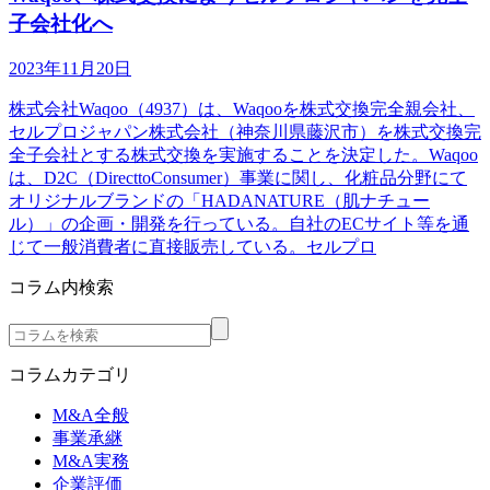
子会社化へ
2023年11月20日
株式会社Waqoo（4937）は、Waqooを株式交換完全親会社、
セルプロジャパン株式会社（神奈川県藤沢市）を株式交換完
全子会社とする株式交換を実施することを決定した。Waqoo
は、D2C（DirecttoConsumer）事業に関し、化粧品分野にて
オリジナルブランドの「HADANATURE（肌ナチュー
ル）」の企画・開発を行っている。自社のECサイト等を通
じて一般消費者に直接販売している。セルプロ
コラム内検索
コラムカテゴリ
M&A全般
事業承継
M&A実務
企業評価