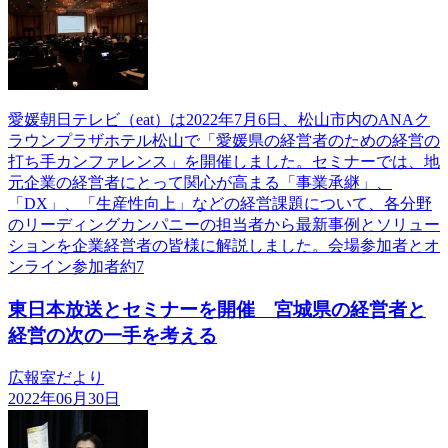
愛媛朝日テレビ（eat）は2022年7月6日、松山市内のANAク
ラウンプラザホテル松山で「愛媛県の経営者のための経営の
打ち手カンファレンス」を開催しました。セミナーでは、地
元企業の経営者にとって関心が高まる「事業承継」、
「DX」、「生産性向上」などの経営課題について、各分野
のリーディングカンパニーの担当者から最新事例とソリュー
ションを企業経営者の皆様に解説しました。会場参加者とオ
ンライン参加者約7
東日本放送とセミナーを開催 宮城県の経営者と
経営の次の一手を考える
広報室だより
2022年06月30日