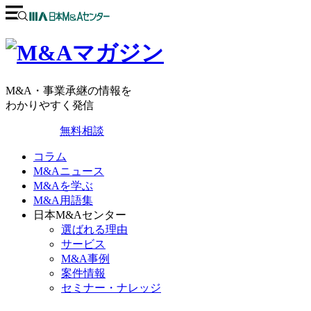
M&A・事業承継の情報を
わかりやすく発信
無料相談
コラム
M&Aニュース
M&Aを学ぶ
M&A用語集
日本M&Aセンター
選ばれる理由
サービス
M&A事例
案件情報
セミナー・ナレッジ