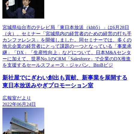
宮城県仙台市のテレビ局「東日本放送（khb5）」は6月28日
（火）、セミナー「宮城県内の経営者のための経営の打ち手
カンファレンス」を開催しました。同セミナーでは、多くの
地元企業の経営者にとって課題の一つとなっている「事業承
継」「DX」「生産性向上」などについて、日本M&Aセンタ
ーに加えて、世界No.1のCRM「Salesforce」で企業のDX推進
を支援するセールスフォース・ジャパン、BtoBビジ
新社屋でにぎわい創出も貢献、新事業を展開する
東日本放送みやぎプロモーション室
広報室だより
2022年06月24日