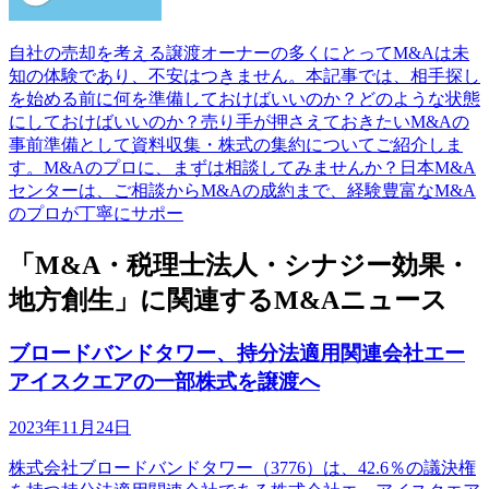
自社の売却を考える譲渡オーナーの多くにとってM&Aは未
知の体験であり、不安はつきません。本記事では、相手探し
を始める前に何を準備しておけばいいのか？どのような状態
にしておけばいいのか？売り手が押さえておきたいM&Aの
事前準備として資料収集・株式の集約についてご紹介しま
す。M&Aのプロに、まずは相談してみませんか？日本M&A
センターは、ご相談からM&Aの成約まで、経験豊富なM&A
のプロが丁寧にサポー
「M&A・税理士法人・シナジー効果・
地方創生」に関連するM&Aニュース
ブロードバンドタワー、持分法適用関連会社エー
アイスクエアの一部株式を譲渡へ
2023年11月24日
株式会社ブロードバンドタワー（3776）は、42.6％の議決権