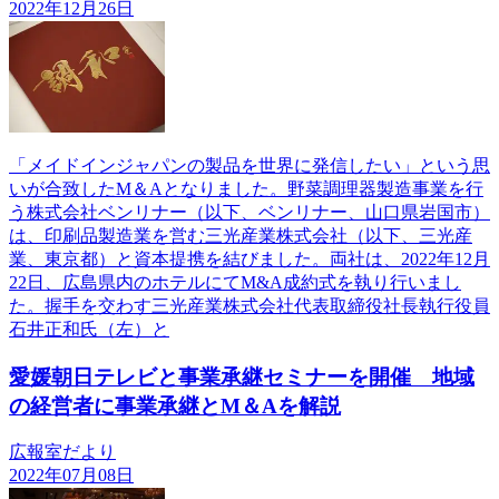
2022年12月26日
「メイドインジャパンの製品を世界に発信したい」という思
いが合致したM＆Aとなりました。野菜調理器製造事業を行
う株式会社ベンリナー（以下、ベンリナー、山口県岩国市）
は、印刷品製造業を営む三光産業株式会社（以下、三光産
業、東京都）と資本提携を結びました。両社は、2022年12月
22日、広島県内のホテルにてM&A成約式を執り行いまし
た。握手を交わす三光産業株式会社代表取締役社長執行役員
石井正和氏（左）と
愛媛朝日テレビと事業承継セミナーを開催 地域
の経営者に事業承継とM＆Aを解説
広報室だより
2022年07月08日