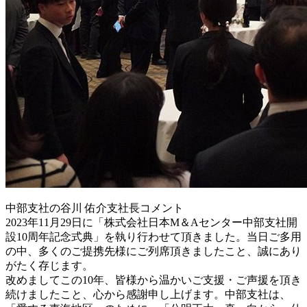
中部支社の谷川 佑介支社長コメント
2023年11月29日に「株式会社日本M＆Aセンター中部支社開
設10周年記念式典」を執り行わせて頂きました。当日ご多用
の中、多くのご提携先様にご列席頂きましたこと、誠にあり
がたく存じます。
改めましてこの10年、皆様から温かいご支援・ご声援を頂き
続けましたこと、心から感謝申し上げます。中部支社は、