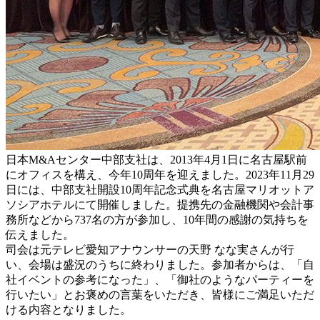
日本M&Aセンター中部支社は、2013年4月1日に名古屋駅前
にオフィスを構え、今年10周年を迎えました。2023年11月29
日には、中部支社開設10周年記念式典を名古屋マリオットア
ソシアホテルにて開催しました。提携先の金融機関や会計事
務所などから737名の方が参加し、10年間の感謝の気持ちを
伝えました。
司会は元テレビ愛知アナウンサーの天野 なな実さんが行
い、会場は盛況のうちに終わりました。参加者からは、「自
社イベントの参考になった」、「御社のようなパーティーを
行いたい」とお褒めの言葉をいただき、皆様にご満足いただ
ける内容となりました。