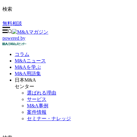
検索
無料相談
powered by
コラム
M&A
ニュース
M&Aを
学ぶ
M&A
用語集
日本M&A
センター
選ばれる理由
サービス
M&A事例
案件情報
セミナー・ナレッジ