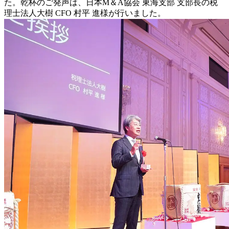
た。乾杯のご発声は、日本M＆A協会 東海支部 支部長の税
理士法人大樹 CFO 村平 進様が行いました。