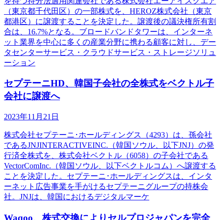
を持つ持分法適用関連会社である株式会社エーアイスクエア
（東京都千代田区）の一部株式を、HEROZ株式会社（東京
都港区）に譲渡することを決定した。譲渡後の議決権所有割
合は、16.7%となる。ブロードバンドタワーは、インターネ
ット業界を中心に多くの産業分野に携わる顧客に対し、デー
タセンターサービス・クラウドサービス・ストレージソリュ
ーション
セプテーニHD、韓国子会社の全株式をベクトル子
会社に譲渡へ
2023年11月21日
株式会社セプテーニ･ホールディングス（4293）は、孫会社
であるJNJINTERACTIVEINC.（韓国ソウル、以下JNJ）の発
行済全株式を、株式会社ベクトル（6058）の子会社である
VectorComInc.（韓国ソウル、以下ベクトルコム）へ譲渡する
ことを決定した。セプテーニ･ホールディングスは、インタ
ーネット広告事業を手がけるセプテーニグループの持株会
社。JNJは、韓国におけるデジタルマーケ
Waqoo、株式交換によりセルプロジャパンを完全