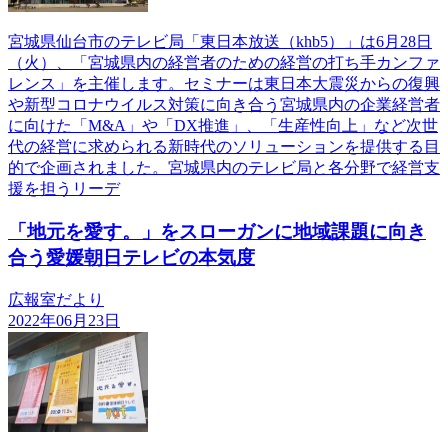
宮城県仙台市のテレビ局「東日本放送（khb5）」は6月28日
（火）、「宮城県内の経営者のための経営の打ち手カンファ
レンス」を主催します。セミナーは東日本大震災からの復興
や新型コロナウイルス対策に向き合う宮城県内の企業経営者
に向けた「M&A」や「DX推進」、「生産性向上」など次世
代の経営に求められる新時代のソリューションを提供する目
的で企画されました。宮城県内のテレビ局と各分野で経営支
援を担うリーデ
「地元を愛す。」をスローガンに地域課題に向き
合う愛媛朝日テレビの本気度
広報室だより
2022年06月23日