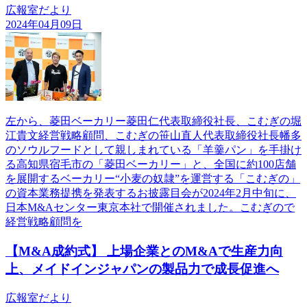
広報室だより
2024年04月09日
左から、菱田ベーカリー菱田仁代表取締役社長、こむぎの堀
江貴文経営戦略顧問、こむぎの笹山直人代表取締役社長幡多
のソウルフードとして親しまれている「羊羹パン」を手掛け
る高知県宿毛市の「菱田ベーカリー」と、全国に約100店舗
を展開するベーカリー“小麦の奴隷”を運営する「こむぎの」
の資本業務提携を発表するお披露目会が2024年2月中旬に、
日本M&Aセンター東京本社で開催されました。こむぎので
経営戦略顧問を
【M&A成約式】 上場企業とのM&Aで生産力向
上、メイドインジャパンの製品力で成長促進へ
広報室だより