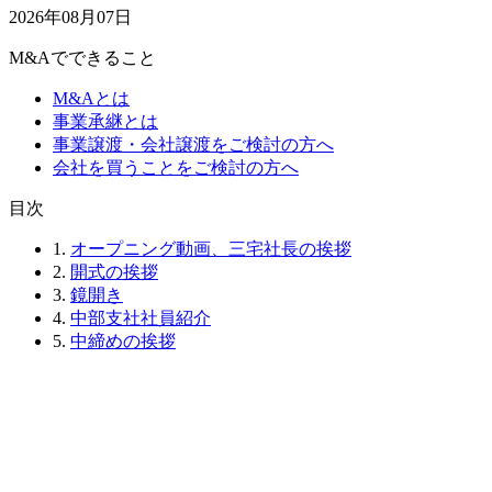
2026年08月07日
M&Aでできること
M&Aとは
事業承継とは
事業譲渡・会社譲渡をご検討の方へ
会社を買うことをご検討の方へ
⽬次
1.
オープニング動画、三宅社長の挨拶
2.
開式の挨拶
3.
鏡開き
4.
中部支社社員紹介
5.
中締めの挨拶