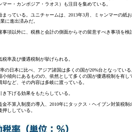
ンマー・カンボジア・ラオス）も注目を集めている。
まっている。ユニチャームは、2013年3月、ミャンマーの紙
事業に進出済みだ。
慮事項以外に、税務と会計の側面からその留意すべき事項を検
低税率及び優遇税制が挙げられる。
率の日本に比べ、アジア諸国は多くの国が20%台となってい
縮小傾向にあるものの、依然として多くの国が優遇税制を有し
償却など、その内容は多岐に渡っている。
引き下げる効果をもたらしている。
益金不算入制度の導入、2010年にタックス・ヘイブン対策税制
後押ししている。