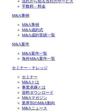
流れから知る当社のサービス
手数料・料金
M&A事例
M&A事例
M&A成約式
M&A成約実績一覧
M&A案件
M&A案件一覧
海外M&A案件一覧
セミナー・ナレッジ
セミナー
M&Aとは
事業承継とは
資料ダウンロード
M&Aマガジン
業界別のM&A動向
M&Aニュース