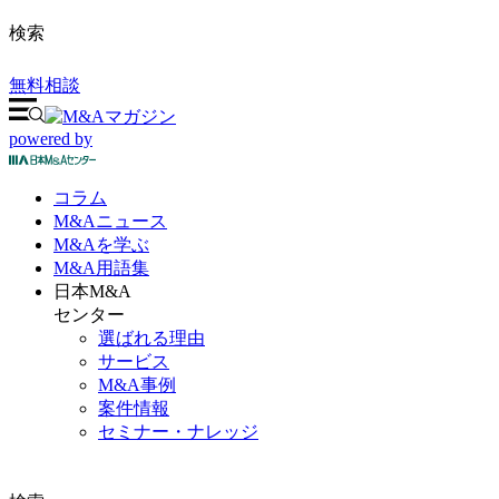
検索
無料相談
powered by
コラム
M&A
ニュース
M&Aを
学ぶ
M&A
用語集
日本M&A
センター
選ばれる理由
サービス
M&A事例
案件情報
セミナー・ナレッジ