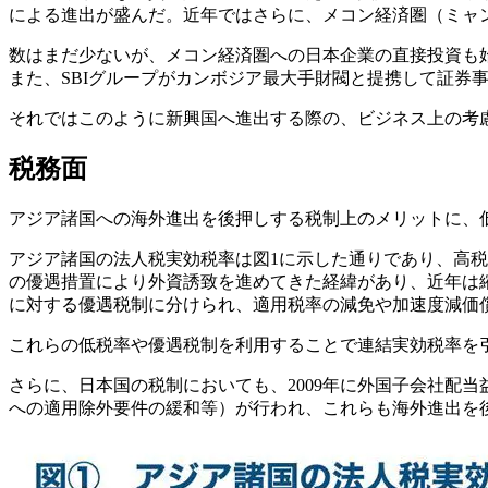
による進出が盛んだ。近年ではさらに、メコン経済圏（ミャ
数はまだ少ないが、メコン経済圏への日本企業の直接投資も始
また、SBIグループがカンボジア最大手財閥と提携して証券
それではこのように新興国へ進出する際の、ビジネス上の考
税務面
アジア諸国への海外進出を後押しする税制上のメリットに、
アジア諸国の法人税実効税率は図1に示した通りであり、高税
の優遇措置により外資誘致を進めてきた経緯があり、近年は
に対する優遇税制に分けられ、適用税率の減免や加速度減価
これらの低税率や優遇税制を利用することで連結実効税率を
さらに、日本国の税制においても、2009年に外国子会社配当
への適用除外要件の緩和等）が行われ、これらも海外進出を