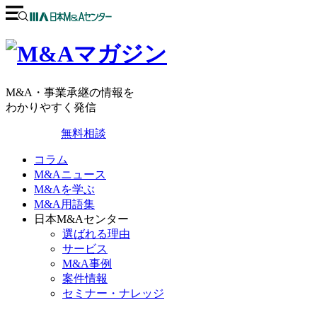
M&A・事業承継の情報を
わかりやすく発信
無料相談
コラム
M&Aニュース
M&Aを学ぶ
M&A用語集
日本M&Aセンター
選ばれる理由
サービス
M&A事例
案件情報
セミナー・ナレッジ