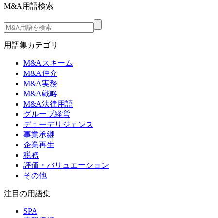
M&A用語検索
用語集カテゴリ
M&Aスキーム
M&A仲介
M&A実務
M&A戦略
M&A法律用語
グループ経営
デューデリジェンス
事業承継
企業再生
税務
評価・バリュエーション
その他
注目の用語集
SPA