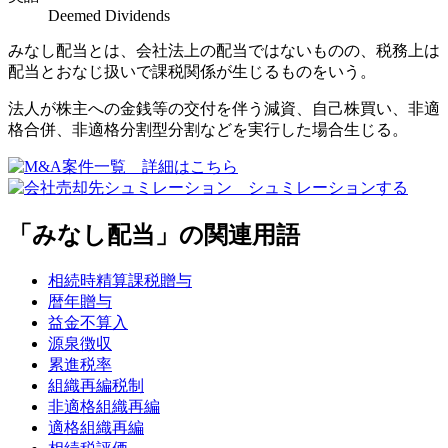
Deemed Dividends
みなし配当とは、会社法上の配当ではないものの、税務上は
配当とおなじ扱いで課税関係が生じるものをいう。
法人が株主への金銭等の交付を伴う減資、自己株買い、非適
格合併、非適格分割型分割などを実行した場合生じる。
「みなし配当」の関連用語
相続時精算課税贈与
暦年贈与
益金不算入
源泉徴収
累進税率
組織再編税制
非適格組織再編
適格組織再編