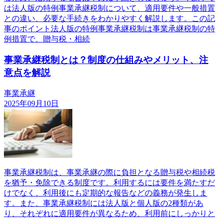
は法人版の特例事業承継税制について、適用要件や一般措置
との違い、必要な手続きをわかりやすく解説します。この記
事のポイント法人版の特例事業承継税制は事業承継税制の特
例措置で、贈与税・相続
事業承継税制とは？制度の仕組みやメリット、注
意点を解説
事業承継
2025年09月10日
事業承継税制は、事業承継の際に負担となる贈与税や相続税
を猶予・免除できる制度です。利用するには要件を満たすだ
けでなく、利用後にも定期的な報告などの義務が発生しま
す。また、事業承継税制には法人版と個人版の2種類があ
り、それぞれに適用要件が異なるため、利用前にしっかりと