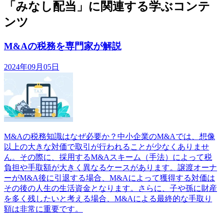
「みなし配当」に関連する学ぶコンテ
ンツ
M&Aの税務を専門家が解説
2024年09月05日
M&Aの税務知識はなぜ必要か？中小企業のM&Aでは、想像
以上の大きな対価で取引が行われることが少なくありませ
ん。その際に、採用するM&Aスキーム（手法）によって税
負担や手取額が大きく異なるケースがあります。譲渡オーナ
ーがM&A後に引退する場合、M&Aによって獲得する対価は
その後の人生の生活資金となります。さらに、子や孫に財産
を多く残したいと考える場合、M&Aによる最終的な手取り
額は非常に重要です。