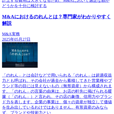
計上する費用は大きくなるため、M&Aにおいて適正な額か
どうかを十分に検討する
M&Aにおけるのれんとは？専門家がわかりやすく
解説
M&A実務
2025年05月27日
「のれん」とは会計などで用いられる「のれん」は超過収益
力とも呼ばれ、その会社が過去から蓄積してきた営業権やブ
ランド等の目には見えないもの（無形資産）から構成されま
す。「のれん」の言葉の由来は、お店の軒先に掲げられる暖
簾（「のれん」）と言われ、その店の象徴、信用力やブラン
ド力を表します。企業の事業は、個々の資産が独立して価値
を生み出しているわけではありません。有形資産のみなら
ず、ブランドや技術力とい