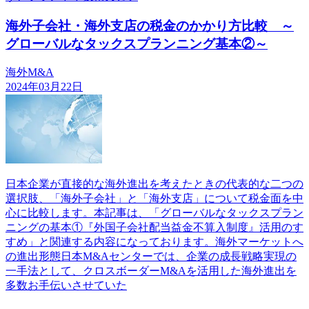
海外子会社・海外支店の税金のかかり方比較 ～
グローバルなタックスプランニング基本②～
海外M&A
2024年03月22日
日本企業が直接的な海外進出を考えたときの代表的な二つの
選択肢、「海外子会社」と「海外支店」について税金面を中
心に比較します。本記事は、「グローバルなタックスプラン
ニングの基本①『外国子会社配当益金不算入制度』活用のす
すめ」と関連する内容になっております。海外マーケットへ
の進出形態日本M&Aセンターでは、企業の成長戦略実現の
一手法として、クロスボーダーM&Aを活用した海外進出を
多数お手伝いさせていた