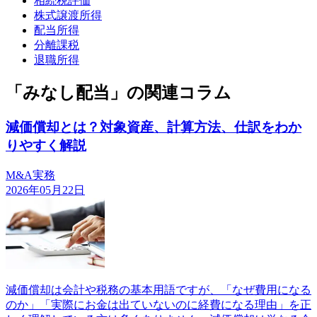
相続税評価
株式譲渡所得
配当所得
分離課税
退職所得
「みなし配当」の関連コラム
減価償却とは？対象資産、計算方法、仕訳をわか
りやすく解説
M&A実務
2026年05月22日
減価償却は会計や税務の基本用語ですが、「なぜ費用になる
のか」「実際にお金は出ていないのに経費になる理由」を正