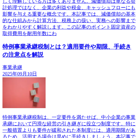
しく理解している方は多くありません。減価償却は単なる会
計処理ではなく、企業の利益や税金、キャッシュフローにも
影響を与える重要な概念です。本記事では、減価償却の基本
的な仕組みから計算方法、税務上の扱い、実務への影響まで
をわかりやすく解説します。この記事のポイント固定資産の
取得費用を耐用年数にわ
特例事業承継税制とは？適用要件や期限、手続き
の注意点を解説
事業承継
2025年09月10日
特例事業承継税制は、一定要件を満たせば、中小企業の事業
承継において円滑な経営の引き継ぎに役立つ制度です。特に
一般措置よりも要件が緩和された本制度には、適用期限があ
るため、活用する場合は早めに手続きしましょう。本記事で