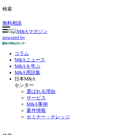
検索
無料相談
powered by
コラム
M&A
ニュース
M&Aを
学ぶ
M&A
用語集
日本M&A
センター
選ばれる理由
サービス
M&A事例
案件情報
セミナー・ナレッジ