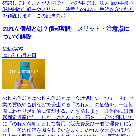
確認しておくことが大切です。本記事では、法人版の事業承
継税制の仕組みやメリット、注意点のほか、手続き方法など
を解説します。この記事のポ
のれん償却とは？償却期間、メリット・注意点に
ついて解説
M&A実務
2025年05月27日
のれん償却とはのれん償却とは、会計処理の一つで、主に企
業の買収や合併などで発生する「のれん」の価値を、一定期
間にわたり規則的に償却することを指します。具体的には無
形固定資産に計上した「のれん」の一部を、一定の期間ごと
に「のれん償却」として費用（販売費及び一般管理費）に計
上し、その価値を減らしていきます。のれんが大きいほど、