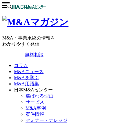
M&A・事業承継の情報を
わかりやすく発信
無料相談
コラム
M&Aニュース
M&Aを学ぶ
M&A用語集
日本M&Aセンター
選ばれる理由
サービス
M&A事例
案件情報
セミナー・ナレッジ