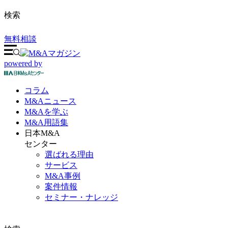
検索
無料相談
powered by
コラム
M&A
ニュース
M&Aを
学ぶ
M&A
用語集
日本M&A
センター
選ばれる理由
サービス
M&A事例
案件情報
セミナー・ナレッジ