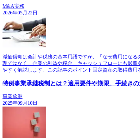
M&A実務
2026年05月22日
減価償却は会計や税務の基本用語ですが、「なぜ費用になる
理ではなく、企業の利益や税金、キャッシュフローにも影響
やすく解説します。この記事のポイント固定資産の取得費用
特例事業承継税制とは？適用要件や期限、手続きの
事業承継
2025年09月10日