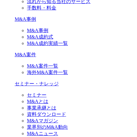
流れから知る当社のサービス
手数料・料金
M&A事例
M&A事例
M&A成約式
M&A成約実績一覧
M&A案件
M&A案件一覧
海外M&A案件一覧
セミナー・ナレッジ
セミナー
M&Aとは
事業承継とは
資料ダウンロード
M&Aマガジン
業界別のM&A動向
M&Aニュース