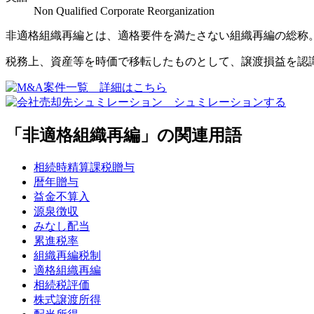
Non Qualified Corporate Reorganization
非適格組織再編とは、適格要件を満たさない組織再編の総称
税務上、資産等を時価で移転したものとして、譲渡損益を認
「非適格組織再編」の関連用語
相続時精算課税贈与
暦年贈与
益金不算入
源泉徴収
みなし配当
累進税率
組織再編税制
適格組織再編
相続税評価
株式譲渡所得