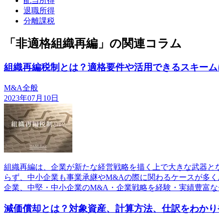
配当所得
退職所得
分離課税
「非適格組織再編」の関連コラム
組織再編税制とは？適格要件や活用できるスキーム
M&A全般
2023年07月10日
組織再編は、企業が新たな経営戦略を描く上で大きな武器と
らず、中小企業も事業承継やM&Aの際に関わるケースが多
企業、中堅・中小企業のM&A・企業戦略を経験・実績豊富な
減価償却とは？対象資産、計算方法、仕訳をわかり