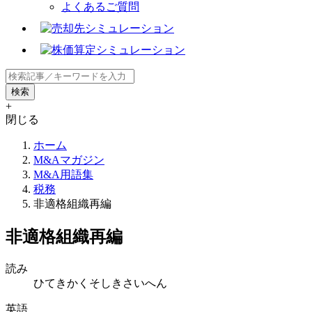
よくあるご質問
+
閉じる
ホーム
M&Aマガジン
M&A用語集
税務
非適格組織再編
非適格組織再編
読み
ひてきかくそしきさいへん
英語