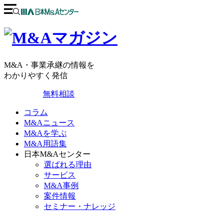
M&A・事業承継の情報を
わかりやすく発信
無料相談
コラム
M&Aニュース
M&Aを学ぶ
M&A用語集
日本M&Aセンター
選ばれる理由
サービス
M&A事例
案件情報
セミナー・ナレッジ