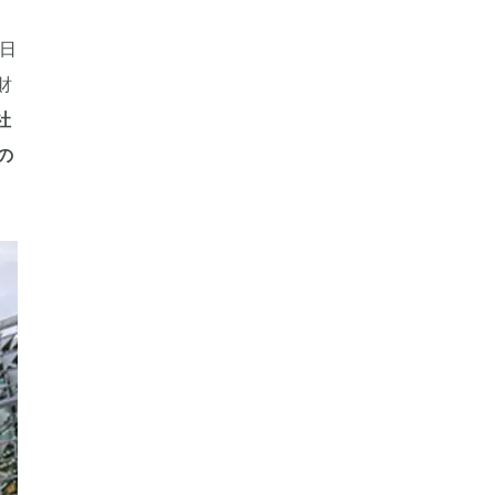
日
財
社
の