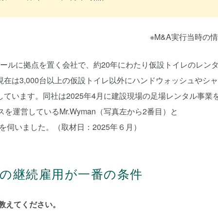
※M&A実行当時の
社）は、シンガポールに拠点を置く会社で、約20年にわたり仮設トイレのレン
在は3,000台以上の仮設トイレ以外にハンドウォッシュやシ
ています。同社は2025年4月に建設現場の足場レンタル事業
を運営しているMr.Wyman（写真左から2番目）と
話を伺いました。（取材日：2025年６月）
の継続雇用が一番の条件
て教えてください。