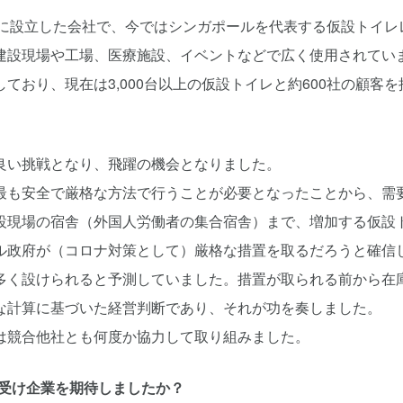
は2006年に設立した会社で、今ではシンガポールを代表する仮設トイレ
建設現場や工場、医療施設、イベントなどで広く使用されてい
おり、現在は3,000台以上の仮設トイレと約600社の顧客を
良い挑戦となり、飛躍の機会となりました。
最も安全で厳格な方法で行うことが必要となったことから、需
設現場の宿舎（外国人労働者の集合宿舎）まで、増加する仮設
ル政府が（コロナ対策として）厳格な措置を取るだろうと確信
多く設けられると予測していました。措置が取られる前から在
な計算に基づいた経営判断であり、それが功を奏しました。
は競合他社とも何度か協力して取り組みました。
譲受け企業を期待しましたか？