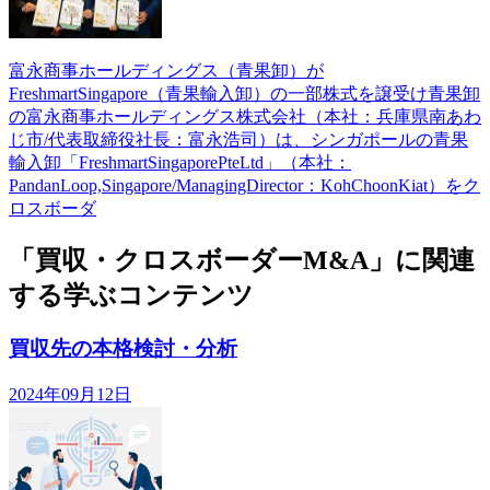
富永商事ホールディングス（青果卸）が
FreshmartSingapore（青果輸入卸）の一部株式を譲受け青果卸
の富永商事ホールディングス株式会社（本社：兵庫県南あわ
じ市/代表取締役社長：富永浩司）は、シンガポールの青果
輸入卸「FreshmartSingaporePteLtd」（本社：
PandanLoop,Singapore/ManagingDirector：KohChoonKiat）をク
ロスボーダ
「買収・クロスボーダーM&A」に関連
する学ぶコンテンツ
買収先の本格検討・分析
2024年09月12日