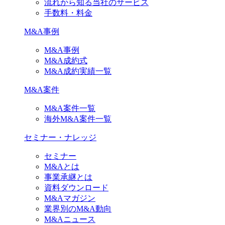
流れから知る当社のサービス
手数料・料金
M&A事例
M&A事例
M&A成約式
M&A成約実績一覧
M&A案件
M&A案件一覧
海外M&A案件一覧
セミナー・ナレッジ
セミナー
M&Aとは
事業承継とは
資料ダウンロード
M&Aマガジン
業界別のM&A動向
M&Aニュース