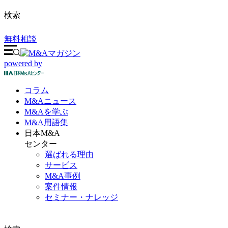
検索
無料相談
powered by
コラム
M&A
ニュース
M&Aを
学ぶ
M&A
用語集
日本M&A
センター
選ばれる理由
サービス
M&A事例
案件情報
セミナー・ナレッジ