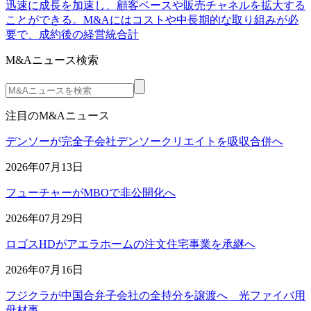
迅速に成長を加速し、顧客ベースや販売チャネルを拡大する
ことができる。M&Aにはコストや中長期的な取り組みが必
要で、成約後の経営統合計
M&Aニュース検索
注目のM&Aニュース
デンソーが完全子会社デンソークリエイトを吸収合併へ
2026年07月13日
フューチャーがMBOで非公開化へ
2026年07月29日
ロゴスHDがアエラホームの注文住宅事業を承継へ
2026年07月16日
フジクラが中国合弁子会社の全持分を譲渡へ 光ファイバ用
母材事…