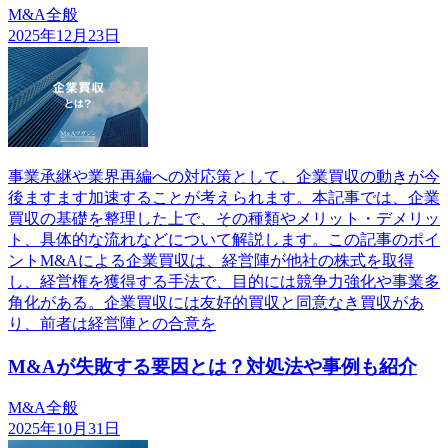
M&A全般
2025年12月23日
事業承継や業界再編への対応策として、企業買収の動きが今
後ますます加速することが考えられます。本記事では、企業
買収の基礎を整理した上で、その種類やメリット・デメリッ
ト、具体的な流れなどについて解説します。この記事のポイ
ントM&Aによる企業買収は、経営陣が他社の株式を取得
し、経営権を獲得する手法で、目的には競争力強化や事業多
角化がある。企業買収には友好的買収と同意なき買収があ
り、前者は経営陣との合意を
M&Aが失敗する要因とは？対処法や事例も紹介
M&A全般
2025年10月31日