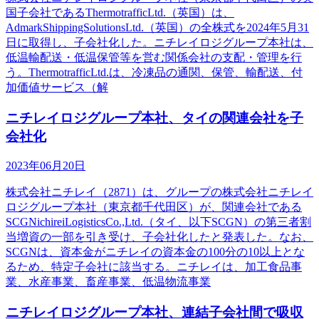
国子会社であるThermotrafficLtd.（英国）は、
AdmarkShippingSolutionsLtd.（英国）の全株式を2024年5月31
日に取得し、子会社化した。ニチレイロジグループ本社は、
低温輸配送・低温保管等を営む関係会社の支配・管理を行
う。ThermotrafficLtd.は、冷凍品の通関、保管、輸配送、付
加価値サービス（解
ニチレイロジグループ本社、タイの関連会社を子
会社化
2023年06月20日
株式会社ニチレイ（2871）は、グループの株式会社ニチレイ
ロジグループ本社（東京都千代田区）が、関連会社である
SCGNichireiLogisticsCo.,Ltd.（タイ、以下SCGN）の第三者割
当増資の一部を引き受け、子会社化したと発表した。なお、
SCGNは、資本金がニチレイの資本金の100分の10以上とな
るため、特定子会社に該当する。ニチレイは、加工食品事
業、水産事業、畜産事業、低温物流事業
ニチレイロジグループ本社、連結子会社間で吸収