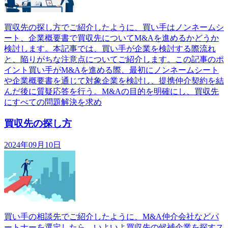
買収先の探し方でご紹介したように、買い手はノンネームシ
ート、企業概要書で買収先についてM&Aを進めるかどうか
検討します。本記事では、買い手が企業を検討する際流れ
と、陥りがちな注意点についてご紹介します。この記事のポ
イント買い手がM&Aを進める際、最初にノンネームシート
や企業概要書を通じて対象企業を検討し、提携仲介契約を結
んだ後に質疑応答を行う。M&Aの目的を明確にし、買収先
にすべての問題解決を求め
買収先の探し方
2024年09月10日
買い手の相談先でご紹介したように、M&A仲介会社などパ
ートナーを選定したら、いよいよ買収先の候補企業を探すス