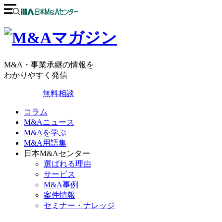
M&A・事業承継の情報を
わかりやすく発信
無料相談
コラム
M&Aニュース
M&Aを学ぶ
M&A用語集
日本M&Aセンター
選ばれる理由
サービス
M&A事例
案件情報
セミナー・ナレッジ