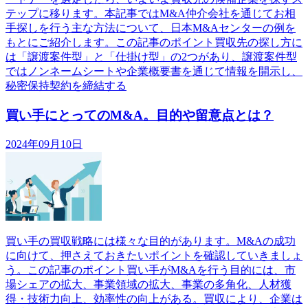
テップに移ります。本記事ではM&A仲介会社を通じてお相
手探しを行う主な方法について、日本M&Aセンターの例を
もとにご紹介します。この記事のポイント買収先の探し方に
は「譲渡案件型」と「仕掛け型」の2つがあり、譲渡案件型
ではノンネームシートや企業概要書を通じて情報を開示し、
秘密保持契約を締結する
買い手にとってのM&A。目的や留意点とは？
2024年09月10日
買い手の買収戦略には様々な目的があります。M&Aの成功
に向けて、押さえておきたいポイントを確認していきましょ
う。この記事のポイント買い手がM&Aを行う目的には、市
場シェアの拡大、事業領域の拡大、事業の多角化、人材獲
得・技術力向上、効率性の向上がある。買収により、企業は