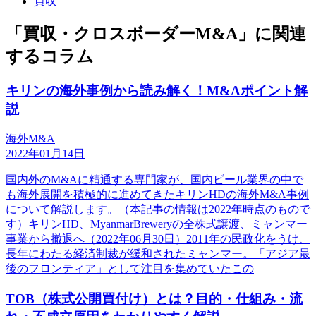
買収
「買収・クロスボーダーM&A」に関連
するコラム
キリンの海外事例から読み解く！M&Aポイント解
説
海外M&A
2022年01月14日
国内外のM&Aに精通する専門家が、国内ビール業界の中で
も海外展開を積極的に進めてきたキリンHDの海外M&A事例
について解説します。（本記事の情報は2022年時点のもので
す）キリンHD、MyanmarBreweryの全株式譲渡、ミャンマー
事業から撤退へ（2022年06月30日）2011年の民政化をうけ、
長年にわたる経済制裁が緩和されたミャンマー。「アジア最
後のフロンティア」として注目を集めていたこの
TOB（株式公開買付け）とは？目的・仕組み・流