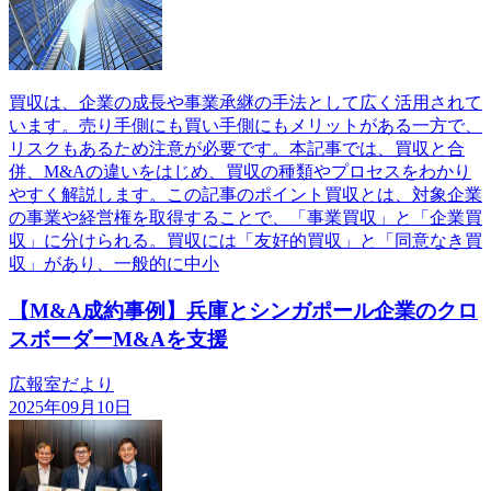
買収は、企業の成長や事業承継の手法として広く活用されて
います。売り手側にも買い手側にもメリットがある一方で、
リスクもあるため注意が必要です。本記事では、買収と合
併、M&Aの違いをはじめ、買収の種類やプロセスをわかり
やすく解説します。この記事のポイント買収とは、対象企業
の事業や経営権を取得することで、「事業買収」と「企業買
収」に分けられる。買収には「友好的買収」と「同意なき買
収」があり、一般的に中小
【M&A成約事例】兵庫とシンガポール企業のクロ
スボーダーM&Aを支援
広報室だより
2025年09月10日