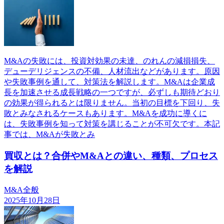
M&Aの失敗には、投資対効果の未達、のれんの減損損失、
デューデリジェンスの不備、人材流出などがあります。原因
や失敗事例を通して、対策法を解説します。M&Aは企業成
長を加速させる成長戦略の一つですが、必ずしも期待どおり
の効果が得られるとは限りません。当初の目標を下回り、失
敗とみなされるケースもあります。M&Aを成功に導くに
は、失敗事例を知って対策を講じることが不可欠です。本記
事では、M&Aが失敗とみ
買収とは？合併やM&Aとの違い、種類、プロセス
を解説
M&A全般
2025年10月28日