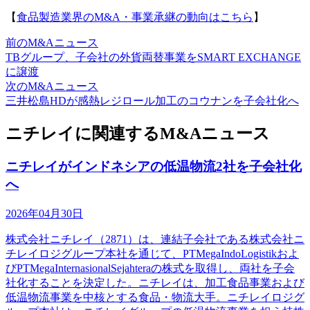
【
食品製造業界のM&A・事業承継の動向はこちら
】
前のM&Aニュース
TBグループ、子会社の外貨両替事業をSMART EXCHANGE
に譲渡
次のM&Aニュース
三井松島HDが感熱レジロール加工のコウナンを子会社化へ
ニチレイに関連するM&Aニュース
ニチレイがインドネシアの低温物流2社を子会社化
へ
2026年04月30日
株式会社ニチレイ（2871）は、連結子会社である株式会社ニ
チレイロジグループ本社を通じて、PTMegaIndoLogistikおよ
びPTMegaInternasionalSejahteraの株式を取得し、両社を子会
社化することを決定した。ニチレイは、加工食品事業および
低温物流事業を中核とする食品・物流大手。ニチレイロジグ