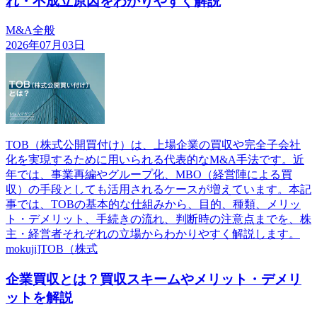
れ・不成立原因をわかりやすく解説
M&A全般
2026年07月03日
TOB（株式公開買付け）は、上場企業の買収や完全子会社
化を実現するために用いられる代表的なM&A手法です。近
年では、事業再編やグループ化、MBO（経営陣による買
収）の手段としても活用されるケースが増えています。本記
事では、TOBの基本的な仕組みから、目的、種類、メリッ
ト・デメリット、手続きの流れ、判断時の注意点までを、株
主・経営者それぞれの立場からわかりやすく解説します。
mokuji]TOB（株式
企業買収とは？買収スキームやメリット・デメリ
ットを解説