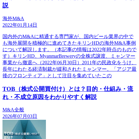
説
海外M&A
2022年01月14日
国内外のM&Aに精通する専門家が、国内ビール業界の中で
も海外展開を積極的に進めてきたキリンHDの海外M&A事例
について解説します。（本記事の情報は2022年時点のもので
す）キリンHD、MyanmarBreweryの全株式譲渡、ミャンマー
事業から撤退へ（2022年06月30日）2011年の民政化をうけ、
長年にわたる経済制裁が緩和されたミャンマー。「アジア最
後のフロンティア」として注目を集めていたこの
TOB（株式公開買付け）とは？目的・仕組み・流
れ・不成立原因をわかりやすく解説
M&A全般
2026年07月03日