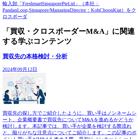
輸入卸「FreshmartSingaporePteLtd」（本社：
PandanLoop,Singapore/ManagingDirector：KohChoonKiat）をク
ロスボーダ
「買収・クロスボーダーM&A」に関連
する学ぶコンテンツ
買収先の本格検討・分析
2024年09月12日
買収先の探し方でご紹介したように、買い手はノンネームシ
ート、企業概要書で買収先についてM&Aを進めるかどうか
検討します。本記事では、買い手が企業を検討する際流れ
と、陥りがちな注意点についてご紹介します。この記事のポ