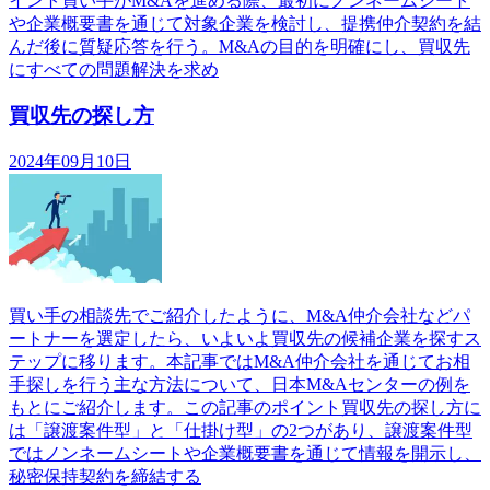
イント買い手がM&Aを進める際、最初にノンネームシート
や企業概要書を通じて対象企業を検討し、提携仲介契約を結
んだ後に質疑応答を行う。M&Aの目的を明確にし、買収先
にすべての問題解決を求め
買収先の探し方
2024年09月10日
買い手の相談先でご紹介したように、M&A仲介会社などパ
ートナーを選定したら、いよいよ買収先の候補企業を探すス
テップに移ります。本記事ではM&A仲介会社を通じてお相
手探しを行う主な方法について、日本M&Aセンターの例を
もとにご紹介します。この記事のポイント買収先の探し方に
は「譲渡案件型」と「仕掛け型」の2つがあり、譲渡案件型
ではノンネームシートや企業概要書を通じて情報を開示し、
秘密保持契約を締結する