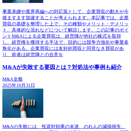
事業承継や業界再編への対応策として、企業買収の動きが今
後ますます加速することが考えられます。本記事では、企業
買収の基礎を整理した上で、その種類やメリット・デメリッ
ト、具体的な流れなどについて解説します。この記事のポイ
ントM&Aによる企業買収は、経営陣が他社の株式を取得
し、経営権を獲得する手法で、目的には競争力強化や事業多
角化がある。企業買収には友好的買収と同意なき買収があ
り、前者は経営陣との合意を
M&Aが失敗する要因とは？対処法や事例も紹介
M&A全般
2025年10月31日
M&Aの失敗には、投資対効果の未達、のれんの減損損失、