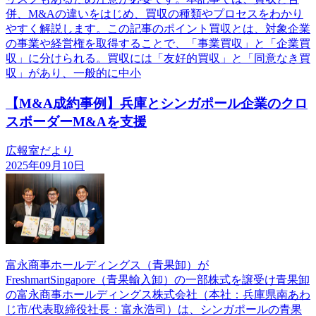
併、M&Aの違いをはじめ、買収の種類やプロセスをわかり
やすく解説します。この記事のポイント買収とは、対象企業
の事業や経営権を取得することで、「事業買収」と「企業買
収」に分けられる。買収には「友好的買収」と「同意なき買
収」があり、一般的に中小
【M&A成約事例】兵庫とシンガポール企業のクロ
スボーダーM&Aを支援
広報室だより
2025年09月10日
富永商事ホールディングス（青果卸）が
FreshmartSingapore（青果輸入卸）の一部株式を譲受け青果卸
の富永商事ホールディングス株式会社（本社：兵庫県南あわ
じ市/代表取締役社長：富永浩司）は、シンガポールの青果