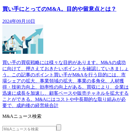
買い手にとってのM&A。目的や留意点とは？
2024年09月10日
買い手の買収戦略には様々な目的があります。M&Aの成功
に向けて、押さえておきたいポイントを確認していきましょ
う。この記事のポイント買い手がM&Aを行う目的には、市
場シェアの拡大、事業領域の拡大、事業の多角化、人材獲
得・技術力向上、効率性の向上がある。買収により、企業は
迅速に成長を加速し、顧客ベースや販売チャネルを拡大する
ことができる。M&Aにはコストや中長期的な取り組みが必
要で、成約後の経営統合計
M&Aニュース検索