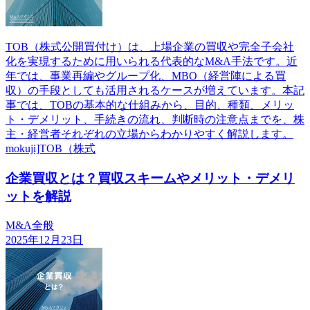
TOB（株式公開買付け）は、上場企業の買収や完全子会社
化を実現するために用いられる代表的なM&A手法です。近
年では、事業再編やグループ化、MBO（経営陣による買
収）の手段としても活用されるケースが増えています。本記
事では、TOBの基本的な仕組みから、目的、種類、メリッ
ト・デメリット、手続きの流れ、判断時の注意点までを、株
主・経営者それぞれの立場からわかりやすく解説します。
mokuji]TOB（株式
企業買収とは？買収スキームやメリット・デメリ
ットを解説
M&A全般
2025年12月23日