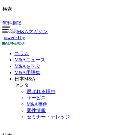
検索
無料相談
powered by
コラム
M&A
ニュース
M&Aを
学ぶ
M&A
用語集
日本M&A
センター
選ばれる理由
サービス
M&A事例
案件情報
セミナー・ナレッジ