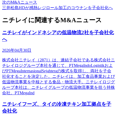
次のM&Aニュース
三井松島HDが感熱レジロール加工のコウナンを子会社化へ
ニチレイに関連するM&Aニュース
ニチレイがインドネシアの低温物流2社を子会社化
へ
2026年04月30日
株式会社ニチレイ（2871）は、連結子会社である株式会社ニ
チレイロジグループ本社を通じて、PTMegaIndoLogistikおよ
びPTMegaInternasionalSejahteraの株式を取得し、両社を子会
社化することを決定した。ニチレイは、加工食品事業および
低温物流事業を中核とする食品・物流大手。ニチレイロジグ
ループ本社は、ニチレイグループの低温物流事業を担う持株
会社。PTMegaInd
ニチレイフーズ、タイの冷凍チキン加工拠点を子
会社化