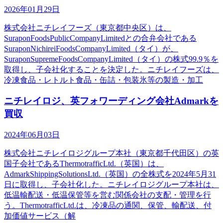
2026年01月29日
株式会社ニチレイフーズ（東京都中央区）は、
SuraponFoodsPublicCompanyLimitedとの合弁会社である
SuraponNichireiFoodsCompanyLimited（タイ）が、
SuraponSupremeFoodsCompanyLimited（タイ）の株式99.9％を
取得し、子会社化することを決定した。ニチレイフーズは、
冷凍食品・レトルト食品・缶詰・包装氷等の製造・加工
ニチレイロジ、英フォワーディング会社Admarkを
買収
2024年06月03日
株式会社ニチレイロジグループ本社（東京都千代田区）の英
国子会社であるThermotrafficLtd.（英国）は、
AdmarkShippingSolutionsLtd.（英国）の全株式を2024年5月31
日に取得し、子会社化した。ニチレイロジグループ本社は、
低温輸配送・低温保管等を営む関係会社の支配・管理を行
う。ThermotrafficLtd.は、冷凍品の通関、保管、輸配送、付
加価値サービス（解