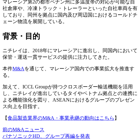
マレーシア第2の都市ペナン州に多温度帯の対応が可能な自
社倉庫や、冷凍トラック・トレーラーといった自社車両を有
しており、同州を拠点に国内及び周辺国におけるコールドチ
ェーン物流を展開している。
背景・目的
ニチレイは、2018年にマレーシアに進出し、同国内において
保管・運送一貫サービスの提供に注力してきた。
本件
M&A
を通じて、マレーシア国内での事業拡大を推進す
る。
加えて、ICCL Groupが持つクロスボーダー輸送機能を活用
し、ニチレイが進出しているタイやベトナム拠点との連携に
よる機能強化を図り、ASEANにおけるグループのプレゼン
ス向上を目指す。
【
食品製造業界のM&A・事業承継の動向はこちら
】
前のM&Aニュース
パナソニックHD、グループ再編を発表