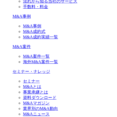
流れから知る当社のサービス
手数料・料金
M&A事例
M&A事例
M&A成約式
M&A成約実績一覧
M&A案件
M&A案件一覧
海外M&A案件一覧
セミナー・ナレッジ
セミナー
M&Aとは
事業承継とは
資料ダウンロード
M&Aマガジン
業界別のM&A動向
M&Aニュース