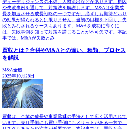
デューデリジェンスの不備、人材流出などがあります。原因
や失敗事例を通して、対策法を解説します。M&Aは企業成
長を加速させる成長戦略の一つですが、必ずしも期待どおり
の効果が得られるとは限りません。当初の目標を下回り、失
敗とみなされるケースもあります。M&Aを成功に導くに
は、失敗事例を知って対策を講じることが不可欠です。本記
事では、M&Aが失敗とみ
買収とは？合併やM&Aとの違い、種類、プロセス
を解説
M&A全般
2025年10月28日
買収は、企業の成長や事業承継の手法として広く活用されて
います。売り手側にも買い手側にもメリットがある一方で、
リスクもあるため注意が必要です。本記事では、買収と合