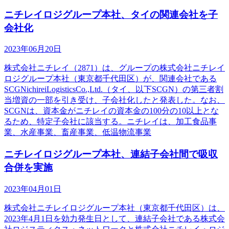
ニチレイロジグループ本社、タイの関連会社を子
会社化
2023年06月20日
株式会社ニチレイ（2871）は、グループの株式会社ニチレイ
ロジグループ本社（東京都千代田区）が、関連会社である
SCGNichireiLogisticsCo.,Ltd.（タイ、以下SCGN）の第三者割
当増資の一部を引き受け、子会社化したと発表した。なお、
SCGNは、資本金がニチレイの資本金の100分の10以上とな
るため、特定子会社に該当する。ニチレイは、加工食品事
業、水産事業、畜産事業、低温物流事業
ニチレイロジグループ本社、連結子会社間で吸収
合併を実施
2023年04月01日
株式会社ニチレイロジグループ本社（東京都千代田区）は、
2023年4月1日を効力発生日として、連結子会社である株式会