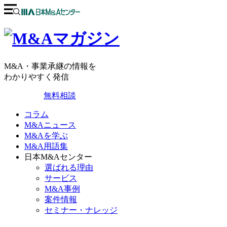
M&A・事業承継の情報を
わかりやすく発信
無料相談
コラム
M&Aニュース
M&Aを学ぶ
M&A用語集
日本M&Aセンター
選ばれる理由
サービス
M&A事例
案件情報
セミナー・ナレッジ