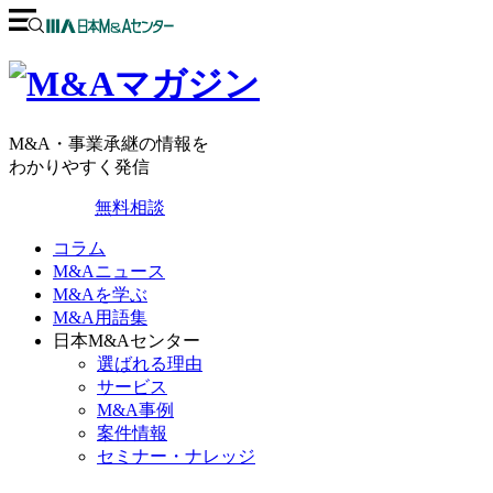
M&A・事業承継の情報を
わかりやすく発信
無料相談
コラム
M&Aニュース
M&Aを学ぶ
M&A用語集
日本M&Aセンター
選ばれる理由
サービス
M&A事例
案件情報
セミナー・ナレッジ