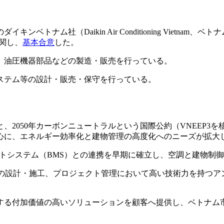
トナム社（Daikin Air Conditioning Vietnam、
関し、
基本合意
した。
、油圧機器部品などの製造・販売を行っている。
ステム等の設計・販売・保守を行っている。
、2050年カーボンニュートラルという国際公約（VNEEP3
心に、エネルギー効率化と建物管理の高度化へのニーズが拡大
トシステム（BMS）との連携を早期に確立し、空調と建物制
Sの設計・施工、プロジェクト管理において高い技術力を持つア
する付加価値の高いソリューションを顧客へ提供し、ベトナム