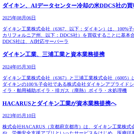
ダイキン、AIデータセンター冷却の米DDCS社の
2025年08月06日
ダイキン工業株式会社（6367、以下：ダイキン）は、100%子会社
カリフォルニア州、以下：DDCS社）を買収することに基
DDCS社は、AI対応サーバーラ
ダイキン工業、三浦工業と資本業務提携
2024年05月30日
ダイキン工業株式会社（6367）と三浦工業株式会社（600
ダイキンの100％子会社である株式会社ダイキンアプライド
イラ・舶用補助ボイラ・排ガス（廃熱）ボイラ・水処理機
HACARUSとダイキン工業が資本業務提携へ
2023年05月10日
株式会社HACARUS（京都府京都市）は、ダイキン工業株式
や、労働安全支援アプリといったサービスをはじめ、医療従事