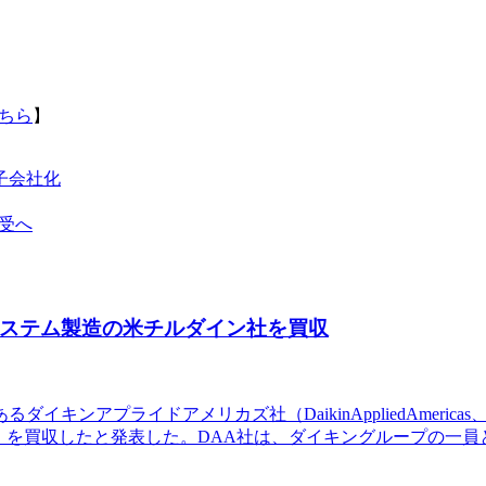
ちら
】
子会社化
譲受へ
システム製造の米チルダイン社を買収
キンアプライドアメリカズ社（DaikinAppliedAmerica
ニア州）を買収したと発表した。DAA社は、ダイキングループの一