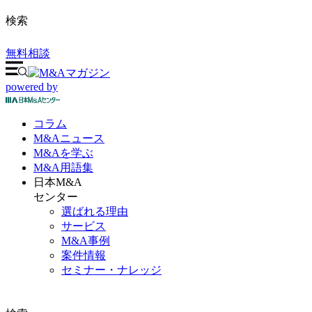
検索
無料相談
powered by
コラム
M&A
ニュース
M&Aを
学ぶ
M&A
用語集
日本M&A
センター
選ばれる理由
サービス
M&A事例
案件情報
セミナー・ナレッジ