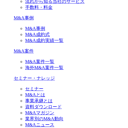
流れから知る当社のサービス
手数料・料金
M&A事例
M&A事例
M&A成約式
M&A成約実績一覧
M&A案件
M&A案件一覧
海外M&A案件一覧
セミナー・ナレッジ
セミナー
M&Aとは
事業承継とは
資料ダウンロード
M&Aマガジン
業界別のM&A動向
M&Aニュース