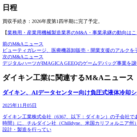
日程
買収手続き：2026年度第1四半期に完了予定。
【
業務用・産業用機械製造業界のM&A・事業承継の動向はこ
前のM&Aニュース
ビューティガレージ、医療機器卸販売・開業支援のアルクを
次のM&Aニュース
デジタルハーツがIMAGICA GEEQのゲームデバッグ事業を
ダイキン工業に関連するM&Aニュース
ダイキン、AIデータセンター向け負圧式液体冷却
2025年11月05日
ダイキン工業株式会社（6367、以下：ダイキン）の子会社であるダイ
時間）に、チルダイン社（Chilldyne、米国カリフォル
設計・製造を行ってい