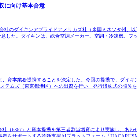
買収に向け基本合意
のダイキンアプライドアメリカズ社（米国ミネソタ州、以下：DAA社）を通
本合意した。ダイキンは、総合空調メーカー。空調・冷凍機、フ
5）は、資本業務提携することを決定した。今回の提携で、ダイキ
システムズ（東京都港区）への出資を行い、発行済株式の49％
会社（6367）と資本提携を第三者割当増資により実施し、あわ
者をサポートする診断支援AIプラットフォーム「HACARUS