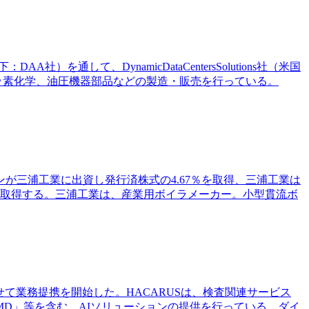
して、DynamicDataCentersSolutions社（米国
ッ素化学、油圧機器部品などの製造・販売を行っている。
ンが三浦工業に出資し発行済株式の4.67％を取得、三浦工業は
を取得する。三浦工業は、産業用ボイラメーカー。小型貫流ボ
せて業務提携を開始した。HACARUSは、検査関連サービス
MD」等を含む、AIソリューションの提供を行っている。ダイ