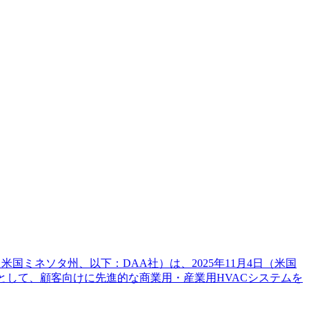
s、米国ミネソタ州、以下：DAA社）は、2025年11月4日（米国
員として、顧客向けに先進的な商業用・産業用HVACシステムを