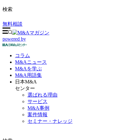
検索
無料相談
powered by
コラム
M&A
ニュース
M&Aを
学ぶ
M&A
用語集
日本M&A
センター
選ばれる理由
サービス
M&A事例
案件情報
セミナー・ナレッジ