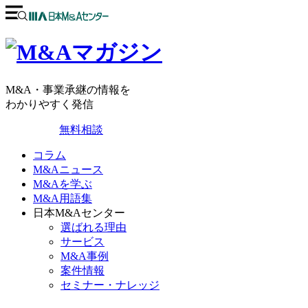
M&A・事業承継の情報を
わかりやすく発信
無料相談
コラム
M&Aニュース
M&Aを学ぶ
M&A用語集
日本M&Aセンター
選ばれる理由
サービス
M&A事例
案件情報
セミナー・ナレッジ