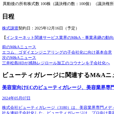
異動後の所有株式数
100株（議決権の数：100個）（議決権所有
日程
株式譲渡
契約日：2025年12月16日（予定）
【
インターネット関連サービス業界のM&A・事業承継の動向
前のM&Aニュース
エコム、ゴダイエンジニアリングの子会社化に向け基本合意
次のM&Aニュース
三井松島HDが感熱レジロール加工のコウナンを子会社化へ
ビューティガレージに関連するM&Aニ
美容室向けECのビューティガレージ、美容業界専
2024年05月07日
株式会社ビューティガレージ（3180）は、美容業界専門メデ
社を連結子会社化した。ビューティガレージは、プロ向け美