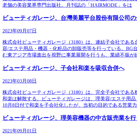
老舗の美容業界専門出版社。月刊誌の「HAIRMODE」をは
ビューティガレージ、台灣美麗平台股份有限公司の
2023年09月07日
株式会社ビューティガレージ（3180）は、連結子会社であ
容/エステ用品・機器・化粧品の卸販売等を行っている。B
む東アジア市場進出を視野に事業展開を行うも、業績不振が
ビューティガレージ、子会社和楽を吸収合併へ
2023年03月08日
株式会社ビューティガレージ（3180）は、完全子会社であ
和楽は解散する。ビューティガレージは、理美容/エステ用品
10月8日付で和楽を子会社化したが、当初の目的である営業
ビューティガレージ、理美容機器の中古販売業を行
2021年09月01日