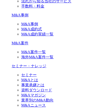
流れから知る当社のサービス
手数料・料金
M&A事例
M&A事例
M&A成約式
M&A成約実績一覧
M&A案件
M&A案件一覧
海外M&A案件一覧
セミナー・ナレッジ
セミナー
M&Aとは
事業承継とは
資料ダウンロード
M&Aマガジン
業界別のM&A動向
M&Aニュース