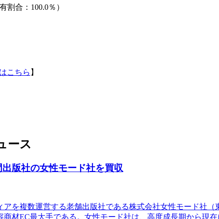
割合：100.0％）
はこちら
】
ュース
門出版社の女性モード社を買収
ィアを複数運営する老舗出版社である株式会社女性モード社（東京
容商材EC最大手である。女性モード社は、高度成長期から現