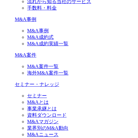
流れから知る当社のサービス
手数料・料金
M&A事例
M&A事例
M&A成約式
M&A成約実績一覧
M&A案件
M&A案件一覧
海外M&A案件一覧
セミナー・ナレッジ
セミナー
M&Aとは
事業承継とは
資料ダウンロード
M&Aマガジン
業界別のM&A動向
M&Aニュース