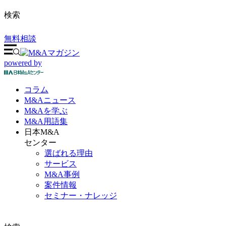
検索
無料相談
powered by
コラム
M&A
ニュース
M&Aを
学ぶ
M&A
用語集
日本M&A
センター
選ばれる理由
サービス
M&A事例
案件情報
セミナー・ナレッジ