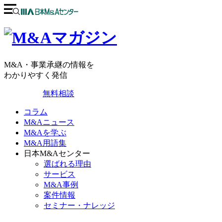
M&A・事業承継の情報を
わかりやすく発信
無料相談
コラム
M&Aニュース
M&Aを学ぶ
M&A用語集
日本M&Aセンター
選ばれる理由
サービス
M&A事例
案件情報
セミナー・ナレッジ