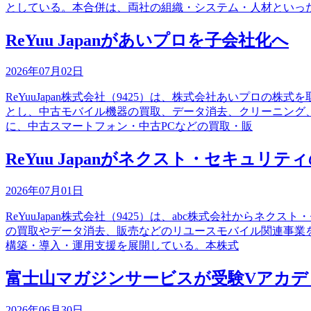
としている。本合併は、両社の組織・システム・人材といっ
ReYuu Japanがあいプロを子会社化へ
2026年07月02日
ReYuuJapan株式会社（9425）は、株式会社あいプロの
とし、中古モバイル機器の買取、データ消去、クリーニング
に、中古スマートフォン・中古PCなどの買取・販
ReYuu Japanがネクスト・セキュリ
2026年07月01日
ReYuuJapan株式会社（9425）は、abc株式会社からネ
の買取やデータ消去、販売などのリユースモバイル関連事業
構築・導入・運用支援を展開している。本株式
富士山マガジンサービスが受験Vアカデ
2026年06月30日