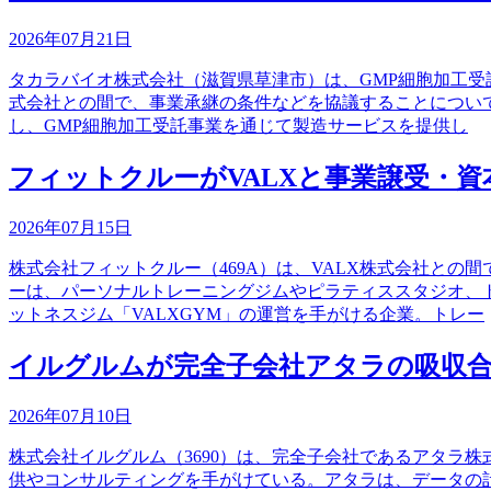
2026年07月21日
タカラバイオ株式会社（滋賀県草津市）は、GMP細胞加工受託
式会社との間で、事業承継の条件などを協議することについて
し、GMP細胞加工受託事業を通じて製造サービスを提供し
フィットクルーがVALXと事業譲受・資
2026年07月15日
株式会社フィットクルー（469A）は、VALX株式会社と
ーは、パーソナルトレーニングジムやピラティススタジオ、ト
ットネスジム「VALXGYM」の運営を手がける企業。トレー
イルグルムが完全子会社アタラの吸収
2026年07月10日
株式会社イルグルム（3690）は、完全子会社であるアタラ
供やコンサルティングを手がけている。アタラは、データの計