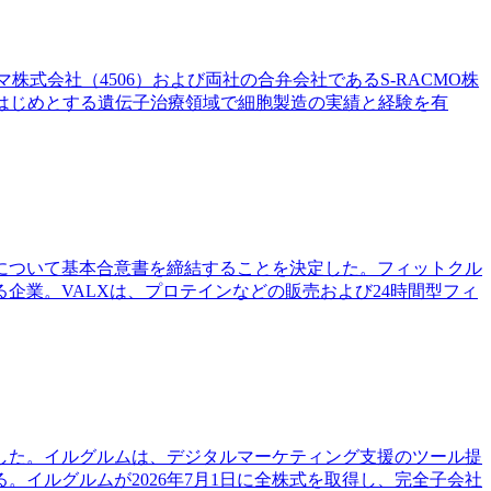
式会社（4506）および両社の合弁会社であるS-RACMO株
をはじめとする遺伝子治療領域で細胞製造の実績と経験を有
とについて基本合意書を締結することを決定した。フィットクル
業。VALXは、プロテインなどの販売および24時間型フィ
定した。イルグルムは、デジタルマーケティング支援のツール提
イルグルムが2026年7月1日に全株式を取得し、完全子会社