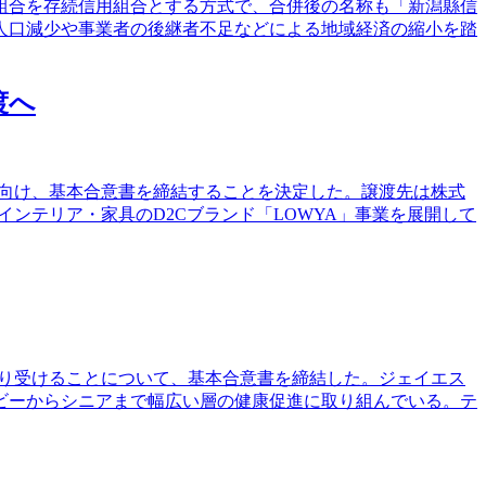
用組合を存続信用組合とする方式で、合併後の名称も「新潟縣信
人口減少や事業者の後継者不足などによる地域経済の縮小を踏
渡へ
とに向け、基本合意書を締結することを決定した。譲渡先は株式
インテリア・家具のD2Cブランド「LOWYA」事業を展開して
を譲り受けることについて、基本合意書を締結した。ジェイエス
ビーからシニアまで幅広い層の健康促進に取り組んでいる。テ