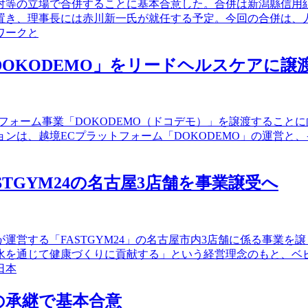
に、対等の立場で合併することに基本合意した。合併は新潟縣信
置き、理事長には赤川新一氏が就任する予定。今回の合併は、
ワークと
OKODEMO」をリードヘルスケアに譲
トフォーム事業「DOKODEMO（ドコデモ）」を譲渡するこ
は、越境ECプラットフォーム「DOKODEMO」の運営と、
TGYM24の名古屋3店舗を事業譲受へ
が運営する「FASTGYM24」の名古屋市内3店舗に係る事業
水を通じて健康づくりに貢献する」という経営理念のもと、ベ
日本
の承継で基本合意