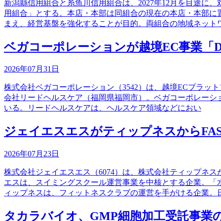
新潟縣信用組合と糸魚川信用組合は、2027年12月を目途
用組合」とする。本店・本部は同組合の現在の本店・本部に
まえ、経営基盤を強化することが目的。両組合の地域ネット
ベガコーポレーションが越境EC事業「D
2026年07月31日
株式会社ベガコーポレーション（3542）は、越境ECプラッ
会社リードヘルスケア（福岡県福岡市）。ベガコーポレーション
いる。リードヘルスケアは、ヘルスケア領域などにおい
ジェイエスエスがティップネスからFAS
2026年07月23日
株式会社ジェイエスエス（6074）は、株式会社ティップネス
エスは、スイミングスクール運営事業を中核とする企業。「
ィップネスは、フィットネスクラブの運営を手がける企業。
タカラバイオ、GMP細胞加工受託事業