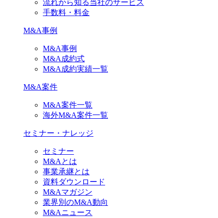
流れから知る当社のサービス
手数料・料金
M&A事例
M&A事例
M&A成約式
M&A成約実績一覧
M&A案件
M&A案件一覧
海外M&A案件一覧
セミナー・ナレッジ
セミナー
M&Aとは
事業承継とは
資料ダウンロード
M&Aマガジン
業界別のM&A動向
M&Aニュース