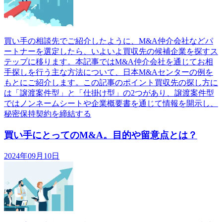
買い手の相談先でご紹介したように、M&A仲介会社などパ
ートナーを選定したら、いよいよ買収先の候補企業を探すス
テップに移ります。本記事ではM&A仲介会社を通じてお相
手探しを行う主な方法について、日本M&Aセンターの例を
もとにご紹介します。この記事のポイント買収先の探し方に
は「譲渡案件型」と「仕掛け型」の2つがあり、譲渡案件型
ではノンネームシートや企業概要書を通じて情報を開示し、
秘密保持契約を締結する
買い手にとってのM&A。目的や留意点とは？
2024年09月10日