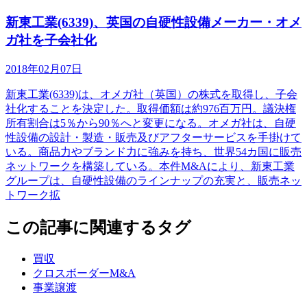
新東工業(6339)、英国の自硬性設備メーカー・オメ
ガ社を子会社化
2018年02月07日
新東工業(6339)は、オメガ社（英国）の株式を取得し、子会
社化することを決定した。取得価額は約976百万円。議決権
所有割合は5％から90％へと変更になる。オメガ社は、自硬
性設備の設計・製造・販売及びアフターサービスを手掛けて
いる。商品力やブランド力に強みを持ち、世界54カ国に販売
ネットワークを構築している。本件M&Aにより、新東工業
グループは、自硬性設備のラインナップの充実と、販売ネッ
トワーク拡
この記事に関連するタグ
買収
クロスボーダーM&A
事業譲渡