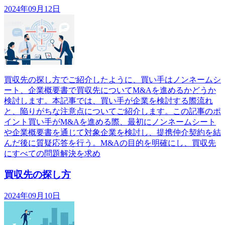
2024年09月12日
買収先の探し方でご紹介したように、買い手はノンネームシ
ート、企業概要書で買収先についてM&Aを進めるかどうか
検討します。本記事では、買い手が企業を検討する際流れ
と、陥りがちな注意点についてご紹介します。この記事のポ
イント買い手がM&Aを進める際、最初にノンネームシート
や企業概要書を通じて対象企業を検討し、提携仲介契約を結
んだ後に質疑応答を行う。M&Aの目的を明確にし、買収先
にすべての問題解決を求め
買収先の探し方
2024年09月10日