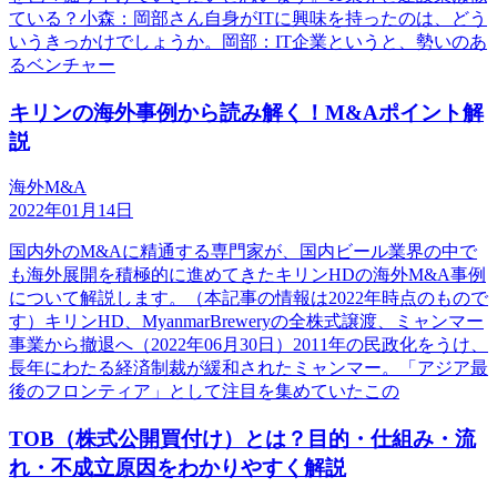
ている？小森：岡部さん自身がITに興味を持ったのは、どう
いうきっかけでしょうか。岡部：IT企業というと、勢いのあ
るベンチャー
キリンの海外事例から読み解く！M&Aポイント解
説
海外M&A
2022年01月14日
国内外のM&Aに精通する専門家が、国内ビール業界の中で
も海外展開を積極的に進めてきたキリンHDの海外M&A事例
について解説します。（本記事の情報は2022年時点のもので
す）キリンHD、MyanmarBreweryの全株式譲渡、ミャンマー
事業から撤退へ（2022年06月30日）2011年の民政化をうけ、
長年にわたる経済制裁が緩和されたミャンマー。「アジア最
後のフロンティア」として注目を集めていたこの
TOB（株式公開買付け）とは？目的・仕組み・流
れ・不成立原因をわかりやすく解説