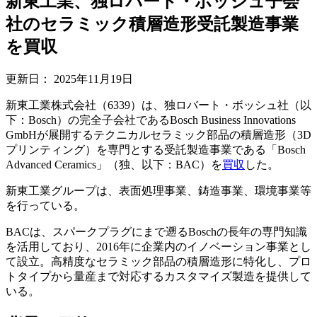
新東工業、独ロバート・ボッシュ子会
社のセラミック積層造形受託製造事業
を買収
更新日：
2025年11月19日
新東工業株式会社（6339）は、独ロバート・ボッシュ社（以
下：Bosch）の完全子会社であるBosch Business Innovations
GmbHが展開するテクニカルセラミック部品の積層造形（3D
プリンティング）を専門とする受託製造事業である「Bosch
Advanced Ceramics」（独、以下：BAC）を
買収
した。
新東工業グループは、表面処理事業、鋳造事業、環境事業等
を行っている。
BACは、スパークプラグにまで遡るBoschの長年の専門知識
を活用しており、2016年に企業内のイノベーション事業とし
て設立。高精度なセラミック部品の積層造形に特化し、プロ
トタイプから量産まで対応するカスタマイズ製造を提供して
いる。