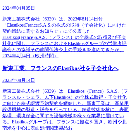
2024年04月05日
新東工業株式会社（6339）は、2023年8月14日付
「Elastikos(France)S.A.S.の株式の取得（子会社化）に向けた
契約締結に関するお知らせ」にて公表した、
Elastikos(France)S.A.S.（フランス）の全株式の取得及び子会
社化に関し、フランスにおけるElastikosグループの労働者評
議会との協議その他関係法令上の手続きを進めてきたが、
2024年4月4日（欧州時間）
新東工業、フランスのElastikos社を子会社化へ
2023年08月14日
新東工業株式会社（6339）は、Elastikos（France）S.A.S.（フ
ランスル・シェラ、以下Elastikos）の全株式取得・子会社化
に向けた株式譲渡予約契約を締結した。新東工業は、産業用
設備機械の製造・販売を行っている。鋳造技術を核に、表面
処理、環境保全に関する設備機械を様々な業界に届けてい
る。Elastikosグループは、フランスに拠点を置き、欧州や北
南米を中心に表面処理関連製品お