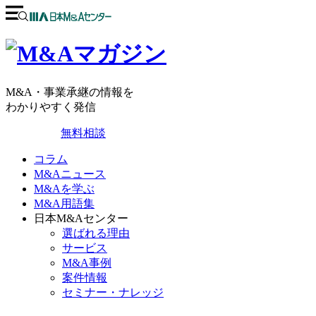
M&A・事業承継の情報を
わかりやすく発信
無料相談
コラム
M&Aニュース
M&Aを学ぶ
M&A用語集
日本M&Aセンター
選ばれる理由
サービス
M&A事例
案件情報
セミナー・ナレッジ