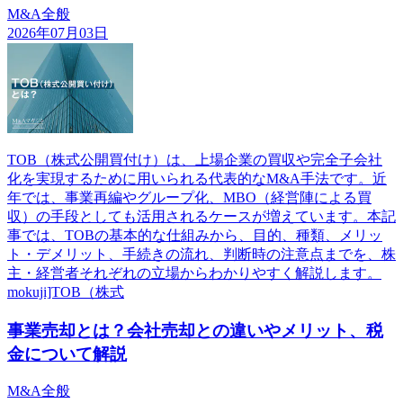
M&A全般
2026年07月03日
TOB（株式公開買付け）は、上場企業の買収や完全子会社
化を実現するために用いられる代表的なM&A手法です。近
年では、事業再編やグループ化、MBO（経営陣による買
収）の手段としても活用されるケースが増えています。本記
事では、TOBの基本的な仕組みから、目的、種類、メリッ
ト・デメリット、手続きの流れ、判断時の注意点までを、株
主・経営者それぞれの立場からわかりやすく解説します。
mokuji]TOB（株式
事業売却とは？会社売却との違いやメリット、税
金について解説
M&A全般