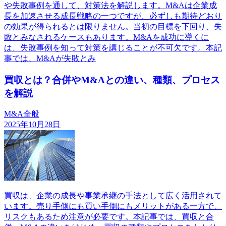
や失敗事例を通して、対策法を解説します。M&Aは企業成
長を加速させる成長戦略の一つですが、必ずしも期待どおり
の効果が得られるとは限りません。当初の目標を下回り、失
敗とみなされるケースもあります。M&Aを成功に導くに
は、失敗事例を知って対策を講じることが不可欠です。本記
事では、M&Aが失敗とみ
買収とは？合併やM&Aとの違い、種類、プロセス
を解説
M&A全般
2025年10月28日
買収は、企業の成長や事業承継の手法として広く活用されて
います。売り手側にも買い手側にもメリットがある一方で、
リスクもあるため注意が必要です。本記事では、買収と合