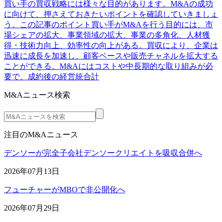
買い手の買収戦略には様々な目的があります。M&Aの成功
に向けて、押さえておきたいポイントを確認していきましょ
う。この記事のポイント買い手がM&Aを行う目的には、市
場シェアの拡大、事業領域の拡大、事業の多角化、人材獲
得・技術力向上、効率性の向上がある。買収により、企業は
迅速に成長を加速し、顧客ベースや販売チャネルを拡大する
ことができる。M&Aにはコストや中長期的な取り組みが必
要で、成約後の経営統合計
M&Aニュース検索
注目のM&Aニュース
デンソーが完全子会社デンソークリエイトを吸収合併へ
2026年07月13日
フューチャーがMBOで非公開化へ
2026年07月29日