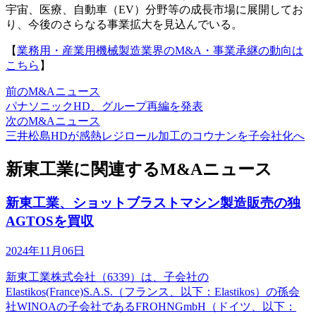
宇宙、医療、自動車（EV）分野等の成長市場に展開してお
り、今後のさらなる事業拡大を見込んでいる。
【
業務用・産業用機械製造業界のM&A・事業承継の動向は
こちら
】
前のM&Aニュース
パナソニックHD、グループ再編を発表
次のM&Aニュース
三井松島HDが感熱レジロール加工のコウナンを子会社化へ
新東工業に関連するM&Aニュース
新東工業、ショットブラストマシン製造販売の独
AGTOSを買収
2024年11月06日
新東工業株式会社（6339）は、子会社の
Elastikos(France)S.A.S.（フランス、以下：Elastikos）の孫会
社WINOAの子会社であるFROHNGmbH（ドイツ、以下：