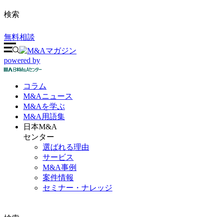
検索
無料相談
powered by
コラム
M&A
ニュース
M&Aを
学ぶ
M&A
用語集
日本M&A
センター
選ばれる理由
サービス
M&A事例
案件情報
セミナー・ナレッジ