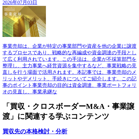
2026年07月03日
事業売却は、企業が特定の事業部門や資産を他の企業に譲渡
するプロセスであり、戦略的な再編成や資金調達の手段とし
て広く利用されています。この手法は、企業が不採算部門を
整理し、主力事業へ経営資源を集中するなど、事業戦略の見
直しを行う場面で活用されます。本記事では、事業売却のメ
リットやデメリット、手続きについてご紹介します。この記
事のポイント事業売却の目的は資金調達、事業ポートフォリ
オの見直し、事業承継な
「買収・クロスボーダーM&A・事業譲
渡」に関連する学ぶコンテンツ
買収先の本格検討・分析