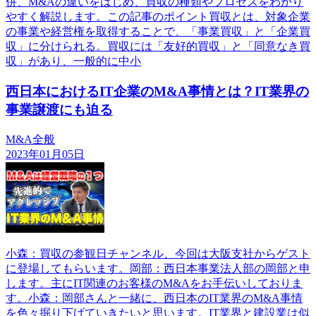
併、M&Aの違いをはじめ、買収の種類やプロセスをわかり
やすく解説します。この記事のポイント買収とは、対象企業
の事業や経営権を取得することで、「事業買収」と「企業買
収」に分けられる。買収には「友好的買収」と「同意なき買
収」があり、一般的に中小
西日本におけるIT企業のM&A事情とは？IT業界の
事業譲渡にも迫る
M&A全般
2023年01月05日
小森：買収の参観日チャンネル、今回は大阪支社からゲスト
に登場してもらいます。岡部：西日本事業法人部の岡部と申
します。主にIT関連のお客様のM&Aをお手伝いしておりま
す。小森：岡部さんと一緒に、西日本のIT業界のM&A事情
を色々掘り下げていきたいと思います。IT業界と建設業は似