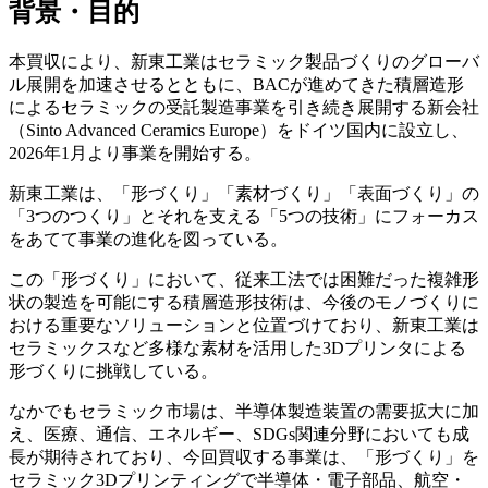
背景・目的
本買収により、新東工業はセラミック製品づくりのグローバ
ル展開を加速させるとともに、BACが進めてきた積層造形
によるセラミックの受託製造事業を引き続き展開する新会社
（Sinto Advanced Ceramics Europe）をドイツ国内に設立し、
2026年1月より事業を開始する。
新東工業は、「形づくり」「素材づくり」「表面づくり」の
「3つのつくり」とそれを支える「5つの技術」にフォーカス
をあてて事業の進化を図っている。
この「形づくり」において、従来工法では困難だった複雑形
状の製造を可能にする積層造形技術は、今後のモノづくりに
おける重要なソリューションと位置づけており、新東工業は
セラミックスなど多様な素材を活用した3Dプリンタによる
形づくりに挑戦している。
なかでもセラミック市場は、半導体製造装置の需要拡大に加
え、医療、通信、エネルギー、SDGs関連分野においても成
長が期待されており、今回買収する事業は、「形づくり」を
セラミック3Dプリンティングで半導体・電子部品、航空・