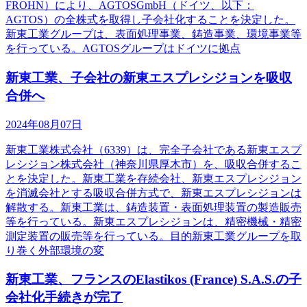
FROHN）により、AGTOSGmbH（ドイツ、以下：
AGTOS）の全株式を取得し子会社化することを決定した。
新東工業グループは、表面処理事業、鋳造事業、環境事業等
を行っている。AGTOSグループはドイツに拠点
新東工業、子会社の新東エスプレシジョンを吸収
合併へ
2024年08月07日
新東工業株式会社（6339）は、完全子会社である新東エスプ
レシジョン株式会社（神奈川県厚木市）を、吸収合併するこ
とを決定した。新東工業を存続会社、新東エスプレシジョン
を消滅会社とする吸収合併方式で、新東エスプレシジョンは
解散する。新東工業は、鋳造装置・表面処理装置の製造販売
等を行っている。新東エスプレシジョンは、精密機械・精密
測定装置の販売等を行っている。目的新東工業グループを取
り巻く外部環境の変
新東工業、フランスのElastikos (France) S.A.S.の子
会社化手続きが完了