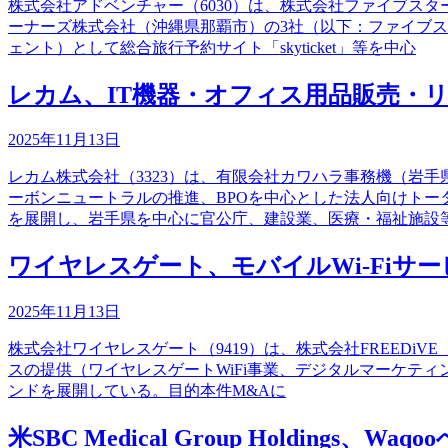
株式会社アドベンチャー（6030）は、株式会社ファイブス
ーナーズ株式会社（沖縄県那覇市）の3社（以下：ファイブ
ェント）として総合旅行予約サイト「skyticket」等を中心
レカム、IT機器・オフィス用品販売・
2025年11月13日
レカム株式会社（3323）は、有限会社カワハラ事務機（岩
ーボンニュートラルの推進、BPOを中心とした法人向けトー
を展開し、岩手県を中心に官公庁、建設業、医療・福祉施設
ワイヤレスゲート、モバイルWi-Fiサー
2025年11月13日
株式会社ワイヤレスゲート（9419）は、株式会社FREED
スの提供（ワイヤレスゲートWiFi事業、デジタルマーケティング
ンドを展開している。目的本件M&Aに
米SBC Medical Group Holdings、Wa