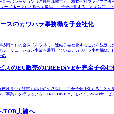
ターコーポレーション（沖縄県那覇市）、株式会社ファイブス
スターグループ）の株式を取得し、子会社化することを決定した
リースのカワハラ事務機を子会社化
手県盛岡市）の全株式を取得し、連結子会社化することを決定し
タルソリューション事業を展開している。カワハラ事務機は、
等の
ビスのEC販売のFREEDiVEを完全子会社
iVE（茨城県つくば市）の株式を取得し、完全子会社化するこ
事業）を行っている。FREEDiVEは、モバイルWi-Fiサービ
qooへTOB実施へ