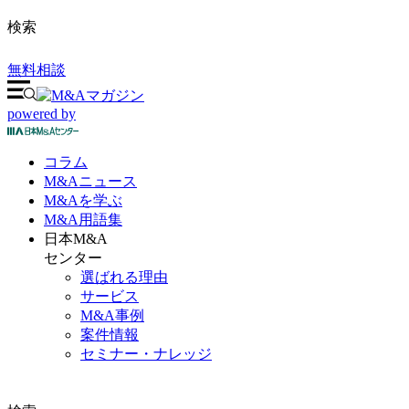
検索
無料相談
powered by
コラム
M&A
ニュース
M&Aを
学ぶ
M&A
用語集
日本M&A
センター
選ばれる理由
サービス
M&A事例
案件情報
セミナー・ナレッジ