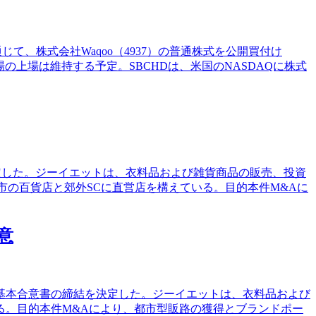
市）を通じて、株式会社Waqoo（4937）の普通株式を公開買付け
の上場は維持する予定。SBCHDは、米国のNASDAQに株式
決定した。ジーイエットは、衣料品および雑貨商品の販売、投資
都市の百貨店と郊外SCに直営店を構えている。目的本件M&Aに
意
る基本合意書の締結を決定した。ジーイエットは、衣料品および
る。目的本件M&Aにより、都市型販路の獲得とブランドポー