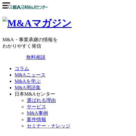
M&A・事業承継の情報を
わかりやすく発信
無料相談
コラム
M&Aニュース
M&Aを学ぶ
M&A用語集
日本M&Aセンター
選ばれる理由
サービス
M&A事例
案件情報
セミナー・ナレッジ