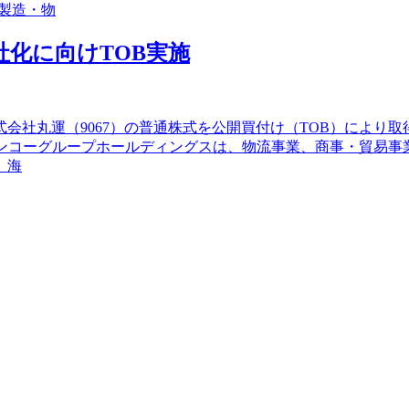
製造・物
化に向けTOB実施
式会社丸運（9067）の普通株式を公開買付け（TOB）により
センコーグループホールディングスは、物流事業、商事・貿易事
、海