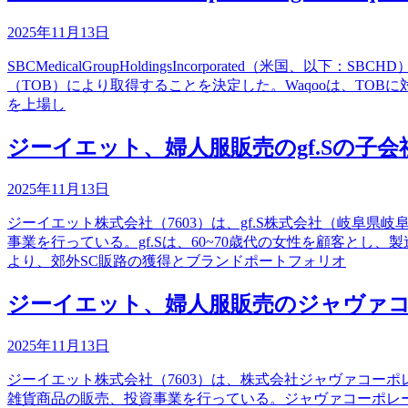
2025年11月13日
SBCMedicalGroupHoldingsIncorporated（
（TOB）により取得することを決定した。Waqooは、TO
を上場し
ジーイエット、婦人服販売のgf.Sの子
2025年11月13日
ジーイエット株式会社（7603）は、gf.S株式会社（岐
事業を行っている。gf.Sは、60~70歳代の女性を顧客と
より、郊外SC販路の獲得とブランドポートフォリオ
ジーイエット、婦人服販売のジャヴァ
2025年11月13日
ジーイエット株式会社（7603）は、株式会社ジャヴァコー
雑貨商品の販売、投資事業を行っている。ジャヴァコーポレ