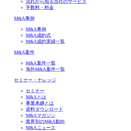
流れから知る当社のサービス
手数料・料金
M&A事例
M&A事例
M&A成約式
M&A成約実績一覧
M&A案件
M&A案件一覧
海外M&A案件一覧
セミナー・ナレッジ
セミナー
M&Aとは
事業承継とは
資料ダウンロード
M&Aマガジン
業界別のM&A動向
M&Aニュース