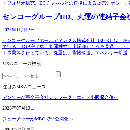
トフォリオ拡充、ECチャネルとの連携による販売シナジー、
センコーグループHD、丸運の連結子会社
2025年11月13日
センコーグループホールディングス株式会社（9069）は、株
ている。TOB完了後、丸運株式は上場廃止となる見通し。
ト事業等を行っている。丸運は、貨物輸送、エネルギー輸送
M&Aニュース検索
注目のM&Aニュース
デンソーが完全子会社デンソークリエイトを吸収合併へ
2026年07月13日
フューチャーがMBOで非公開化へ
2026年07月29日