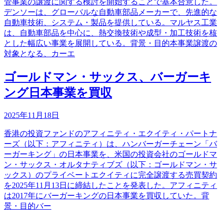
管事業の譲渡に関する検討を開始することで基本合意した。
デンソーは、グローバルな自動車部品メーカーで、先進的な
自動車技術、システム・製品を提供している。マルヤス工業
は、自動車部品を中心に、熱交換技術や成型・加工技術を核
とした幅広い事業を展開している。背景・目的本事業譲渡の
対象となる、カーエ
ゴールドマン・サックス、バーガーキ
ング日本事業を買収
2025年11月18日
香港の投資ファンドのアフィニティ・エクイティ・パートナ
ーズ（以下：アフィニティ）は、ハンバーガーチェーン「バ
ーガーキング」の日本事業を、米国の投資会社のゴールドマ
ン・サックス・オルタナティブズ（以下：ゴールドマン・サ
ックス）のプライベートエクイティに完全譲渡する売買契約
を2025年11月13日に締結したことを発表した。アフィニティ
は2017年にバーガーキングの日本事業を買収していた。背
景・目的バー