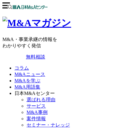
M&A・事業承継の情報を
わかりやすく発信
無料相談
コラム
M&Aニュース
M&Aを学ぶ
M&A用語集
日本M&Aセンター
選ばれる理由
サービス
M&A事例
案件情報
セミナー・ナレッジ