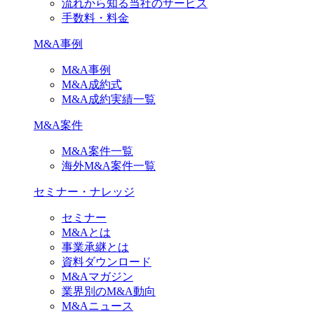
流れから知る当社のサービス
手数料・料金
M&A事例
M&A事例
M&A成約式
M&A成約実績一覧
M&A案件
M&A案件一覧
海外M&A案件一覧
セミナー・ナレッジ
セミナー
M&Aとは
事業承継とは
資料ダウンロード
M&Aマガジン
業界別のM&A動向
M&Aニュース