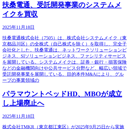
扶桑電通、受託開発事業のシステムメ
イクを買収
2025年11月18日
扶桑電通株式会社（7505）は、株式会社システムメイク（東
京都品川区）の全株式（自己株式を除く）を取得し、完全子
会社化とした。扶桑電通は、ネットワークソリューションビ
ジネス、SIソリューションビジネス、ファシリティサービス
を展開している。システムメイクは、証券・銀行・損害保険
などの金融機関向けや公共サービス分野など、幅広い領域で
受託開発事業を展開している。目的本件M&Aにより、グル
ープの事業領域の
パラマウントベッドHD、MBOが成立
し上場廃止へ
2025年11月18日
株式会社TMKR（東京都江東区）が2025年9月25日から実施