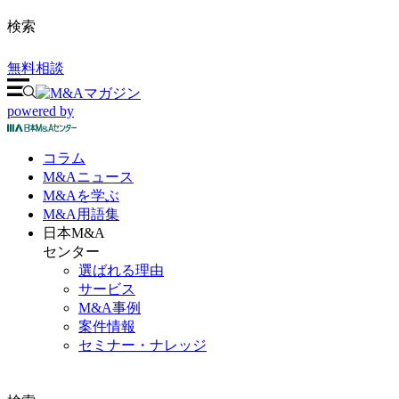
検索
無料相談
powered by
コラム
M&A
ニュース
M&Aを
学ぶ
M&A
用語集
日本M&A
センター
選ばれる理由
サービス
M&A事例
案件情報
セミナー・ナレッジ