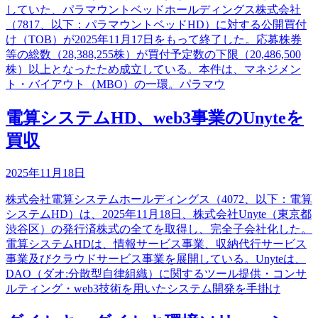
していた、パラマウントベッドホールディングス株式会社
（7817、以下：パラマウントベッドHD）に対する公開買付
け（TOB）が2025年11月17日をもって終了した。応募株券
等の総数（28,388,255株）が買付予定数の下限（20,486,500
株）以上となったため成立している。本件は、マネジメン
ト・バイアウト（MBO）の一環。パラマウ
電算システムHD、web3事業のUnyteを
買収
2025年11月18日
株式会社電算システムホールディングス（4072、以下：電算
システムHD）は、2025年11月18日、株式会社Unyte（東京都
渋谷区）の発行済株式の全てを取得し、完全子会社化した。
電算システムHDは、情報サービス事業、収納代行サービス
事業及びクラウドサービス事業を展開している。Unyteは、
DAO（ダオ:分散型自律組織）に関するツール提供・コンサ
ルティング・web3技術を用いたシステム開発を手掛け