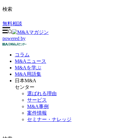
検索
無料相談
powered by
コラム
M&A
ニュース
M&Aを
学ぶ
M&A
用語集
日本M&A
センター
選ばれる理由
サービス
M&A事例
案件情報
セミナー・ナレッジ