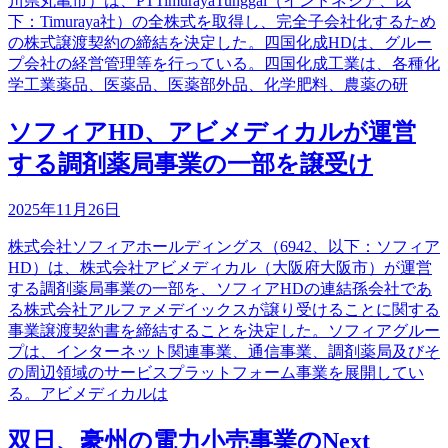
川県丸亀市）は、PTTimurayaTunggal（インドネシア、以
下：Timuraya社）の全株式を取得し、完全子会社化するため
の株式譲渡契約の締結を決定した。四国化成HDは、グルー
プ会社の経営管理等を行っている。四国化成工業は、各種化
学工業薬品、医薬品、医薬部外品、化学肥料、農薬の研
ソフィアHD、アビメディカルが運営
する調剤薬局事業の一部を譲受け
2025年11月26日
株式会社ソフィアホールディングス（6942、以下：ソフィア
HD）は、株式会社アビメディカル（大阪府大阪市）が運営
する調剤薬局事業の一部を、ソフィアHDの連結孫会社であ
る株式会社アルファメデイックスが譲り受けることに関する
事業譲渡契約書を締結することを決定した。ソフィアグルー
プは、インターネット関連事業、通信事業、調剤薬局及びそ
の周辺領域のサービスプラットフォーム事業を展開してい
る。アビメディカルは
双日、豪州の電力小売事業のNext