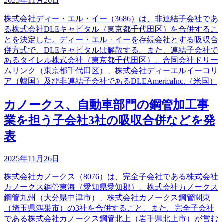
2025年11月26日
株式会社ディー・エル・イー（3686）は、非連結子会社であ
る株式会社DLEキャピタル（東京都千代田区）を合併するこ
とを決定した。ディー・エル・イーを存続会社とする吸収合
併方式で、DLEキャピタルは解散する。また、連結子会社で
あるタイレル株式会社（東京都千代田区）、合同会社ドリー
ムリンク（東京都千代田区）、株式会社ディーエルイーコリ
ア（韓国）及び非連結子会社であるDLEAmericaInc.（米国）
カノークス、自動車部門の鋼管加工事
業を担う子会社3社の吸収合併などを発
表
2025年11月26日
株式会社カノークス（8076）は、完全子会社である株式会社
カノークス鋼管東海（愛知県愛知郡）、株式会社カノークス
鋼管九州（大分県中津市）、株式会社カノークス鋼管関東
（埼玉県鴻巣市）の3社を合併すること、また、完全子会社
である株式会社カノークス鋼管北上（岩手県北上市）が営む