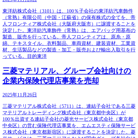
東洋紡株式会社（3101）は、100％子会社の東洋紡汽車飾件
（常熟）有限公司（中国・江蘇省）の保有株式の全てを、帝
人フロンティア株式会社（大阪府大阪市）に譲渡することを
決定した。東洋紡汽車飾件（常熟）は、エアバッグ用基布の
製造、販売を行っている。帝人フロンティアは、原糸・原
綿、テキスタイル、衣料製品、車両資材、建装資材、工業資
材、生活製品などの製造・加工・販売および輸出入取引を行
っている。目的東洋
三菱マテリアル、グループ会社向けの
企業内保険代理店事業を売却
2025年11月26日
三菱マテリアル株式会社（5711）は、連結子会社である三菱
マテリアルトレーディング株式会社（東京都中央区）が
100％出資する連結子会社の菱光サービス株式会社（東京都
中央区）の営む保険代理店事業を、エムエスティ保険サービ
ス株式会社（東京都新宿区）に譲渡することを決定した。菱