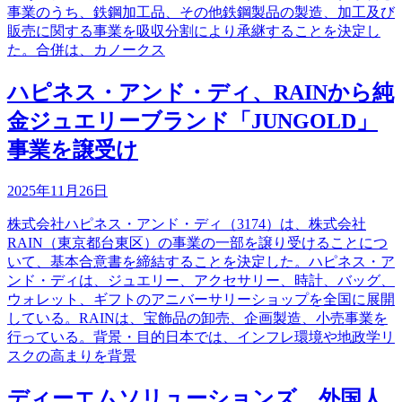
事業のうち、鉄鋼加工品、その他鉄鋼製品の製造、加工及び
販売に関する事業を吸収分割により承継することを決定し
た。合併は、カノークス
ハピネス・アンド・ディ、RAINから純
金ジュエリーブランド「JUNGOLD」
事業を譲受け
2025年11月26日
株式会社ハピネス・アンド・ディ（3174）は、株式会社
RAIN（東京都台東区）の事業の一部を譲り受けることにつ
いて、基本合意書を締結することを決定した。ハピネス・ア
ンド・ディは、ジュエリー、アクセサリー、時計、バッグ、
ウォレット、ギフトのアニバーサリーショップを全国に展開
している。RAINは、宝飾品の卸売、企画製造、小売事業を
行っている。背景・目的日本では、インフレ環境や地政学リ
スクの高まりを背景
ディーエムソリューションズ、外国人