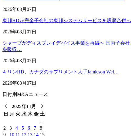
2026年08月07日
東邦HDが完全子会社の東邦システムサービスを吸収合併へ
2026年08月07日
シャープがディスプレイデバイス事業を再編へ 国内子会社
を吸収…
2026年08月07日
キリンHD、カナダのサプリメント大手Jamieson Wel…
2026年08月07日
日付別M&Aニュース
2025年11月
日
月
火
水
木
金
土
1
2
3
4
5
6
7
8
9
10
11
12
13
14
15