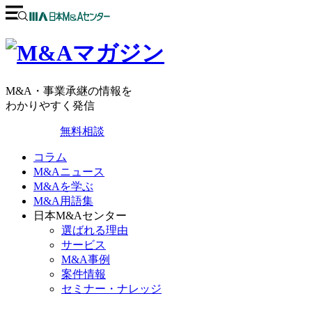
M&A・事業承継の情報を
わかりやすく発信
無料相談
コラム
M&Aニュース
M&Aを学ぶ
M&A用語集
日本M&Aセンター
選ばれる理由
サービス
M&A事例
案件情報
セミナー・ナレッジ