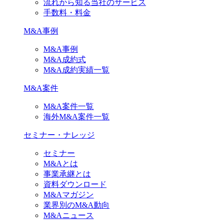
流れから知る当社のサービス
手数料・料金
M&A事例
M&A事例
M&A成約式
M&A成約実績一覧
M&A案件
M&A案件一覧
海外M&A案件一覧
セミナー・ナレッジ
セミナー
M&Aとは
事業承継とは
資料ダウンロード
M&Aマガジン
業界別のM&A動向
M&Aニュース