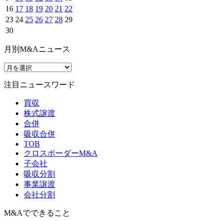
16
17
18
19
20
21
22
23
24
25
26
27
28
29
30
月別M&Aニュース
注目ニュースワード
買収
株式譲渡
合併
吸収合併
TOB
クロスボーダーM&A
子会社
吸収分割
事業譲渡
会社分割
M&Aでできること