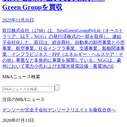
Green Groupを買収
2025年11月26日
双日株式会社（2768）は、NextGreenGroupPtyLtd（オースト
ラリア、以下：NGG）の発行済株式の一部を取得し、連結
子会社化した。双日は、総合商社。自動車の卸売事業と小売
事業、航空事業、社会インフラ事業、交通事業、船舶関連事
業、インフラビジネス・PPP（エネルギー・ヘルスケア・そ
の他）事業など多角的に事業を展開している。NGGは、豪
州において電力小売および太陽光発電設備・蓄電池のE
M&Aニュース検索
注目のM&Aニュース
デンソーが完全子会社デンソークリエイトを吸収合併へ
2026年07月13日