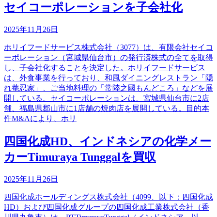
セイコーポレーションを子会社化
2025年11月26日
ホリイフードサービス株式会社（3077）は、有限会社セイコ
ーポレーション（宮城県仙台市）の発行済株式の全てを取得
し、子会社化することを決定した。ホリイフードサービス
は、外食事業を行っており、和風ダイニングレストラン「隠
れ菴忍家」、ご当地料理の「常陸之國もんどころ」などを展
開している。セイコーポレーションは、宮城県仙台市に2店
舗、福島県郡山市に1店舗の焼肉店を展開している。目的本
件M&Aにより、ホリ
四国化成HD、インドネシアの化学メー
カーTimuraya Tunggalを買収
2025年11月26日
四国化成ホールディングス株式会社（4099、以下：四国化成
HD）および四国化成グループの四国化成工業株式会社（香