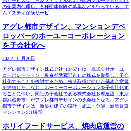
光サービスは、三菱マテリアルおよび国内グループ各社向け
の企業内代理店。各種団体保険の募集などを行っている。エ
ムエスティ保険サービ
アグレ都市デザイン、マンションデベ
ロッパーのホーユーコーポレーション
を子会社化へ
2025年11月26日
アグレ都市デザイン株式会社（3467）は、株式会社ホーユー
コーポレーション（東京都武蔵野市）の株式を取得し、子会
社化することを検討するため、株式取得に向けた基本合意書
を締結した。なお、ホーユーコーポレーションを子会社化す
ることに伴い、同社の子会社である株式会社多摩建設（東京
都武蔵野市）がアグレ都市デザインの孫会社となる。アグレ
都市デザインは、新築戸建ての設計・施工・分譲、新築賃貸
マンションの1棟売
ホリイフードサービス、焼肉店運営の