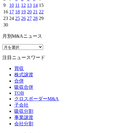
9
10
11
12
13
14
15
16
17
18
19
20
21
22
23
24
25
26
27
28
29
30
月別M&Aニュース
注目ニュースワード
買収
株式譲渡
合併
吸収合併
TOB
クロスボーダーM&A
子会社
吸収分割
事業譲渡
会社分割