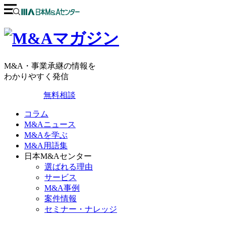
M&A・事業承継の情報を
わかりやすく発信
無料相談
コラム
M&Aニュース
M&Aを学ぶ
M&A用語集
日本M&Aセンター
選ばれる理由
サービス
M&A事例
案件情報
セミナー・ナレッジ