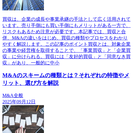
買収は、企業の成長や事業承継の手法として広く活用されて
います。売り手側にも買い手側にもメリットがある一方で、
リスクもあるため注意が必要です。本記事では、買収と合
併、M&Aの違いをはじめ、買収の種類やプロセスをわかり
やすく解説します。この記事のポイント買収とは、対象企業
の事業や経営権を取得することで、「事業買収」と「企業買
収」に分けられる。買収には「友好的買収」と「同意なき買
収」があり、一般的に中小
M&Aのスキームの種類とは？それぞれの特徴やメ
リット、選び方を解説
M&A全般
2025年09月12日