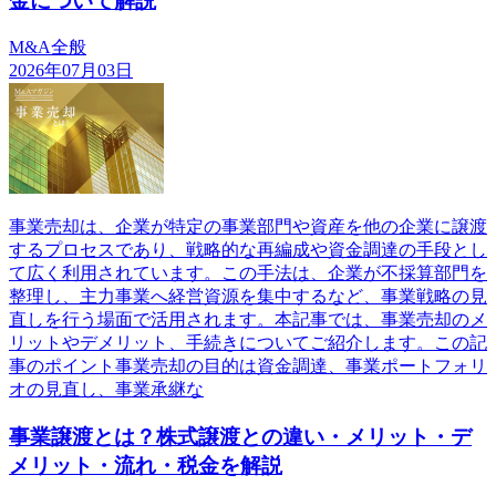
金について解説
M&A全般
2026年07月03日
事業売却は、企業が特定の事業部門や資産を他の企業に譲渡
するプロセスであり、戦略的な再編成や資金調達の手段とし
て広く利用されています。この手法は、企業が不採算部門を
整理し、主力事業へ経営資源を集中するなど、事業戦略の見
直しを行う場面で活用されます。本記事では、事業売却のメ
リットやデメリット、手続きについてご紹介します。この記
事のポイント事業売却の目的は資金調達、事業ポートフォリ
オの見直し、事業承継な
事業譲渡とは？株式譲渡との違い・メリット・デ
メリット・流れ・税金を解説