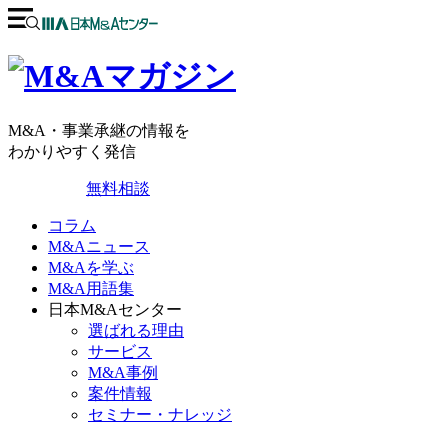
M&A・事業承継の情報を
わかりやすく発信
無料相談
コラム
M&Aニュース
M&Aを学ぶ
M&A用語集
日本M&Aセンター
選ばれる理由
サービス
M&A事例
案件情報
セミナー・ナレッジ