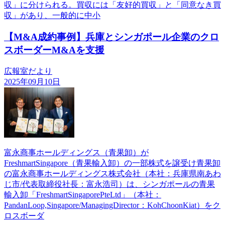
収」に分けられる。買収には「友好的買収」と「同意なき買
収」があり、一般的に中小
【M&A成約事例】兵庫とシンガポール企業のクロ
スボーダーM&Aを支援
広報室だより
2025年09月10日
富永商事ホールディングス（青果卸）が
FreshmartSingapore（青果輸入卸）の一部株式を譲受け青果卸
の富永商事ホールディングス株式会社（本社：兵庫県南あわ
じ市/代表取締役社長：富永浩司）は、シンガポールの青果
輸入卸「FreshmartSingaporePteLtd」（本社：
PandanLoop,Singapore/ManagingDirector：KohChoonKiat）をク
ロスボーダ