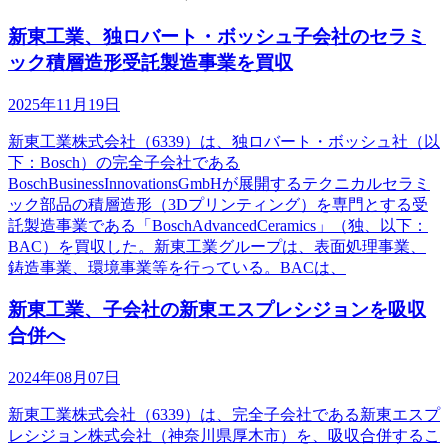
新東工業、独ロバート・ボッシュ子会社のセラミ
ック積層造形受託製造事業を買収
2025年11月19日
新東工業株式会社（6339）は、独ロバート・ボッシュ社（以
下：Bosch）の完全子会社である
BoschBusinessInnovationsGmbHが展開するテクニカルセラミ
ック部品の積層造形（3Dプリンティング）を専門とする受
託製造事業である「BoschAdvancedCeramics」（独、以下：
BAC）を買収した。新東工業グループは、表面処理事業、
鋳造事業、環境事業等を行っている。BACは、
新東工業、子会社の新東エスプレシジョンを吸収
合併へ
2024年08月07日
新東工業株式会社（6339）は、完全子会社である新東エスプ
レシジョン株式会社（神奈川県厚木市）を、吸収合併するこ