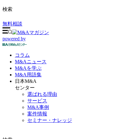
検索
無料相談
powered by
コラム
M&A
ニュース
M&Aを
学ぶ
M&A
用語集
日本M&A
センター
選ばれる理由
サービス
M&A事例
案件情報
セミナー・ナレッジ