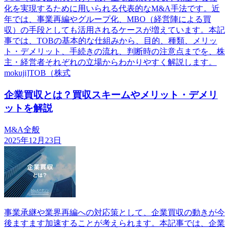
化を実現するために用いられる代表的なM&A手法です。近
年では、事業再編やグループ化、MBO（経営陣による買
収）の手段としても活用されるケースが増えています。本記
事では、TOBの基本的な仕組みから、目的、種類、メリッ
ト・デメリット、手続きの流れ、判断時の注意点までを、株
主・経営者それぞれの立場からわかりやすく解説します。
mokuji]TOB（株式
企業買収とは？買収スキームやメリット・デメリ
ットを解説
M&A全般
2025年12月23日
事業承継や業界再編への対応策として、企業買収の動きが今
後ますます加速することが考えられます。本記事では、企業