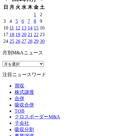
日
月
火
水
木
金
土
1
2
3
4
5
6
7
8
9
10
11
12
13
14
15
16
17
18
19
20
21
22
23
24
25
26
27
28
29
30
月別M&Aニュース
注目ニュースワード
買収
株式譲渡
合併
吸収合併
TOB
クロスボーダーM&A
子会社
吸収分割
事業譲渡