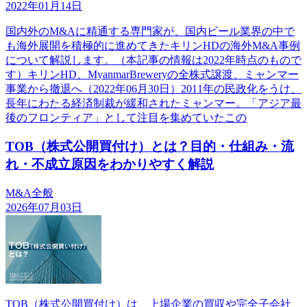
2022年01月14日
国内外のM&Aに精通する専門家が、国内ビール業界の中で
も海外展開を積極的に進めてきたキリンHDの海外M&A事例
について解説します。（本記事の情報は2022年時点のもので
す）キリンHD、MyanmarBreweryの全株式譲渡、ミャンマー
事業から撤退へ（2022年06月30日）2011年の民政化をうけ、
長年にわたる経済制裁が緩和されたミャンマー。「アジア最
後のフロンティア」として注目を集めていたこの
TOB（株式公開買付け）とは？目的・仕組み・流
れ・不成立原因をわかりやすく解説
M&A全般
2026年07月03日
TOB（株式公開買付け）は、上場企業の買収や完全子会社