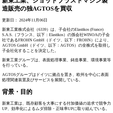
新東工業、ショットブラストマシン製
造販売の独AGTOSを買収
更新日：
2024年11月06日
新東工業株式会社（6339）は、子会社のElastikos (France)
S.A.S.（フランス、以下：Elastikos）の孫会社WINOAの子会
社であるFROHN GmbH（ドイツ、以下：FROHN）により、
AGTOS GmbH（ドイツ、以下：AGTOS）の全株式を取得し
子会社化することを決定した。
新東工業グループは、表面処理事業、鋳造事業、環境事業等
を行っている。
AGTOSグループはドイツに拠点を置き、欧州を中心に表面
処理関連装置及びサービスを展開している。
背景・目的
新東工業は、既存顧客を大事にする付加価値の追求で競争力
UP、効率化によるムダ排除・正味率UPに取り組んでいる。