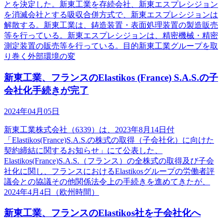
とを決定した。新東工業を存続会社、新東エスプレシジョン
を消滅会社とする吸収合併方式で、新東エスプレシジョンは
解散する。新東工業は、鋳造装置・表面処理装置の製造販売
等を行っている。新東エスプレシジョンは、精密機械・精密
測定装置の販売等を行っている。目的新東工業グループを取
り巻く外部環境の変
新東工業、フランスのElastikos (France) S.A.S.の子
会社化手続きが完了
2024年04月05日
新東工業株式会社（6339）は、2023年8月14日付
「Elastikos(France)S.A.S.の株式の取得（子会社化）に向けた
契約締結に関するお知らせ」にて公表した、
Elastikos(France)S.A.S.（フランス）の全株式の取得及び子会
社化に関し、フランスにおけるElastikosグループの労働者評
議会との協議その他関係法令上の手続きを進めてきたが、
2024年4月4日（欧州時間）
新東工業、フランスのElastikos社を子会社化へ