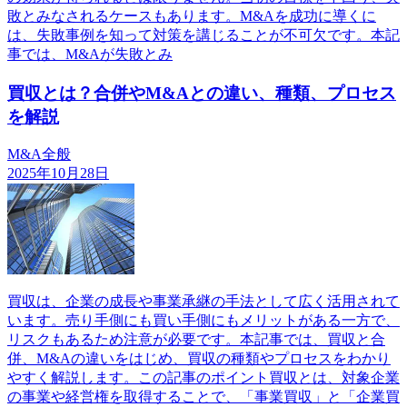
敗とみなされるケースもあります。M&Aを成功に導くに
は、失敗事例を知って対策を講じることが不可欠です。本記
事では、M&Aが失敗とみ
買収とは？合併やM&Aとの違い、種類、プロセス
を解説
M&A全般
2025年10月28日
買収は、企業の成長や事業承継の手法として広く活用されて
います。売り手側にも買い手側にもメリットがある一方で、
リスクもあるため注意が必要です。本記事では、買収と合
併、M&Aの違いをはじめ、買収の種類やプロセスをわかり
やすく解説します。この記事のポイント買収とは、対象企業
の事業や経営権を取得することで、「事業買収」と「企業買