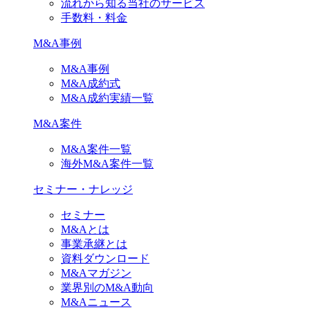
流れから知る当社のサービス
手数料・料金
M&A事例
M&A事例
M&A成約式
M&A成約実績一覧
M&A案件
M&A案件一覧
海外M&A案件一覧
セミナー・ナレッジ
セミナー
M&Aとは
事業承継とは
資料ダウンロード
M&Aマガジン
業界別のM&A動向
M&Aニュース