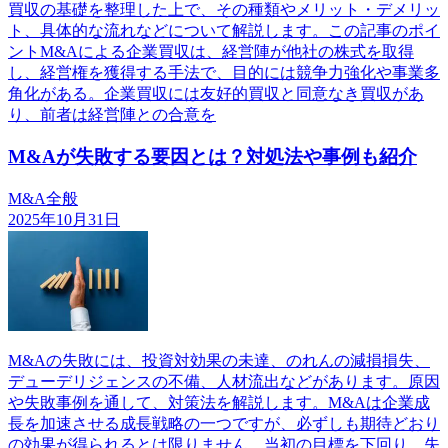
買収の基礎を整理した上で、その種類やメリット・デメリッ
ト、具体的な流れなどについて解説します。この記事のポイ
ントM&Aによる企業買収は、経営陣が他社の株式を取得
し、経営権を獲得する手法で、目的には競争力強化や事業多
角化がある。企業買収には友好的買収と同意なき買収があ
り、前者は経営陣との合意を
M&Aが失敗する要因とは？対処法や事例も紹介
M&A全般
2025年10月31日
M&Aの失敗には、投資対効果の未達、のれんの減損損失、
デューデリジェンスの不備、人材流出などがあります。原因
や失敗事例を通して、対策法を解説します。M&Aは企業成
長を加速させる成長戦略の一つですが、必ずしも期待どおり
の効果が得られるとは限りません。当初の目標を下回り、失