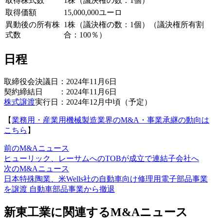
取得株式数
1株（議決権の数：1個）
取得価額
15,000,000ユーロ
異動後の所有株
1株（議決権の数：1個）（議決権所有割
式数
合：100％）
日程
取締役会決議日：2024年11月6日
契約締結日 ：2024年11月6日
株式譲渡
実行日：2024年12月中頃（予定）
【
業務用・産業用機械製造業界のM&A・事業承継の動向は
こちら
】
前のM&Aニュース
ヒューリック、レーサムへのTOBが成立で連結子会社へ
次のM&Aニュース
日本特殊陶業、米Wells社の自動車向け修理用電子部品事業
を譲渡 自動車部品事業から撤退
新東工業に関連するM&Aニュース