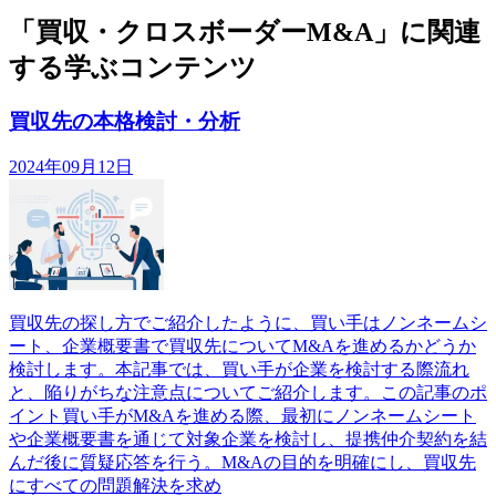
「買収・クロスボーダーM&A」に関連
する学ぶコンテンツ
買収先の本格検討・分析
2024年09月12日
買収先の探し方でご紹介したように、買い手はノンネームシ
ート、企業概要書で買収先についてM&Aを進めるかどうか
検討します。本記事では、買い手が企業を検討する際流れ
と、陥りがちな注意点についてご紹介します。この記事のポ
イント買い手がM&Aを進める際、最初にノンネームシート
や企業概要書を通じて対象企業を検討し、提携仲介契約を結
んだ後に質疑応答を行う。M&Aの目的を明確にし、買収先
にすべての問題解決を求め