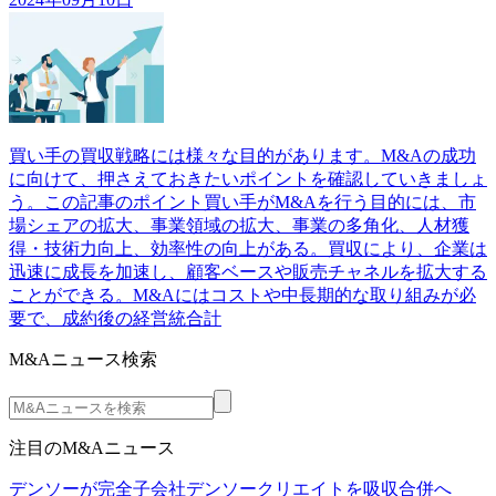
買い手の買収戦略には様々な目的があります。M&Aの成功
に向けて、押さえておきたいポイントを確認していきましょ
う。この記事のポイント買い手がM&Aを行う目的には、市
場シェアの拡大、事業領域の拡大、事業の多角化、人材獲
得・技術力向上、効率性の向上がある。買収により、企業は
迅速に成長を加速し、顧客ベースや販売チャネルを拡大する
ことができる。M&Aにはコストや中長期的な取り組みが必
要で、成約後の経営統合計
M&Aニュース検索
注目のM&Aニュース
デンソーが完全子会社デンソークリエイトを吸収合併へ