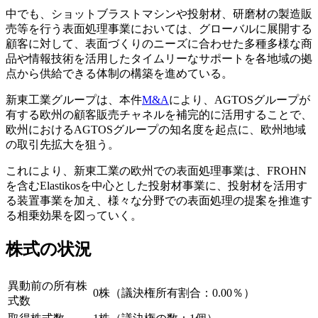
中でも、ショットブラストマシンや投射材、研磨材の製造販
売等を行う表面処理事業においては、グローバルに展開する
顧客に対して、表面づくりのニーズに合わせた多種多様な商
品や情報技術を活用したタイムリーなサポートを各地域の拠
点から供給できる体制の構築を進めている。
新東工業グループは、本件
M&A
により、AGTOSグループが
有する欧州の顧客販売チャネルを補完的に活用することで、
欧州におけるAGTOSグループの知名度を起点に、欧州地域
の取引先拡大を狙う。
これにより、新東工業の欧州での表面処理事業は、FROHN
を含むElastikosを中心とした投射材事業に、投射材を活用す
る装置事業を加え、様々な分野での表面処理の提案を推進す
る相乗効果を図っていく。
株式の状況
異動前の所有株
0株（議決権所有割合：0.00％）
式数