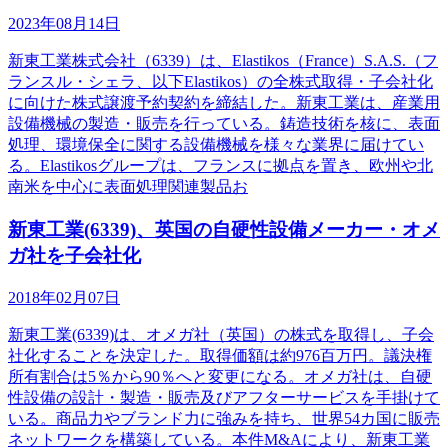
2023年08月14日
新東工業株式会社（6339）は、Elastikos（France）S.A.S.（フ
ランスル・シェラ、以下Elastikos）の全株式取得・子会社化
に向けた株式譲渡予約契約を締結した。新東工業は、産業用
設備機械の製造・販売を行っている。鋳造技術を核に、表面
処理、環境保全に関する設備機械を様々な業界に届けてい
る。Elastikosグループは、フランスに拠点を置き、欧州や北
南米を中心に表面処理関連製品お
新東工業(6339)、英国の自硬性設備メーカー・オメ
ガ社を子会社化
2018年02月07日
新東工業(6339)は、オメガ社（英国）の株式を取得し、子会
社化することを決定した。取得価額は約976百万円。議決権
所有割合は5％から90％へと変更になる。オメガ社は、自硬
性設備の設計・製造・販売及びアフターサービスを手掛けて
いる。商品力やブランド力に強みを持ち、世界54カ国に販売
ネットワークを構築している。本件M&Aにより、新東工業