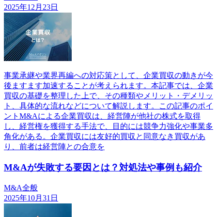
2025年12月23日
事業承継や業界再編への対応策として、企業買収の動きが今
後ますます加速することが考えられます。本記事では、企業
買収の基礎を整理した上で、その種類やメリット・デメリッ
ト、具体的な流れなどについて解説します。この記事のポイ
ントM&Aによる企業買収は、経営陣が他社の株式を取得
し、経営権を獲得する手法で、目的には競争力強化や事業多
角化がある。企業買収には友好的買収と同意なき買収があ
り、前者は経営陣との合意を
M&Aが失敗する要因とは？対処法や事例も紹介
M&A全般
2025年10月31日