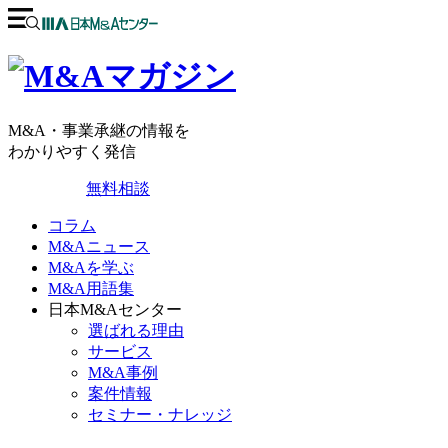
M&A・事業承継の情報を
わかりやすく発信
無料相談
コラム
M&Aニュース
M&Aを学ぶ
M&A用語集
日本M&Aセンター
選ばれる理由
サービス
M&A事例
案件情報
セミナー・ナレッジ