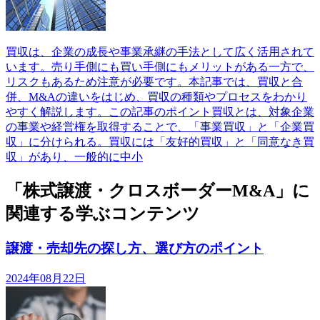
買収は、企業の成長や事業承継の手法として広く活用されて
います。売り手側にも買い手側にもメリットがある一方で、
リスクもあるため注意が必要です。本記事では、買収と合
併、M&Aの違いをはじめ、買収の種類やプロセスをわかり
やすく解説します。この記事のポイント買収とは、対象企業
の事業や経営権を取得することで、「事業買収」と「企業買
収」に分けられる。買収には「友好的買収」と「同意なき買
収」があり、一般的に中小
「株式譲渡・クロスボーダーM&A」に
関連する学ぶコンテンツ
譲渡・売却先の探し方、選び方のポイント
2024年08月22日