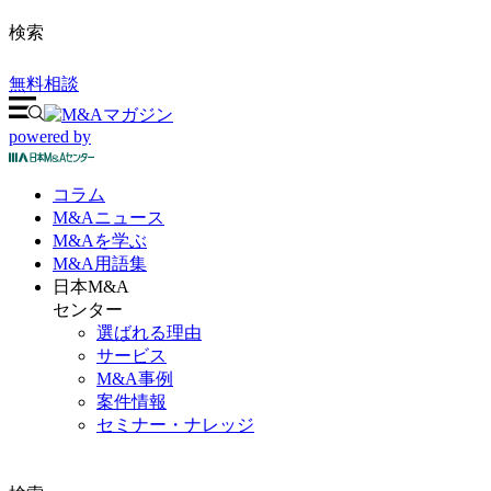
検索
無料相談
powered by
コラム
M&A
ニュース
M&Aを
学ぶ
M&A
用語集
日本M&A
センター
選ばれる理由
サービス
M&A事例
案件情報
セミナー・ナレッジ