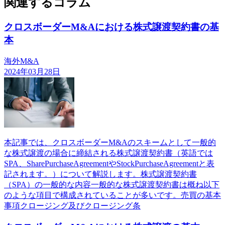
関連するコラム
クロスボーダーM&Aにおける株式譲渡契約書の基
本
海外M&A
2024年03月28日
本記事では、クロスボーダーM&Aのスキームとして一般的
な株式譲渡の場合に締結される株式譲渡契約書（英語では
SPA、SharePurchaseAgreementやStockPurchaseAgreementと表
記されます。）について解説します。株式譲渡契約書
（SPA）の一般的な内容一般的な株式譲渡契約書は概ね以下
のような項目で構成されていることが多いです。売買の基本
事項クロージング及びクロージング条