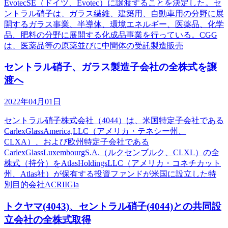
EvotecSE（ドイツ、Evotec）に譲渡することを決定した。セ
ントラル硝子は、ガラス繊維、建築用、自動車用の分野に展
開するガラス事業、半導体、環境エネルギー、医薬品、化学
品、肥料の分野に展開する化成品事業を行っている。CGG
は、医薬品等の原薬並びに中間体の受託製造販売
セントラル硝子、ガラス製造子会社の全株式を譲
渡へ
2022年04月01日
セントラル硝子株式会社（4044）は、米国特定子会社である
CarlexGlassAmerica,LLC（アメリカ・テネシー州、
CLXA）、および欧州特定子会社である
CarlexGlassLuxembourgS.A.（ルクセンブルク、CLXL）の全
株式（持分）をAtlasHoldingsLLC（アメリカ・コネチカット
州、Atlas社）が保有する投資ファンドが米国に設立した特
別目的会社ACRIIGla
トクヤマ(4043)、セントラル硝子(4044)との共同設
立会社の全株式取得