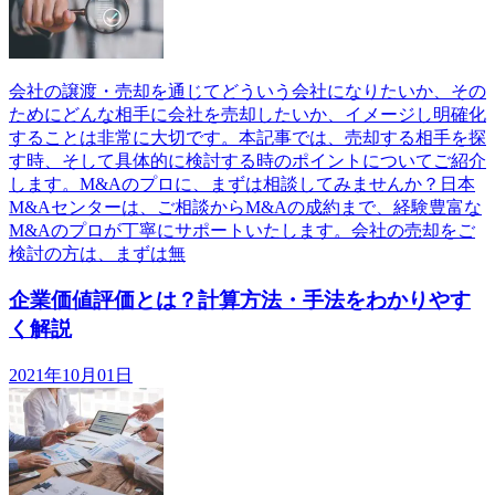
会社の譲渡・売却を通じてどういう会社になりたいか、その
ためにどんな相手に会社を売却したいか、イメージし明確化
することは非常に大切です。本記事では、売却する相手を探
す時、そして具体的に検討する時のポイントについてご紹介
します。M&Aのプロに、まずは相談してみませんか？日本
M&Aセンターは、ご相談からM&Aの成約まで、経験豊富な
M&Aのプロが丁寧にサポートいたします。会社の売却をご
検討の方は、まずは無
企業価値評価とは？計算方法・手法をわかりやす
く解説
2021年10月01日