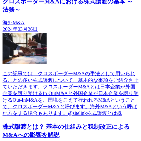
クロスボーダーM&Aにおける株式譲渡の基本 ～
法務～
海外M&A
2024年03月26日
この記事では、クロスボーダーM&Aの手法として用いられ
ることの多い株式譲渡について、基本的な事項をご紹介させ
ていただきます。クロスボーダーM&Aとは日本企業が外国
企業を譲り受けるIn-OutM&Aと外国企業が日本企業を譲り受
けるOut-InM&Aを、国境をこえて行われるM&Aということ
で、クロスボーダーM&Aと呼びます。海外M&Aという呼ば
れ方をする場合もあります。@sitelink株式譲渡とは株
株式譲渡とは？ 基本の仕組みと税制改正による
M&Aへの影響を解説