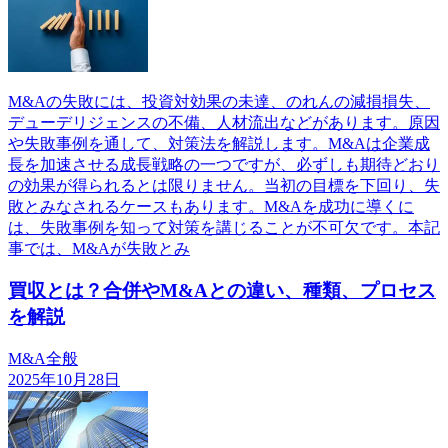
M&Aの失敗には、投資対効果の未達、のれんの減損損失、
デューデリジェンスの不備、人材流出などがあります。原因
や失敗事例を通して、対策法を解説します。M&Aは企業成
長を加速させる成長戦略の一つですが、必ずしも期待どおり
の効果が得られるとは限りません。当初の目標を下回り、失
敗とみなされるケースもあります。M&Aを成功に導くに
は、失敗事例を知って対策を講じることが不可欠です。本記
事では、M&Aが失敗とみ
買収とは？合併やM&Aとの違い、種類、プロセス
を解説
M&A全般
2025年10月28日