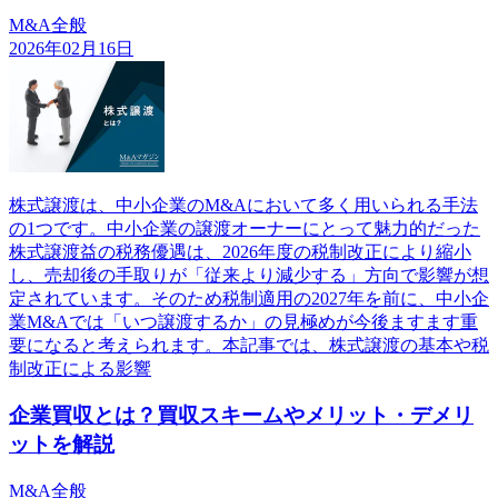
M&A全般
2026年02月16日
株式譲渡は、中小企業のM&Aにおいて多く用いられる手法
の1つです。中小企業の譲渡オーナーにとって魅力的だった
株式譲渡益の税務優遇は、2026年度の税制改正により縮小
し、売却後の手取りが「従来より減少する」方向で影響が想
定されています。そのため税制適用の2027年を前に、中小企
業M&Aでは「いつ譲渡するか」の見極めが今後ますます重
要になると考えられます。本記事では、株式譲渡の基本や税
制改正による影響
企業買収とは？買収スキームやメリット・デメリ
ットを解説
M&A全般