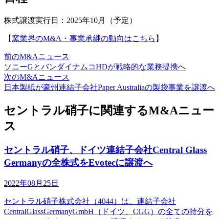
株式譲渡実行日：2025年10月（予定）
【
窯業界のM&A・事業承継の動向はこちら
】
前のM&Aニュース
ソニーGとバンダイナムコHDが戦略的な業務提携へ
次のM&Aニュース
日本製紙が豪州連結子会社Paper Australiaの製袋事業を譲渡へ
セントラル硝子に関連するM&Aニュー
ス
セントラル硝子、ドイツ連結子会社Central Glass
Germanyの全株式をEvotecに譲渡へ
2022年08月25日
セントラル硝子株式会社（4044）は、連結子会社
CentralGlassGermanyGmbH（ドイツ、CGG）の全ての持分を