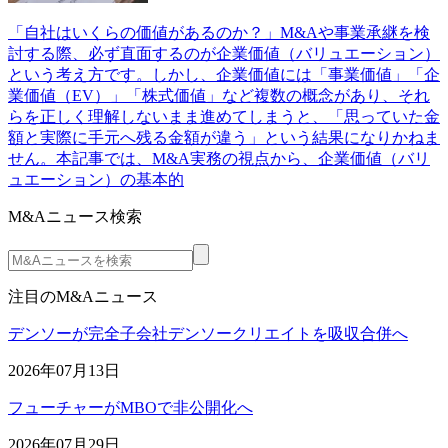
「自社はいくらの価値があるのか？」M&Aや事業承継を検
討する際、必ず直面するのが企業価値（バリュエーション）
という考え方です。しかし、企業価値には「事業価値」「企
業価値（EV）」「株式価値」など複数の概念があり、それ
らを正しく理解しないまま進めてしまうと、「思っていた金
額と実際に手元へ残る金額が違う」という結果になりかねま
せん。本記事では、M&A実務の視点から、企業価値（バリ
ュエーション）の基本的
M&Aニュース検索
注目のM&Aニュース
デンソーが完全子会社デンソークリエイトを吸収合併へ
2026年07月13日
フューチャーがMBOで非公開化へ
2026年07月29日