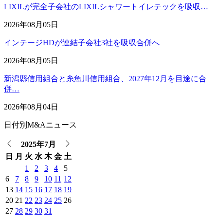
LIXILが完全子会社のLIXILシャワートイレテックを吸収…
2026年08月05日
インテージHDが連結子会社3社を吸収合併へ
2026年08月05日
新潟縣信用組合と糸魚川信用組合、2027年12月を目途に合
併…
2026年08月04日
日付別M&Aニュース
2025年7月
日
月
火
水
木
金
土
1
2
3
4
5
6
7
8
9
10
11
12
13
14
15
16
17
18
19
20
21
22
23
24
25
26
27
28
29
30
31