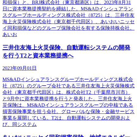
和損保）と、BRJ株式会社（東京都港区）は、2023年8月31
日に資本業務提携契約を締結した。MS&ADインシュアラン
スグループホールディングス株式会社（8725）は、三井住友
海上火災保険株式会社（東京都千代田区）、あいおいニッセ
イ同和損保などのグループ保険会社を有する保険持株会社。
あいお
三井住友海上火災保険、自動運転システムの開発
を行うT2と資本業務提携へ
2023年09月01日
MS&ADインシュアランスグループホールディングス株式会
社（8725）のグループ会社である三井住友海上火災保険株式
会社（東京都千代田区）は、株式会社T2（千葉県市川市）
と9月中に資本業務提携を行うと発表した。三井住友海上火
災保険は、MS&ADインシュアランスグループの中核である
損害保険事業を担う会社。グローバルな保険・金融サービス
事業を展開している。T2は、自動運転システムの開発およ
び、同システム