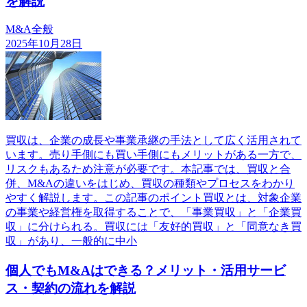
を解説
M&A全般
2025年10月28日
買収は、企業の成長や事業承継の手法として広く活用されて
います。売り手側にも買い手側にもメリットがある一方で、
リスクもあるため注意が必要です。本記事では、買収と合
併、M&Aの違いをはじめ、買収の種類やプロセスをわかり
やすく解説します。この記事のポイント買収とは、対象企業
の事業や経営権を取得することで、「事業買収」と「企業買
収」に分けられる。買収には「友好的買収」と「同意なき買
収」があり、一般的に中小
個人でもM&Aはできる？メリット・活用サービ
ス・契約の流れを解説