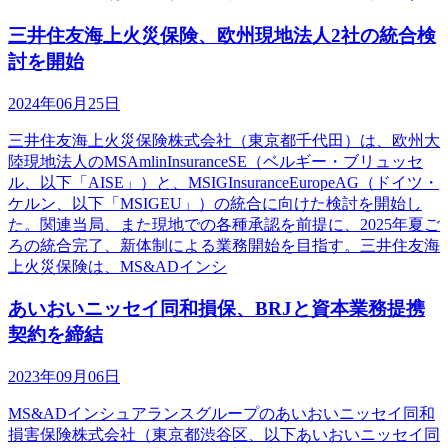
三井住友海上火災保険、欧州現地法人2社の統合検
討を開始
2024年06月25日
三井住友海上火災保険株式会社（東京都千代田）は、欧州大
陸現地法人のMSAmlinInsuranceSE（ベルギー・ブリュッセ
ル、以下「AISE」）と、MSIGInsuranceEuropeAG（ドイツ・
ケルン、以下「MSIGEU」）の統合に向けた検討を開始し
た。関連当局、また現地での各種承認を前提に、2025年夏ご
ろの統合完了、新体制による業務開始を目指す。三井住友海
上火災保険は、MS&ADインシ
あいおいニッセイ同和損保、BRJと資本業務提携
契約を締結
2023年09月06日
MS&ADインシュアランスグループのあいおいニッセイ同和
損害保険株式会社（東京都渋谷区、以下あいおいニッセイ同