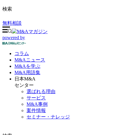
検索
無料相談
powered by
コラム
M&A
ニュース
M&Aを
学ぶ
M&A
用語集
日本M&A
センター
選ばれる理由
サービス
M&A事例
案件情報
セミナー・ナレッジ