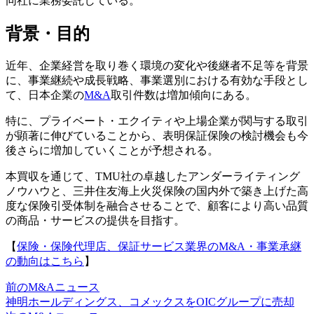
同社に業務委託している。
背景・目的
近年、企業経営を取り巻く環境の変化や後継者不足等を背景
に、事業継続や成長戦略、事業選別における有効な手段とし
て、日本企業の
M&A
取引件数は増加傾向にある。
特に、プライベート・エクイティや上場企業が関与する取引
が顕著に伸びていることから、表明保証保険の検討機会も今
後さらに増加していくことが予想される。
本買収を通じて、TMU社の卓越したアンダーライティング
ノウハウと、三井住友海上火災保険の国内外で築き上げた高
度な保険引受体制を融合させることで、顧客により高い品質
の商品・サービスの提供を目指す。
【
保険・保険代理店、保証サービス業界のM&A・事業承継
の動向はこちら
】
前のM&Aニュース
神明ホールディングス、コメックスをOICグループに売却