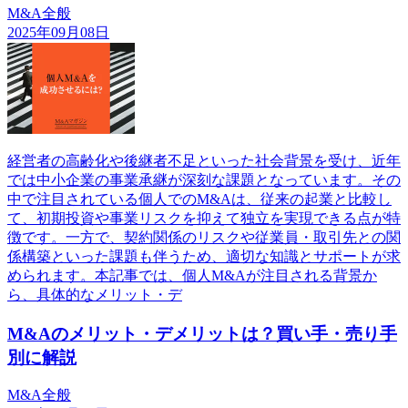
M&A全般
2025年09月08日
経営者の高齢化や後継者不足といった社会背景を受け、近年
では中小企業の事業承継が深刻な課題となっています。その
中で注目されている個人でのM&Aは、従来の起業と比較し
て、初期投資や事業リスクを抑えて独立を実現できる点が特
徴です。一方で、契約関係のリスクや従業員・取引先との関
係構築といった課題も伴うため、適切な知識とサポートが求
められます。本記事では、個人M&Aが注目される背景か
ら、具体的なメリット・デ
M&Aのメリット・デメリットは？買い手・売り手
別に解説
M&A全般