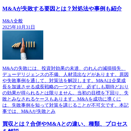
M&Aが失敗する要因とは？対処法や事例も紹介
M&A全般
2025年10月31日
M&Aの失敗には、投資対効果の未達、のれんの減損損失、
デューデリジェンスの不備、人材流出などがあります。原因
や失敗事例を通して、対策法を解説します。M&Aは企業成
長を加速させる成長戦略の一つですが、必ずしも期待どおり
の効果が得られるとは限りません。当初の目標を下回り、失
敗とみなされるケースもあります。M&Aを成功に導くに
は、失敗事例を知って対策を講じることが不可欠です。本記
事では、M&Aが失敗とみ
買収とは？合併やM&Aとの違い、種類、プロセス