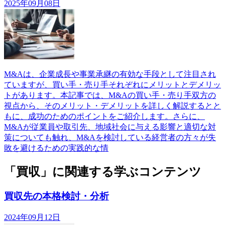
2025年09月08日
M&Aは、企業成長や事業承継の有効な手段として注目され
ていますが、買い手・売り手それぞれにメリットとデメリッ
トがあります。本記事では、M&Aの買い手・売り手双方の
視点から、そのメリット・デメリットを詳しく解説するとと
もに、成功のためのポイントをご紹介します。さらに、
M&Aが従業員や取引先、地域社会に与える影響と適切な対
策についても触れ、M&Aを検討している経営者の方々が失
敗を避けるための実践的な情
「買収」に関連する学ぶコンテンツ
買収先の本格検討・分析
2024年09月12日