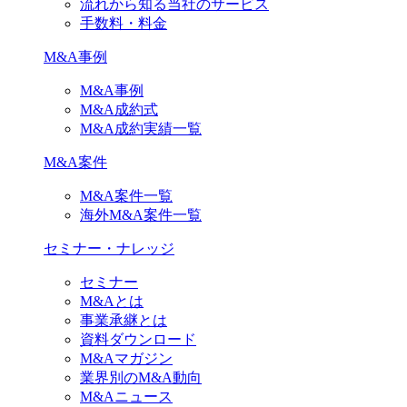
流れから知る当社のサービス
手数料・料金
M&A事例
M&A事例
M&A成約式
M&A成約実績一覧
M&A案件
M&A案件一覧
海外M&A案件一覧
セミナー・ナレッジ
セミナー
M&Aとは
事業承継とは
資料ダウンロード
M&Aマガジン
業界別のM&A動向
M&Aニュース