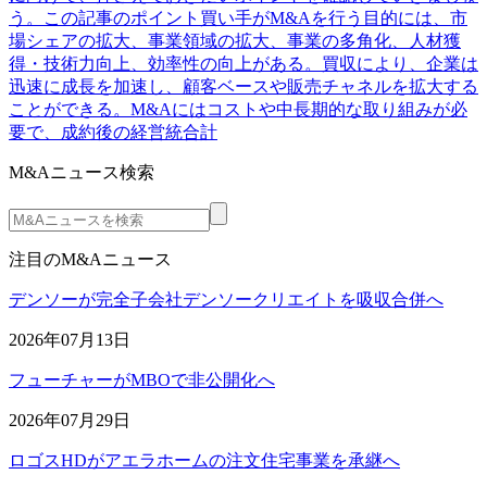
う。この記事のポイント買い手がM&Aを行う目的には、市
場シェアの拡大、事業領域の拡大、事業の多角化、人材獲
得・技術力向上、効率性の向上がある。買収により、企業は
迅速に成長を加速し、顧客ベースや販売チャネルを拡大する
ことができる。M&Aにはコストや中長期的な取り組みが必
要で、成約後の経営統合計
M&Aニュース検索
注目のM&Aニュース
デンソーが完全子会社デンソークリエイトを吸収合併へ
2026年07月13日
フューチャーがMBOで非公開化へ
2026年07月29日
ロゴスHDがアエラホームの注文住宅事業を承継へ