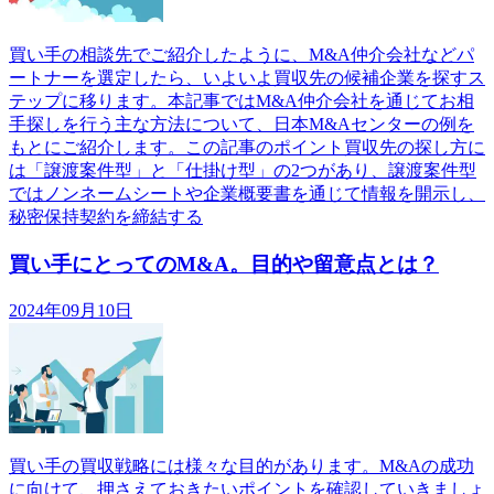
買い手の相談先でご紹介したように、M&A仲介会社などパ
ートナーを選定したら、いよいよ買収先の候補企業を探すス
テップに移ります。本記事ではM&A仲介会社を通じてお相
手探しを行う主な方法について、日本M&Aセンターの例を
もとにご紹介します。この記事のポイント買収先の探し方に
は「譲渡案件型」と「仕掛け型」の2つがあり、譲渡案件型
ではノンネームシートや企業概要書を通じて情報を開示し、
秘密保持契約を締結する
買い手にとってのM&A。目的や留意点とは？
2024年09月10日
買い手の買収戦略には様々な目的があります。M&Aの成功
に向けて、押さえておきたいポイントを確認していきましょ