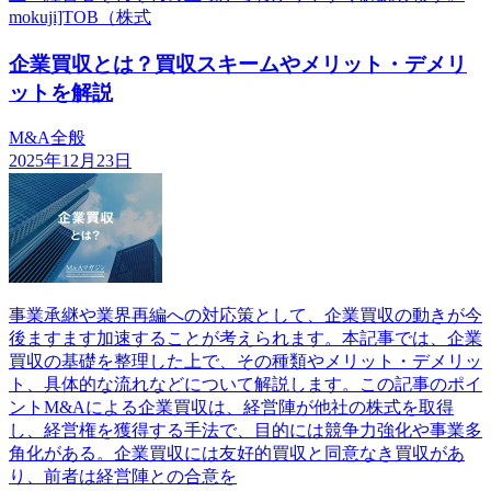
mokuji]TOB（株式
企業買収とは？買収スキームやメリット・デメリ
ットを解説
M&A全般
2025年12月23日
事業承継や業界再編への対応策として、企業買収の動きが今
後ますます加速することが考えられます。本記事では、企業
買収の基礎を整理した上で、その種類やメリット・デメリッ
ト、具体的な流れなどについて解説します。この記事のポイ
ントM&Aによる企業買収は、経営陣が他社の株式を取得
し、経営権を獲得する手法で、目的には競争力強化や事業多
角化がある。企業買収には友好的買収と同意なき買収があ
り、前者は経営陣との合意を