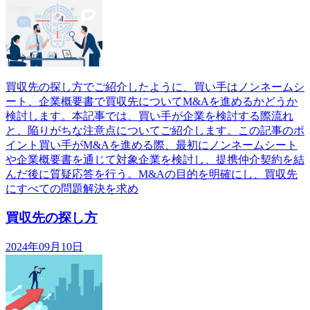
買収先の探し方でご紹介したように、買い手はノンネームシ
ート、企業概要書で買収先についてM&Aを進めるかどうか
検討します。本記事では、買い手が企業を検討する際流れ
と、陥りがちな注意点についてご紹介します。この記事のポ
イント買い手がM&Aを進める際、最初にノンネームシート
や企業概要書を通じて対象企業を検討し、提携仲介契約を結
んだ後に質疑応答を行う。M&Aの目的を明確にし、買収先
にすべての問題解決を求め
買収先の探し方
2024年09月10日