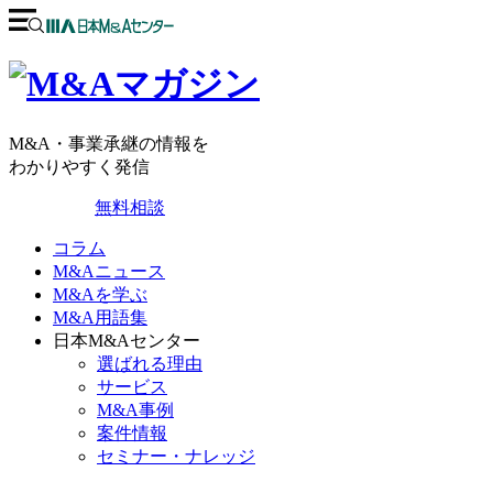
M&A・事業承継の情報を
わかりやすく発信
無料相談
コラム
M&Aニュース
M&Aを学ぶ
M&A用語集
日本M&Aセンター
選ばれる理由
サービス
M&A事例
案件情報
セミナー・ナレッジ