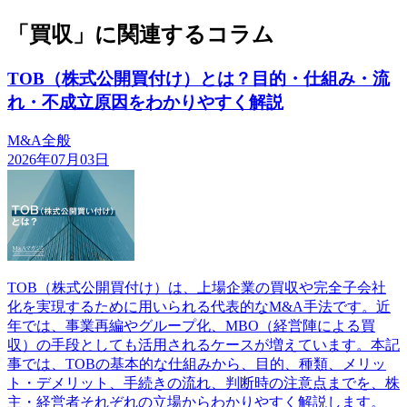
「買収」に関連するコラム
TOB（株式公開買付け）とは？目的・仕組み・流
れ・不成立原因をわかりやすく解説
M&A全般
2026年07月03日
TOB（株式公開買付け）は、上場企業の買収や完全子会社
化を実現するために用いられる代表的なM&A手法です。近
年では、事業再編やグループ化、MBO（経営陣による買
収）の手段としても活用されるケースが増えています。本記
事では、TOBの基本的な仕組みから、目的、種類、メリッ
ト・デメリット、手続きの流れ、判断時の注意点までを、株
主・経営者それぞれの立場からわかりやすく解説します。