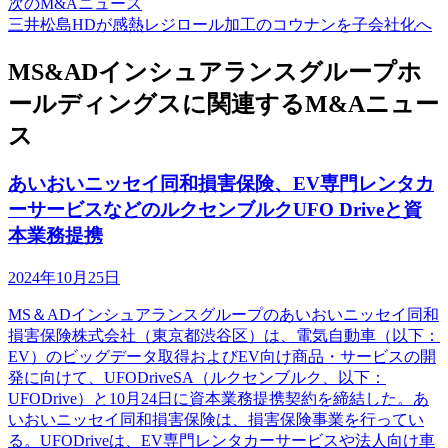
次のM&Aニュース
三井松島HDが感熱レジロール加工のコウナンを子会社化へ
MS&ADインシュアランスグループホ
ールディングスに関連するM&Aニュー
ス
あいおいニッセイ同和損害保険、EV専門レンタカ
ーサービスなどのルクセンブルクUFO Driveと資
本業務提携
2024年10月25日
MS＆ADインシュアランスグループのあいおいニッセイ同和
損害保険株式会社（東京都渋谷区）は、電気自動車（以下：
EV）のビッグデータ取得およびEV向け商品・サービスの開
発に向けて、UFODriveSA（ルクセンブルク、以下：
UFODrive）と10月24日に資本業務提携契約を締結した。あ
いおいニッセイ同和損害保険は、損害保険事業を行ってい
る。UFODriveは、EV専門レンタカーサービスや法人向け車