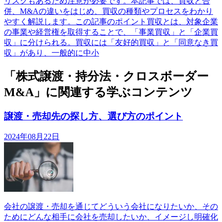
リスクもあるため注意が必要です。本記事では、買収と合
併、M&Aの違いをはじめ、買収の種類やプロセスをわかり
やすく解説します。この記事のポイント買収とは、対象企業
の事業や経営権を取得することで、「事業買収」と「企業買
収」に分けられる。買収には「友好的買収」と「同意なき買
収」があり、一般的に中小
「株式譲渡・持分法・クロスボーダー
M&A」に関連する学ぶコンテンツ
譲渡・売却先の探し方、選び方のポイント
2024年08月22日
会社の譲渡・売却を通じてどういう会社になりたいか、その
ためにどんな相手に会社を売却したいか、イメージし明確化