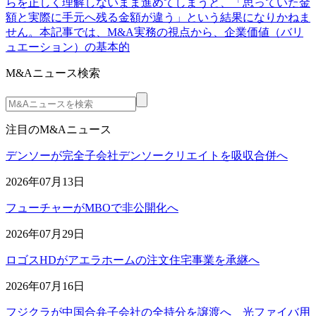
らを正しく理解しないまま進めてしまうと、「思っていた金
額と実際に手元へ残る金額が違う」という結果になりかねま
せん。本記事では、M&A実務の視点から、企業価値（バリ
ュエーション）の基本的
M&Aニュース検索
注目のM&Aニュース
デンソーが完全子会社デンソークリエイトを吸収合併へ
2026年07月13日
フューチャーがMBOで非公開化へ
2026年07月29日
ロゴスHDがアエラホームの注文住宅事業を承継へ
2026年07月16日
フジクラが中国合弁子会社の全持分を譲渡へ 光ファイバ用