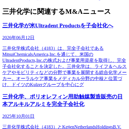
三井化学に関連するM&Aニュース
三井化学が米Ultradent Productsを子会社化へ
2026年06月12日
三井化学株式会社（4183）は、完全子会社である
MitsuiChemicalsAmerica,Inc.を通じて、米国の
UltradentProducts,Inc.の株式および事業用資産を取得し、完全
子会社化することを決定した。三井化学は、ライフ＆ヘルス
ケアやモビリティなどの分野で事業を展開する総合化学メー
カー。オーラルケア事業をメディカル分野の中核と位置づ
け、ドイツのKulzerグループを中心にグ
三井化学、ポリオレフィン用助触媒製造販売の日
本アルキルアルミを完全子会社化
2025年10月01日
三井化学株式会社（4183）とKetjenNetherlandsHoldingsB.V.