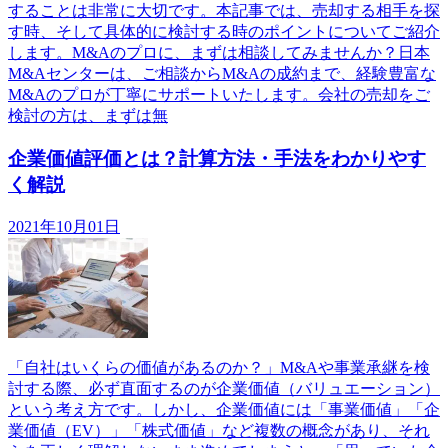
することは非常に大切です。本記事では、売却する相手を探
す時、そして具体的に検討する時のポイントについてご紹介
します。M&Aのプロに、まずは相談してみませんか？日本
M&Aセンターは、ご相談からM&Aの成約まで、経験豊富な
M&Aのプロが丁寧にサポートいたします。会社の売却をご
検討の方は、まずは無
企業価値評価とは？計算方法・手法をわかりやす
く解説
2021年10月01日
「自社はいくらの価値があるのか？」M&Aや事業承継を検
討する際、必ず直面するのが企業価値（バリュエーション）
という考え方です。しかし、企業価値には「事業価値」「企
業価値（EV）」「株式価値」など複数の概念があり、それ