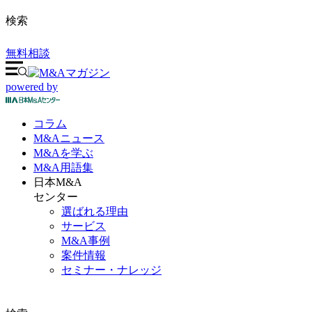
検索
無料相談
powered by
コラム
M&A
ニュース
M&Aを
学ぶ
M&A
用語集
日本M&A
センター
選ばれる理由
サービス
M&A事例
案件情報
セミナー・ナレッジ