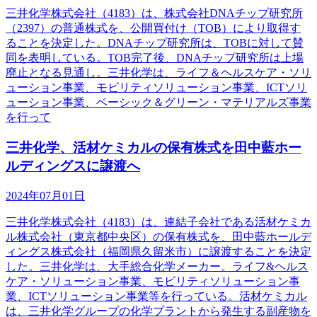
三井化学株式会社（4183）は、株式会社DNAチップ研究所
（2397）の普通株式を、公開買付け（TOB）により取得す
ることを決定した。DNAチップ研究所は、TOBに対して賛
同を表明している。TOB完了後、DNAチップ研究所は上場
廃止となる見通し。三井化学は、ライフ＆ヘルスケア・ソリ
ューション事業、モビリティソリューション事業、ICTソリ
ューション事業、ベーシック＆グリーン・マテリアルズ事業
を行って
三井化学、活材ケミカルの保有株式を田中藍ホー
ルディングスに譲渡へ
2024年07月01日
三井化学株式会社（4183）は、連結子会社である活材ケミカ
ル株式会社（東京都中央区）の保有株式を、田中藍ホールデ
ィングス株式会社（福岡県久留米市）に譲渡することを決定
した。三井化学は、大手総合化学メーカー。ライフ&ヘルス
ケア・ソリューション事業、モビリティソリューション事
業、ICTソリューション事業等を行っている。活材ケミカル
は、三井化学グループの化学プラントから発生する副産物を