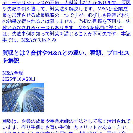
デューデリジェンスの不備、人材流出などがあります。原因
や失敗事例を通して、対策法を解説します。M&Aは企業成
長を加速させる成長戦略の一つですが、必ずしも期待どおり
の効果が得られるとは限りません。当初の目標を下回り、失
敗とみなされるケースもあります。M&Aを成功に導くに
は、失敗事例を知って対策を講じることが不可欠です。本記
事では、M&Aが失敗とみ
買収とは？合併やM&Aとの違い、種類、プロセス
を解説
M&A全般
2025年10月28日
買収は、企業の成長や事業承継の手法として広く活用されて
います。売り手側にも買い手側にもメリットがある一方で、