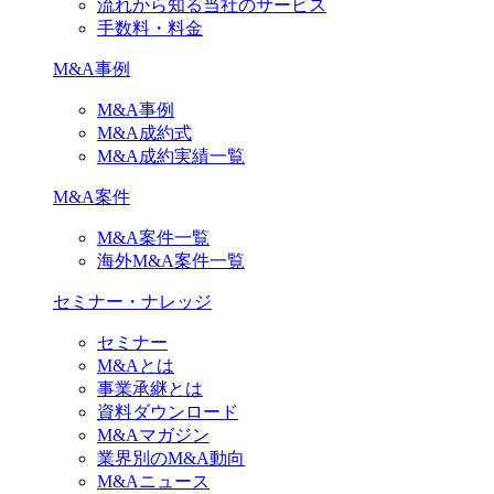
流れから知る当社のサービス
手数料・料金
M&A事例
M&A事例
M&A成約式
M&A成約実績一覧
M&A案件
M&A案件一覧
海外M&A案件一覧
セミナー・ナレッジ
セミナー
M&Aとは
事業承継とは
資料ダウンロード
M&Aマガジン
業界別のM&A動向
M&Aニュース