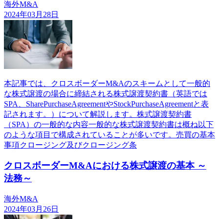
海外M&A
2024年03月28日
本記事では、クロスボーダーM&Aのスキームとして一般的
な株式譲渡の場合に締結される株式譲渡契約書（英語では
SPA、SharePurchaseAgreementやStockPurchaseAgreementと表
記されます。）について解説します。株式譲渡契約書
（SPA）の一般的な内容一般的な株式譲渡契約書は概ね以下
のような項目で構成されていることが多いです。売買の基本
事項クロージング及びクロージング条
クロスボーダーM&Aにおける株式譲渡の基本 ～
法務～
海外M&A
2024年03月26日