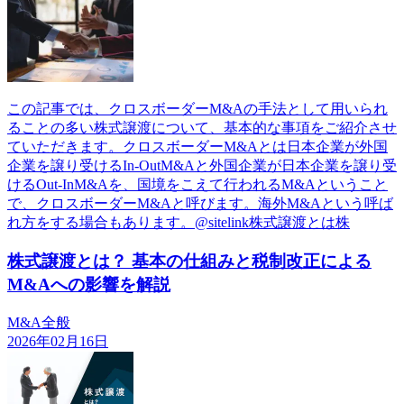
この記事では、クロスボーダーM&Aの手法として用いられ
ることの多い株式譲渡について、基本的な事項をご紹介させ
ていただきます。クロスボーダーM&Aとは日本企業が外国
企業を譲り受けるIn-OutM&Aと外国企業が日本企業を譲り受
けるOut-InM&Aを、国境をこえて行われるM&Aということ
で、クロスボーダーM&Aと呼びます。海外M&Aという呼ば
れ方をする場合もあります。@sitelink株式譲渡とは株
株式譲渡とは？ 基本の仕組みと税制改正による
M&Aへの影響を解説
M&A全般
2026年02月16日