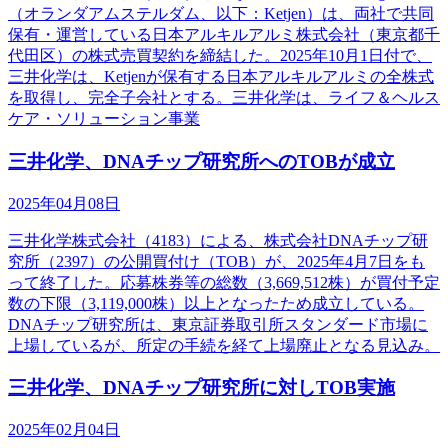
（オランダアムステルダム、以下：Ketjen）は、両社で共同
保有・運営している日本アルキルアルミ株式会社（東京都千
代田区）の株式売買契約を締結した。2025年10月1日付で、
三井化学は、Ketjenが保有する日本アルキルアルミの全株式
を取得し、完全子会社とする。三井化学は、ライフ＆ヘルス
ケア・ソリューション事業
三井化学、DNAチップ研究所へのTOBが成立
2025年04月08日
三井化学株式会社（4183）による、株式会社DNAチップ研
究所（2397）の公開買付け（TOB）が、2025年4月7日をも
って終了した。応募株券等の総数（3,669,512株）が買付予定
数の下限（3,119,000株）以上となったため成立している。
DNAチップ研究所は、東京証券取引所スタンダード市場に
上場しているが、所定の手続を経て上場廃止となる見込み。
三井化学、DNAチップ研究所に対しTOB実施
2025年02月04日