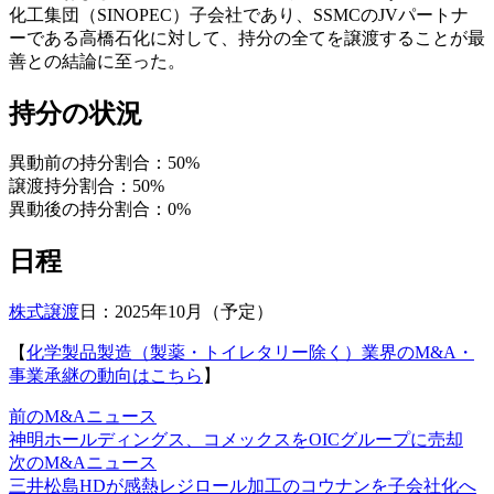
化工集団（SINOPEC）子会社であり、SSMCのJVパートナ
ーである高橋石化に対して、持分の全てを譲渡することが最
善との結論に至った。
持分の状況
異動前の持分割合：50%
譲渡持分割合：50%
異動後の持分割合：0%
日程
株式譲渡
日：2025年10月（予定）
【
化学製品製造（製薬・トイレタリー除く）業界のM&A・
事業承継の動向はこちら
】
前のM&Aニュース
神明ホールディングス、コメックスをOICグループに売却
次のM&Aニュース
三井松島HDが感熱レジロール加工のコウナンを子会社化へ