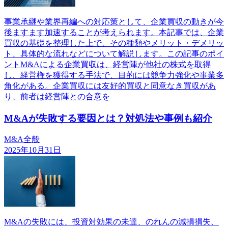
事業承継や業界再編への対応策として、企業買収の動きが今
後ますます加速することが考えられます。本記事では、企業
買収の基礎を整理した上で、その種類やメリット・デメリッ
ト、具体的な流れなどについて解説します。この記事のポイ
ントM&Aによる企業買収は、経営陣が他社の株式を取得
し、経営権を獲得する手法で、目的には競争力強化や事業多
角化がある。企業買収には友好的買収と同意なき買収があ
り、前者は経営陣との合意を
M&Aが失敗する要因とは？対処法や事例も紹介
M&A全般
2025年10月31日
M&Aの失敗には、投資対効果の未達、のれんの減損損失、