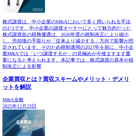
株式譲渡は、中小企業のM&Aにおいて多く用いられる手法
の1つです。中小企業の譲渡オーナーにとって魅力的だった
株式譲渡益の税務優遇は、2026年度の税制改正により縮小
し、売却後の手取りが「従来より減少する」方向で影響が想
定されています。そのため税制適用の2027年を前に、中小企
業M&Aでは「いつ譲渡するか」の見極めが今後ますます重
要になると考えられます。本記事では、株式譲渡の基本や税
制改正による影響
企業買収とは？買収スキームやメリット・デメリ
ットを解説
M&A全般
2025年12月23日