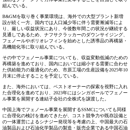
組んでいる。
B&GMを取り巻く事業環境は、海外での大型プラント新増
設が続く一方、国内では人口減少等に伴う需要漸減等によ
り、厳しい収益状況にあり、今後数年間この状況が継続する
見通しであるため、ナフサクラッカーのダウンサイジング、
フェノールやポリオレフィンを始めとした誘導品の再構築・
高機能化等に取り組んでいる。
その中でフェノール事業についても、収益変動低減のための
再構築を進めており、国内においては縮小する需要に合わせ
た供給能力の最適化のため、市原工場の生産設備を2025年10
月末に停止することを予定している。
また、海外においては、ベストオーナーの探索を視野に入れ
た合理化を進めており、2023年にはシンガポールでフェノー
ル事業を展開する連結子会社の全株式を譲渡した。
中国上海でフェノール事業を展開するSSMCについても同様
に合理化の検討を進めてきたが、コスト競争力や既存設備と
の一体運営によるシナジー発現等を考慮の上、中国最大の石
油製品および石油化学製品の製造・販売企業である中国石油