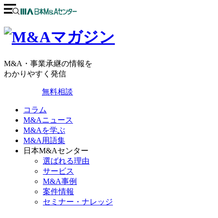
M&A・事業承継の情報を
わかりやすく発信
無料相談
コラム
M&Aニュース
M&Aを学ぶ
M&A用語集
日本M&Aセンター
選ばれる理由
サービス
M&A事例
案件情報
セミナー・ナレッジ