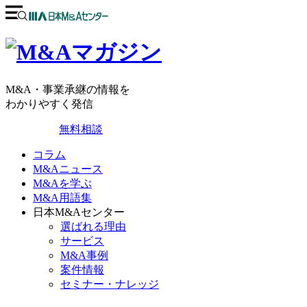
M&A・事業承継の情報を
わかりやすく発信
無料相談
コラム
M&Aニュース
M&Aを学ぶ
M&A用語集
日本M&Aセンター
選ばれる理由
サービス
M&A事例
案件情報
セミナー・ナレッジ