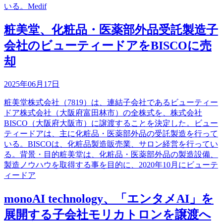
いる。Medif
粧美堂、化粧品・医薬部外品受託製造子
会社のビューティードアをBISCOに売
却
2025年06月17日
粧美堂株式会社（7819）は、連結子会社であるビューティー
ドア株式会社（大阪府富田林市）の全株式を、株式会社
BISCO（大阪府大阪市）に譲渡することを決定した。ビュー
ティードアは、主に化粧品・医薬部外品の受託製造を行って
いる。BISCOは、化粧品製造販売業、サロン経営を行ってい
る。背景・目的粧美堂は、化粧品・医薬部外品の製造設備、
製造ノウハウを取得する事を目的に、2020年10月にビューテ
ィードア
monoAI technology、「エンタメAI」を
展開する子会社モリカトロンを譲渡へ