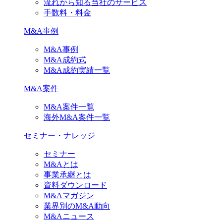
流れから知る当社のサービス
手数料・料金
M&A事例
M&A事例
M&A成約式
M&A成約実績一覧
M&A案件
M&A案件一覧
海外M&A案件一覧
セミナー・ナレッジ
セミナー
M&Aとは
事業承継とは
資料ダウンロード
M&Aマガジン
業界別のM&A動向
M&Aニュース