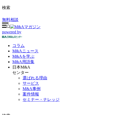
検索
無料相談
powered by
コラム
M&A
ニュース
M&Aを
学ぶ
M&A
用語集
日本M&A
センター
選ばれる理由
サービス
M&A事例
案件情報
セミナー・ナレッジ