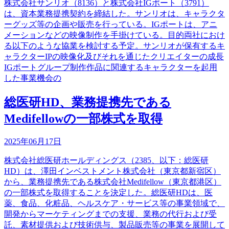
株式会社サンリオ（8136）と株式会社IGポート（3791）
は、資本業務提携契約を締結した。サンリオは、キャラクタ
ーグッズ等の企画や販売を行っている。IGポートは、アニ
メーションなどの映像制作を手掛けている。目的両社におけ
る以下のような協業を検討する予定。サンリオが保有するキ
ャラクターIPの映像化及びそれを通じたクリエイターの成長
IGポートグループ制作作品に関連するキャラクターを起用
した事業機会の
総医研HD、業務提携先である
Medifellowの一部株式を取得
2025年06月17日
株式会社総医研ホールディングス（2385、以下：総医研
HD）は、澤田インベストメント株式会社（東京都新宿区）
から、業務提携先である株式会社Medifellow（東京都港区）
の一部株式を取得することを決定した。総医研HDは、医
薬、食品、化粧品、ヘルスケア・サービス等の事業領域で、
開発からマーケティングまでの支援、業務の代行および受
託、素材提供および技術供与、製品販売等の事業を展開して