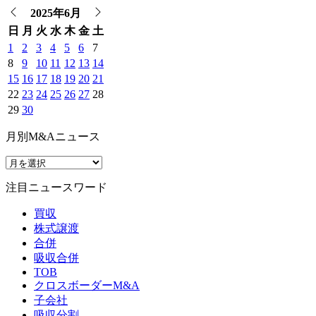
2025年6月
日
月
火
水
木
金
土
1
2
3
4
5
6
7
8
9
10
11
12
13
14
15
16
17
18
19
20
21
22
23
24
25
26
27
28
29
30
月別M&Aニュース
注目ニュースワード
買収
株式譲渡
合併
吸収合併
TOB
クロスボーダーM&A
子会社
吸収分割