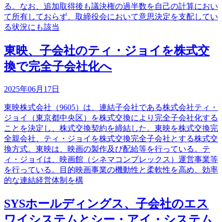
る。なお、追加取得後も議決権の過半数を自己の計算におい
て所有しておらず、取締役会において意思決定を支配してい
る状況にも該当
東映、子会社のティ・ジョイを株式交
換で完全子会社化へ
2025年06月17日
東映株式会社（9605）は、連結子会社である株式会社ティ・
ジョイ（東京都中央区）を株式交換により完全子会社化する
ことを決定し、株式交換契約を締結した。東映を株式交換完
全親会社、ティ・ジョイを株式交換完全子会社とする株式交
換方式。東映は、映画の製作及び配給等を行っている。テ
ィ・ジョイは、映画館（シネマコンプレックス）運営事業等
を行っている。目的映画事業の機動性と柔軟性を高め、効率
的な連結経営体制を構
SYSホールディングス、子会社のエス
ワイシステムとシー・アイ・システム