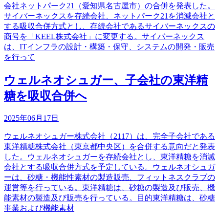
会社ネットパーク21（愛知県名古屋市）の合併を発表した。
サイバーネックスを存続会社、ネットパーク21を消滅会社と
する吸収合併方式とし、存続会社であるサイバーネックスの
商号を「KEEL株式会社」に変更する。サイバーネックス
は、ITインフラの設計・構築・保守、システムの開発・販売
を行って
ウェルネオシュガー、子会社の東洋精
糖を吸収合併へ
2025年06月17日
ウェルネオシュガー株式会社（2117）は、完全子会社である
東洋精糖株式会社（東京都中央区）を合併する意向だと発表
した。ウェルネオシュガーを存続会社とし、東洋精糖を消滅
会社とする吸収合併方式を予定している。ウェルネオシュガ
ーは、砂糖・機能性素材の製造販売、フィットネスクラブの
運営等を行っている。東洋精糖は、砂糖の製造及び販売、機
能素材の製造及び販売を行っている。目的東洋精糖は、砂糖
事業および機能素材