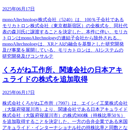
2025年06月17日
monoAItechnology株式会社（5240）は、100％子会社である
モリカトロン株式会社（東京都新宿区）の全株式を、同社代
表の森川氏に譲渡することを決定した。本件に伴い、モリカ
トロンはmonoAItechnologyの連結子会社から除外される。
monoAItechnologyは、XRとAIの融合を基盤とした研究開発
及び事業を展開している。モリカトロンは、AIシステムの
研究開発及びコンサルテ
くろがね工作所、関連会社の日本アキ
ュライドの株式を追加取得
2025年06月17日
株式会社くろがね工作所（7997）は、エイシイ工業株式会社
（大阪府寝屋川市）より、関連会社である日本アキュライド
株式会社（大阪府寝屋川市）の株式900株（持株比率50％）
を追加取得することを決定した。一方の合弁企業である米国
アキュライド・インターナショナル社の持株比率と同数とな