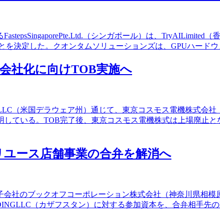
ingaporePte.Ltd.（シンガポール）は、TryAILimited（
ることを決定した。クオンタムソリューションズは、GPUハー
子会社化に向けTOB実施へ
nHoldingsLLC（米国デラウェア州）通じて、東京コスモス電機
している。TOB完了後、東京コスモス電機株式は上場廃止となる
リユース店舗事業の合弁を解消へ
、子会社のブックオフコーポレーション株式会社（神奈川県相
INGLLC（カザフスタン）に対する参加資本を、合弁相手先のK