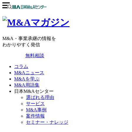
M&A・事業承継の情報を
わかりやすく発信
無料相談
コラム
M&Aニュース
M&Aを学ぶ
M&A用語集
日本M&Aセンター
選ばれる理由
サービス
M&A事例
案件情報
セミナー・ナレッジ