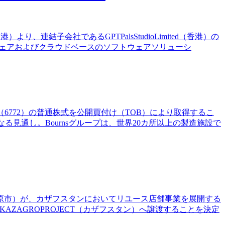
香港）より、連結子会社であるGPTPalsStudioLimited（香港）の
ドウェアおよびクラウドベースのソフトウェアソリューシ
株式会社（6772）の普通株式を公開買付け（TOB）により取得するこ
見通し。Bournsグループは、世界20カ所以上の製造施設で
模原市）が、カザフスタンにおいてリユース店舗事業を展開する
AZAGROPROJECT（カザフスタン）へ譲渡することを決定