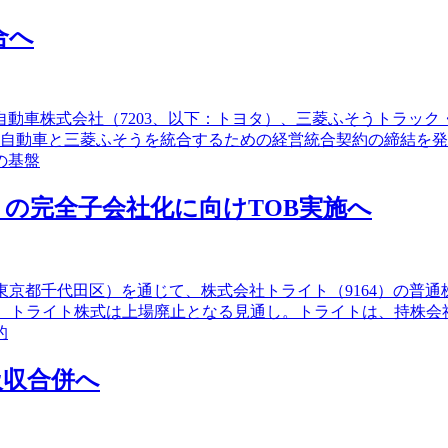
合へ
タ自動車株式会社（7203、以下：トヨタ）、三菱ふそうトラッ
野自動車と三菱ふそうを統合するための経営統合契約の締結を
の基盤
の完全子会社化に向けTOB実施へ
（東京都千代田区）を通じて、株式会社トライト（9164）の普
後、トライト株式は上場廃止となる見通し。トライトは、持株
的
吸収合併へ