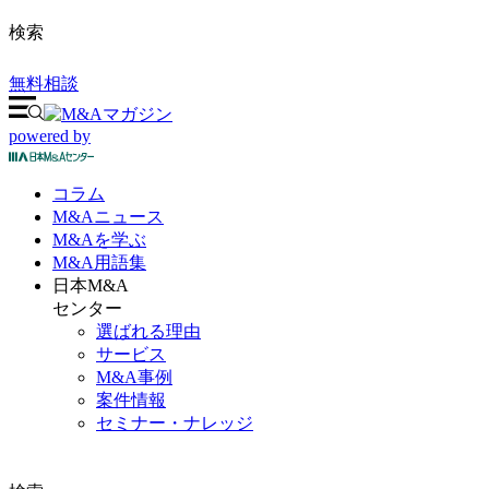
検索
無料相談
powered by
コラム
M&A
ニュース
M&Aを
学ぶ
M&A
用語集
日本M&A
センター
選ばれる理由
サービス
M&A事例
案件情報
セミナー・ナレッジ