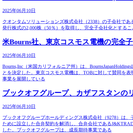
2025年06月10日
クオンタムソリューションズ株式会社（2338）の子会社であるFastepsS
発行株式の2,000株（50％）を取得し、完全子会社化とす
米Bourns社、東京コスモス電機の完全
2025年06月10日
Bourns,Inc（米国カリフォルニア州）は、BournsJapa
とを決定した。東京コスモス電機は、TOBに対して賛同を表明
事業を展開している
ブックオフグループ、カザフスタンの
2025年06月10日
ブックオフグループホールディングス株式会社（9278）は
ために設立した合弁契約を解消し、合弁会社であるJ&KTRAD
した。ブックオフグループは、成長期待事業である