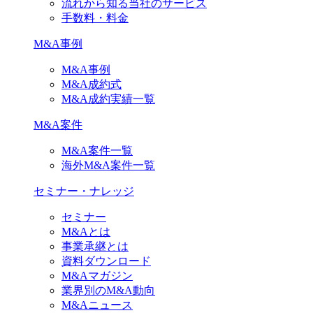
流れから知る当社のサービス
手数料・料金
M&A事例
M&A事例
M&A成約式
M&A成約実績一覧
M&A案件
M&A案件一覧
海外M&A案件一覧
セミナー・ナレッジ
セミナー
M&Aとは
事業承継とは
資料ダウンロード
M&Aマガジン
業界別のM&A動向
M&Aニュース