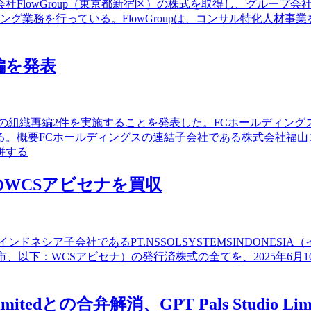
FlowGroup（東京都新宿区）の株式を取得し、グループ会
グ業務を行っている。FlowGroupは、コンサル特化人材
編を発表
会社の組織再編2件を実施することを発表した。FCホールディン
る。概要FCホールディングスの連結子会社である株式会社福山
併する
WCSアビセナを買収
ンドネシア子会社であるPT.NSSOLSYSTEMSINDONES
カルタ市、以下：WCSアビセナ）の発行済株式の全てを、2025年6
edとの合弁解消、GPT Pals Studio L