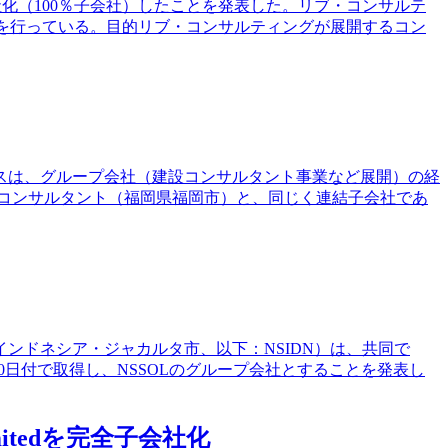
社化（100％子会社）したことを発表した。リブ・コンサルテ
事業を行っている。目的リブ・コンサルティングが展開するコン
グスは、グループ会社（建設コンサルタント事業など展開）の経
コンサルタント（福岡県福岡市）と、同じく連結子会社であ
IA（インドネシア・ジャカルタ市、以下：NSIDN）は、共同で
月10日付で取得し、NSSOLのグループ会社とすることを発表し
imitedを完全子会社化