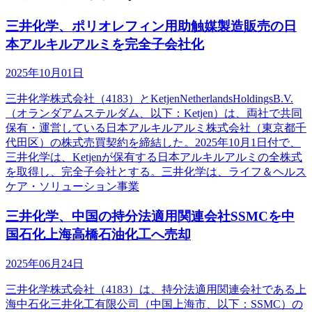
三井化学、ポリオレフィン用助触媒製造販売の日
本アルキルアルミを完全子会社化
2025年10月01日
三井化学株式会社（4183）とKetjenNetherlandsHoldingsB.V.
（オランダアムステルダム、以下：Ketjen）は、両社で共同
保有・運営している日本アルキルアルミ株式会社（東京都千
代田区）の株式売買契約を締結した。2025年10月1日付で、
三井化学は、Ketjenが保有する日本アルキルアルミの全株式
を取得し、完全子会社とする。三井化学は、ライフ＆ヘルス
ケア・ソリューション事業
三井化学、中国の持分法適用関連会社SSMCを中
国石化上海高橋石油化工へ売却
2025年06月24日
三井化学株式会社（4183）は、持分法適用関連会社である上
海中石化三井化工有限公司（中国上海市、以下：SSMC）の