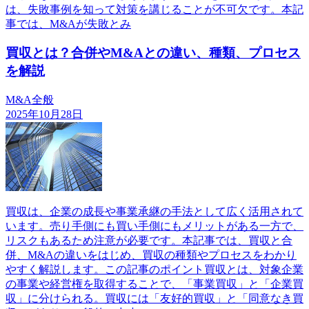
は、失敗事例を知って対策を講じることが不可欠です。本記
事では、M&Aが失敗とみ
買収とは？合併やM&Aとの違い、種類、プロセス
を解説
M&A全般
2025年10月28日
買収は、企業の成長や事業承継の手法として広く活用されて
います。売り手側にも買い手側にもメリットがある一方で、
リスクもあるため注意が必要です。本記事では、買収と合
併、M&Aの違いをはじめ、買収の種類やプロセスをわかり
やすく解説します。この記事のポイント買収とは、対象企業
の事業や経営権を取得することで、「事業買収」と「企業買
収」に分けられる。買収には「友好的買収」と「同意なき買