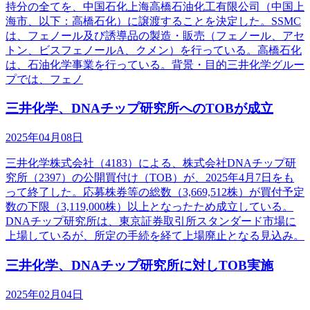
持分の全てを、中国石化上海高橋石油化工有限公司（中国上
海市、以下：高橋石化）に譲渡することを決定した。SSMC
は、フェノール及び誘導品の製造・販売（フェノール、アセ
トン、ビスフェノールA、クメン）を行っている。高橋石化
は、石油化学事業を行っている。背景・目的三井化学グルー
プでは、フェノ
三井化学、DNAチップ研究所へのTOBが成立
2025年04月08日
三井化学株式会社（4183）による、株式会社DNAチップ研
究所（2397）の公開買付け（TOB）が、2025年4月7日をも
って終了した。応募株券等の総数（3,669,512株）が買付予定
数の下限（3,119,000株）以上となったため成立している。
DNAチップ研究所は、東京証券取引所スタンダード市場に
上場しているが、所定の手続を経て上場廃止となる見込み。
三井化学、DNAチップ研究所に対しTOB実施
2025年02月04日