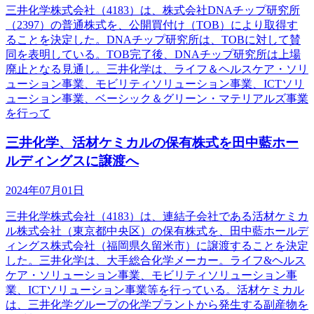
三井化学株式会社（4183）は、株式会社DNAチップ研究所
（2397）の普通株式を、公開買付け（TOB）により取得す
ることを決定した。DNAチップ研究所は、TOBに対して賛
同を表明している。TOB完了後、DNAチップ研究所は上場
廃止となる見通し。三井化学は、ライフ＆ヘルスケア・ソリ
ューション事業、モビリティソリューション事業、ICTソリ
ューション事業、ベーシック＆グリーン・マテリアルズ事業
を行って
三井化学、活材ケミカルの保有株式を田中藍ホー
ルディングスに譲渡へ
2024年07月01日
三井化学株式会社（4183）は、連結子会社である活材ケミカ
ル株式会社（東京都中央区）の保有株式を、田中藍ホールデ
ィングス株式会社（福岡県久留米市）に譲渡することを決定
した。三井化学は、大手総合化学メーカー。ライフ&ヘルス
ケア・ソリューション事業、モビリティソリューション事
業、ICTソリューション事業等を行っている。活材ケミカル
は、三井化学グループの化学プラントから発生する副産物を