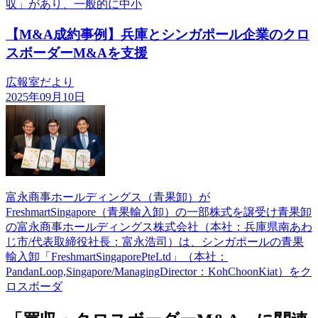
収」があり、一般的に中小
【M&A成約事例】兵庫とシンガポール企業のクロ
スボーダーM&Aを支援
広報室だより
2025年09月10日
富永商事ホールディングス（青果卸）が
FreshmartSingapore（青果輸入卸）の一部株式を譲受け青果卸
の富永商事ホールディングス株式会社（本社：兵庫県南あわ
じ市/代表取締役社長：富永浩司）は、シンガポールの青果
輸入卸「FreshmartSingaporePteLtd」（本社：
PandanLoop,Singapore/ManagingDirector：KohChoonKiat）をク
ロスボーダ