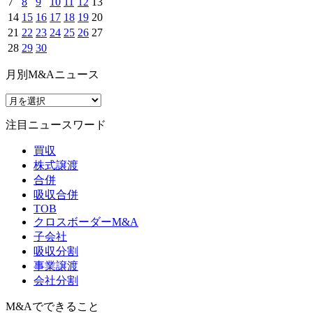
7
8
9
10
11
12
13
14
15
16
17
18
19
20
21
22
23
24
25
26
27
28
29
30
月別M&Aニュース
注目ニュースワード
買収
株式譲渡
合併
吸収合併
TOB
クロスボーダーM&A
子会社
吸収分割
事業譲渡
会社分割
M&Aでできること