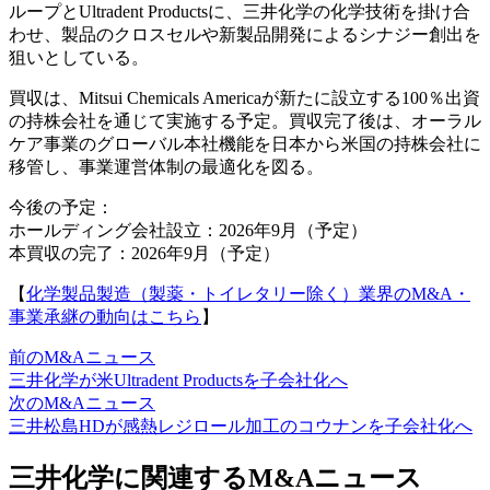
ループとUltradent Productsに、三井化学の化学技術を掛け合
わせ、製品のクロスセルや新製品開発によるシナジー創出を
狙いとしている。
買収は、Mitsui Chemicals Americaが新たに設立する100％出資
の持株会社を通じて実施する予定。買収完了後は、オーラル
ケア事業のグローバル本社機能を日本から米国の持株会社に
移管し、事業運営体制の最適化を図る。
今後の予定：
ホールディング会社設立：2026年9月（予定）
本買収の完了：2026年9月（予定）
【
化学製品製造（製薬・トイレタリー除く）業界のM&A・
事業承継の動向はこちら
】
前のM&Aニュース
三井化学が米Ultradent Productsを子会社化へ
次のM&Aニュース
三井松島HDが感熱レジロール加工のコウナンを子会社化へ
三井化学に関連するM&Aニュース