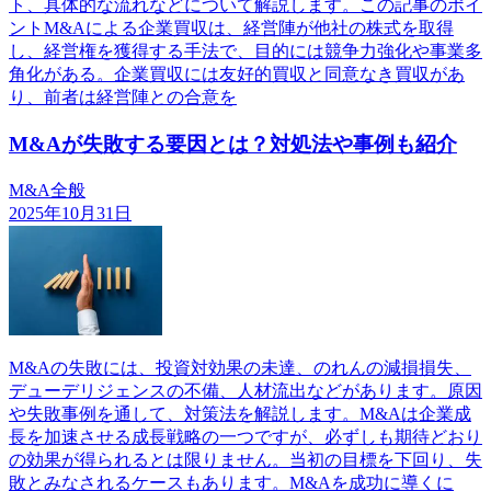
ト、具体的な流れなどについて解説します。この記事のポイ
ントM&Aによる企業買収は、経営陣が他社の株式を取得
し、経営権を獲得する手法で、目的には競争力強化や事業多
角化がある。企業買収には友好的買収と同意なき買収があ
り、前者は経営陣との合意を
M&Aが失敗する要因とは？対処法や事例も紹介
M&A全般
2025年10月31日
M&Aの失敗には、投資対効果の未達、のれんの減損損失、
デューデリジェンスの不備、人材流出などがあります。原因
や失敗事例を通して、対策法を解説します。M&Aは企業成
長を加速させる成長戦略の一つですが、必ずしも期待どおり
の効果が得られるとは限りません。当初の目標を下回り、失
敗とみなされるケースもあります。M&Aを成功に導くに