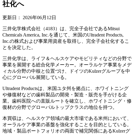
社化へ
更新日：
2026年06月12日
三井化学株式会社（4183）は、完全子会社であるMitsui
Chemicals America, Inc.を通じて、米国のUltradent Products,
Inc.の株式および事業用資産を取得し、完全子会社化するこ
とを決定した。
三井化学は、ライフ＆ヘルスケアやモビリティなどの分野で
事業を展開する総合化学メーカー。オーラルケア事業をメデ
ィカル分野の中核と位置づけ、ドイツのKulzerグループを中
心にグローバル展開している。
Ultradent Productsは、米国ユタ州を拠点に、ホワイトニング
や修復材などの歯科製品の開発・製造・販売を手がける企
業。歯科医院への直販ルートを確立し、ホワイトニング・修
復材の分野でグローバルトップクラスの地位を持つ。
本買収は、ヘルスケア領域の最大市場である米州において、
オーラルケア事業の基盤を強化することを目的としている。
地域・製品ポートフォリオの両面で補完関係にあるKulzerグ