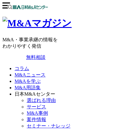
M&A・事業承継の情報を
わかりやすく発信
無料相談
コラム
M&Aニュース
M&Aを学ぶ
M&A用語集
日本M&Aセンター
選ばれる理由
サービス
M&A事例
案件情報
セミナー・ナレッジ