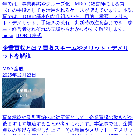
年では、事業再編やグループ化、MBO（経営陣による買
収）の手段としても活用されるケースが増えています。本記
事では、TOBの基本的な仕組みから、目的、種類、メリッ
ト・デメリット、手続きの流れ、判断時の注意点までを、株
主・経営者それぞれの立場からわかりやすく解説します。
mokuji]TOB（株式
企業買収とは？買収スキームやメリット・デメリ
ットを解説
M&A全般
2025年12月23日
事業承継や業界再編への対応策として、企業買収の動きが今
後ますます加速することが考えられます。本記事では、企業
買収の基礎を整理した上で、その種類やメリット・デメリッ