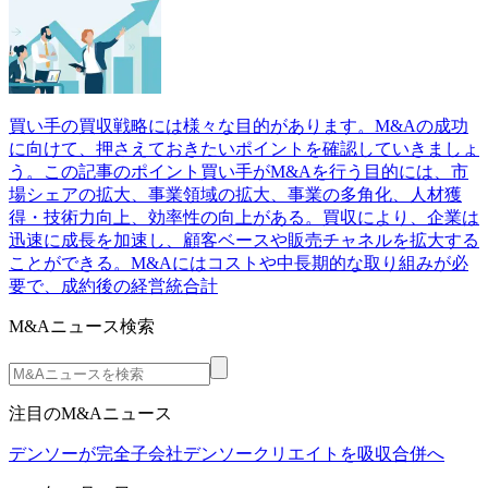
買い手の買収戦略には様々な目的があります。M&Aの成功
に向けて、押さえておきたいポイントを確認していきましょ
う。この記事のポイント買い手がM&Aを行う目的には、市
場シェアの拡大、事業領域の拡大、事業の多角化、人材獲
得・技術力向上、効率性の向上がある。買収により、企業は
迅速に成長を加速し、顧客ベースや販売チャネルを拡大する
ことができる。M&Aにはコストや中長期的な取り組みが必
要で、成約後の経営統合計
M&Aニュース検索
注目のM&Aニュース
デンソーが完全子会社デンソークリエイトを吸収合併へ