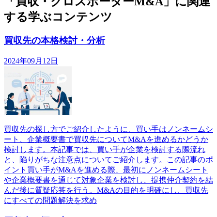
「買収・クロスボーダーM&A」に関連
する学ぶコンテンツ
買収先の本格検討・分析
2024年09月12日
買収先の探し方でご紹介したように、買い手はノンネームシ
ート、企業概要書で買収先についてM&Aを進めるかどうか
検討します。本記事では、買い手が企業を検討する際流れ
と、陥りがちな注意点についてご紹介します。この記事のポ
イント買い手がM&Aを進める際、最初にノンネームシート
や企業概要書を通じて対象企業を検討し、提携仲介契約を結
んだ後に質疑応答を行う。M&Aの目的を明確にし、買収先
にすべての問題解決を求め