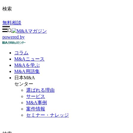
検索
無料相談
powered by
コラム
M&A
ニュース
M&Aを
学ぶ
M&A
用語集
日本M&A
センター
選ばれる理由
サービス
M&A事例
案件情報
セミナー・ナレッジ