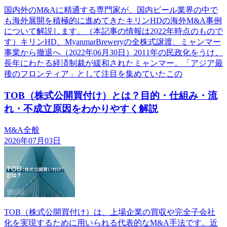
国内外のM&Aに精通する専門家が、国内ビール業界の中で
も海外展開を積極的に進めてきたキリンHDの海外M&A事例
について解説します。（本記事の情報は2022年時点のもので
す）キリンHD、MyanmarBreweryの全株式譲渡、ミャンマー
事業から撤退へ（2022年06月30日）2011年の民政化をうけ、
長年にわたる経済制裁が緩和されたミャンマー。「アジア最
後のフロンティア」として注目を集めていたこの
TOB（株式公開買付け）とは？目的・仕組み・流
れ・不成立原因をわかりやすく解説
M&A全般
2026年07月03日
TOB（株式公開買付け）は、上場企業の買収や完全子会社
化を実現するために用いられる代表的なM&A手法です。近