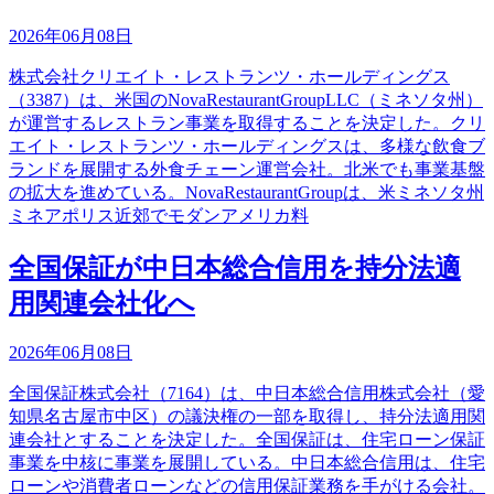
2026年06月08日
株式会社クリエイト・レストランツ・ホールディングス
（3387）は、米国のNovaRestaurantGroupLLC（ミネソタ州）
が運営するレストラン事業を取得することを決定した。クリ
エイト・レストランツ・ホールディングスは、多様な飲食ブ
ランドを展開する外食チェーン運営会社。北米でも事業基盤
の拡大を進めている。NovaRestaurantGroupは、米ミネソタ州
ミネアポリス近郊でモダンアメリカ料
全国保証が中日本総合信用を持分法適
用関連会社化へ
2026年06月08日
全国保証株式会社（7164）は、中日本総合信用株式会社（愛
知県名古屋市中区）の議決権の一部を取得し、持分法適用関
連会社とすることを決定した。全国保証は、住宅ローン保証
事業を中核に事業を展開している。中日本総合信用は、住宅
ローンや消費者ローンなどの信用保証業務を手がける会社。