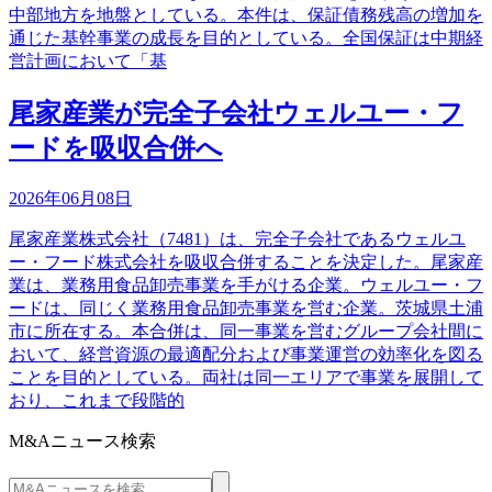
中部地方を地盤としている。本件は、保証債務残高の増加を
通じた基幹事業の成長を目的としている。全国保証は中期経
営計画において「基
尾家産業が完全子会社ウェルユー・フ
ードを吸収合併へ
2026年06月08日
尾家産業株式会社（7481）は、完全子会社であるウェルユ
ー・フード株式会社を吸収合併することを決定した。尾家産
業は、業務用食品卸売事業を手がける企業。ウェルユー・フ
ードは、同じく業務用食品卸売事業を営む企業。茨城県土浦
市に所在する。本合併は、同一事業を営むグループ会社間に
おいて、経営資源の最適配分および事業運営の効率化を図る
ことを目的としている。両社は同一エリアで事業を展開して
おり、これまで段階的
M&Aニュース検索