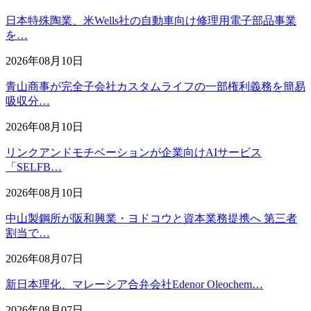
日本特殊陶業、米Wells社の自動車向け修理用電子部品事業
を…
2026年08月10日
青山商事が完全子会社カスタムライフの一部権利義務を簡易
吸収分…
2026年08月10日
リンクアンドモチベーションが企業向けAIサービス
「SELFB…
2026年08月10日
中山製鋼所が阪和興業・ヨドコウと資本業務提携へ 第三者
割当で…
2026年08月07日
新日本理化、マレーシア合弁会社Edenor Oleochem…
2026年08月07日