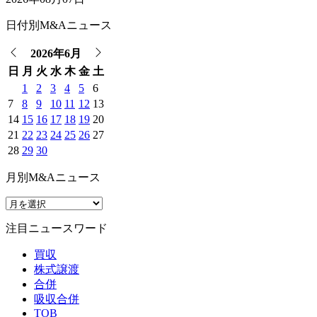
日付別M&Aニュース
2026年6月
日
月
火
水
木
金
土
1
2
3
4
5
6
7
8
9
10
11
12
13
14
15
16
17
18
19
20
21
22
23
24
25
26
27
28
29
30
月別M&Aニュース
注目ニュースワード
買収
株式譲渡
合併
吸収合併
TOB