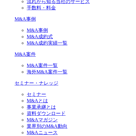
流れから知る当社のサービス
手数料・料金
M&A事例
M&A事例
M&A成約式
M&A成約実績一覧
M&A案件
M&A案件一覧
海外M&A案件一覧
セミナー・ナレッジ
セミナー
M&Aとは
事業承継とは
資料ダウンロード
M&Aマガジン
業界別のM&A動向
M&Aニュース