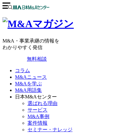
M&A・事業承継の情報を
わかりやすく発信
無料相談
コラム
M&Aニュース
M&Aを学ぶ
M&A用語集
日本M&Aセンター
選ばれる理由
サービス
M&A事例
案件情報
セミナー・ナレッジ