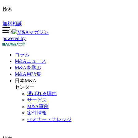
検索
無料相談
powered by
コラム
M&A
ニュース
M&Aを
学ぶ
M&A
用語集
日本M&A
センター
選ばれる理由
サービス
M&A事例
案件情報
セミナー・ナレッジ