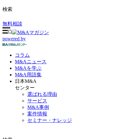
検索
無料相談
powered by
コラム
M&A
ニュース
M&Aを
学ぶ
M&A
用語集
日本M&A
センター
選ばれる理由
サービス
M&A事例
案件情報
セミナー・ナレッジ