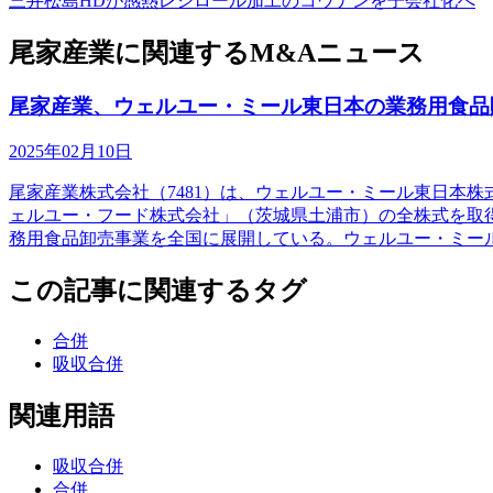
三井松島HDが感熱レジロール加工のコウナンを子会社化へ
尾家産業に関連するM&Aニュース
尾家産業、ウェルユー・ミール東日本の業務用食品
2025年02月10日
尾家産業株式会社（7481）は、ウェルユー・ミール東日本
ェルユー・フード株式会社」（茨城県土浦市）の全株式を取
務用食品卸売事業を全国に展開している。ウェルユー・ミー
この記事に関連するタグ
合併
吸収合併
関連用語
吸収合併
合併