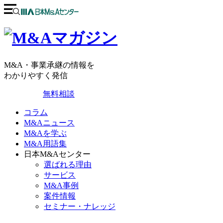
M&A・事業承継の情報を
わかりやすく発信
無料相談
コラム
M&Aニュース
M&Aを学ぶ
M&A用語集
日本M&Aセンター
選ばれる理由
サービス
M&A事例
案件情報
セミナー・ナレッジ