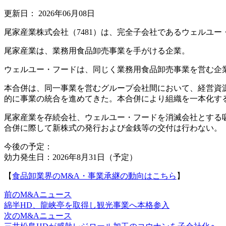
更新日：
2026年06月08日
尾家産業株式会社（7481）は、完全子会社であるウェルユ
尾家産業は、業務用食品卸売事業を手がける企業。
ウェルユー・フードは、同じく業務用食品卸売事業を営む企
本合併は、同一事業を営むグループ会社間において、経営資
的に事業の統合を進めてきた。本合併により組織を一本化す
尾家産業を存続会社、ウェルユー・フードを消滅会社とする
合併に際して新株式の発行および金銭等の交付は行わない。
今後の予定：
効力発生日：2026年8月31日（予定）
【
食品卸業界のM&A・事業承継の動向はこちら
】
前のM&Aニュース
綿半HD、龍峡亭を取得し観光事業へ本格参入
次のM&Aニュース