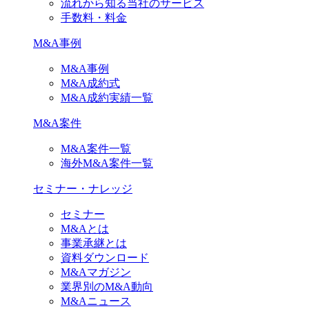
流れから知る当社のサービス
手数料・料金
M&A事例
M&A事例
M&A成約式
M&A成約実績一覧
M&A案件
M&A案件一覧
海外M&A案件一覧
セミナー・ナレッジ
セミナー
M&Aとは
事業承継とは
資料ダウンロード
M&Aマガジン
業界別のM&A動向
M&Aニュース