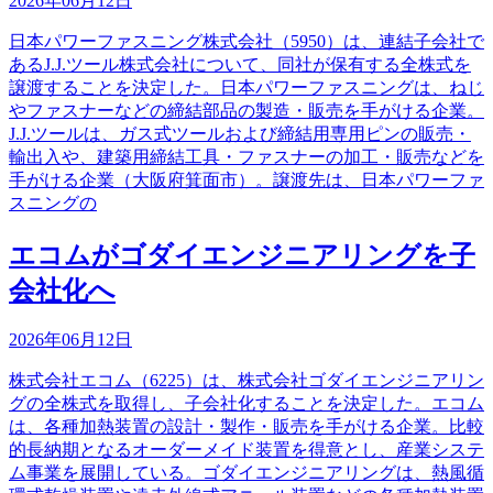
2026年06月12日
日本パワーファスニング株式会社（5950）は、連結子会社で
あるJ.J.ツール株式会社について、同社が保有する全株式を
譲渡することを決定した。日本パワーファスニングは、ねじ
やファスナーなどの締結部品の製造・販売を手がける企業。
J.J.ツールは、ガス式ツールおよび締結用専用ピンの販売・
輸出入や、建築用締結工具・ファスナーの加工・販売などを
手がける企業（大阪府箕面市）。譲渡先は、日本パワーファ
スニングの
エコムがゴダイエンジニアリングを子
会社化へ
2026年06月12日
株式会社エコム（6225）は、株式会社ゴダイエンジニアリン
グの全株式を取得し、子会社化することを決定した。エコム
は、各種加熱装置の設計・製作・販売を手がける企業。比較
的長納期となるオーダーメイド装置を得意とし、産業システ
ム事業を展開している。ゴダイエンジニアリングは、熱風循