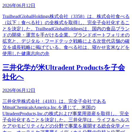
2026年06月12日
TrailheadGlobalHoldings株式会社（3358）は、株式会社食べる
（以下：食べる社）の全株式を取得し、完全子会社化するこ
とを決定した。TrailheadGlobalHoldingsは、国内の食品ブラン
ドの開発・運営を手がける企業。ブランドポートフォリオの
拡充と、デジタル・フードテック戦略による次世代店舗の確
立を成長戦略に掲げている。食べる社は、寝かせ玄米などを
使用した健康志向の弁
三井化学が米Ultradent Productsを子会
社化へ
2026年06月12日
三井化学株式会社（4183）は、完全子会社である
MitsuiChemicalsAmerica,Inc.を通じて、米国の
UltradentProducts,Inc.の株式および事業用資産を取得し、完全
子会社化することを決定した。三井化学は、ライフ＆ヘルス
ケアやモビリティなどの分野で事業を展開する総合化学メー