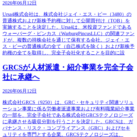
2026年06月12日
Ursa4株式会社は、株式会社ジェイ・エス・ビー（3480）の
普通株式および新株予約権に対して公開買付け（TOB）を
実施することを決定した。Ursa4は、米投資ファンドである
ウォーバーグ・ピンカス（WarburgPincusLLC）の関連ファン
ドが、複数の持株会社を通じて保有する会社。ジェイ・エ
ス・ビーの普通株式の全て（自己株式を除く）および新株予
約権の全てを取得し、完全子会社化することを目的に設
GRCSが人材派遣・紹介事業を完全子会
社に承継へ
2026年06月12日
株式会社GRCS（9250）は、GRC・セキュリティ関連ソリュ
ーション事業に係る労働者派遣事業および有料職業紹介事業
の一部を、完全子会社である株式会社GRCSテクノロジーズ
に承継させる吸収分割を行うことを決定した。GRCSは、ガ
バナンス・リスク・コンプライアンス（GRC）およびセキ
ュリティを専門とする企業。GRCSテクノロジーズは、