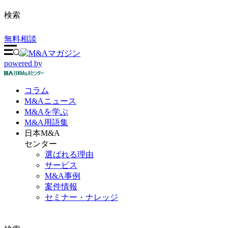
検索
無料相談
powered by
コラム
M&A
ニュース
M&Aを
学ぶ
M&A
用語集
日本M&A
センター
選ばれる理由
サービス
M&A事例
案件情報
セミナー・ナレッジ