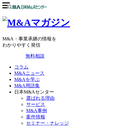
M&A・事業承継の情報を
わかりやすく発信
無料相談
コラム
M&Aニュース
M&Aを学ぶ
M&A用語集
日本M&Aセンター
選ばれる理由
サービス
M&A事例
案件情報
セミナー・ナレッジ