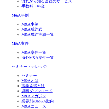
流れから知る当社のサービス
手数料・料金
M&A事例
M&A事例
M&A成約式
M&A成約実績一覧
M&A案件
M&A案件一覧
海外M&A案件一覧
セミナー・ナレッジ
セミナー
M&Aとは
事業承継とは
資料ダウンロード
M&Aマガジン
業界別のM&A動向
M&Aニュース