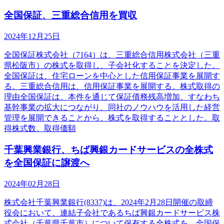
全国保証、三重総合信用を買収
2024年12月25日
全国保証株式会社（7164）は、三重総合信用株式会社（三重
県松阪市）の株式を取得し、子会社化することを決定した。
全国保証は、住宅ローンを中心とした信用保証事業を展開す
る。三重総合信用は、信用保証事業を展開する。株式取得の
理由全国保証は、本件を通じて保証債務残高増加、すなわち
基幹事業の拡大につながり、同社のノウハウを活用した経営
管理を展開できることから、株式を取得することとした。取
得株式数、取得価額
千葉興業銀行、ちば興銀カードサービスの全株式
を全国保証に譲渡へ
2024年02月28日
株式会社千葉興業銀行(8337)は、2024年2月28日開催の取締
役会において、連結子会社であるちば興銀カードサービス株
式会社（千葉県千葉市）について保有する全株式を、全国保