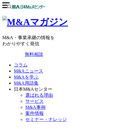
M&A・事業承継の情報を
わかりやすく発信
無料相談
コラム
M&Aニュース
M&Aを学ぶ
M&A用語集
日本M&Aセンター
選ばれる理由
サービス
M&A事例
案件情報
セミナー・ナレッジ