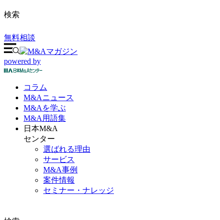
検索
無料相談
powered by
コラム
M&A
ニュース
M&Aを
学ぶ
M&A
用語集
日本M&A
センター
選ばれる理由
サービス
M&A事例
案件情報
セミナー・ナレッジ