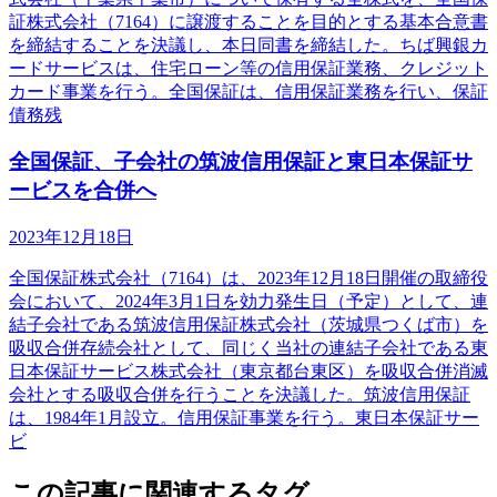
証株式会社（7164）に譲渡することを目的とする基本合意書
を締結することを決議し、本日同書を締結した。ちば興銀カ
ードサービスは、住宅ローン等の信用保証業務、クレジット
カード事業を行う。全国保証は、信用保証業務を行い、保証
債務残
全国保証、子会社の筑波信用保証と東日本保証サ
ービスを合併へ
2023年12月18日
全国保証株式会社（7164）は、2023年12月18日開催の取締役
会において、2024年3月1日を効力発生日（予定）として、連
結子会社である筑波信用保証株式会社（茨城県つくば市）を
吸収合併存続会社として、同じく当社の連結子会社である東
日本保証サービス株式会社（東京都台東区）を吸収合併消滅
会社とする吸収合併を行うことを決議した。筑波信用保証
は、1984年1月設立。信用保証事業を行う。東日本保証サー
ビ
この記事に関連するタグ