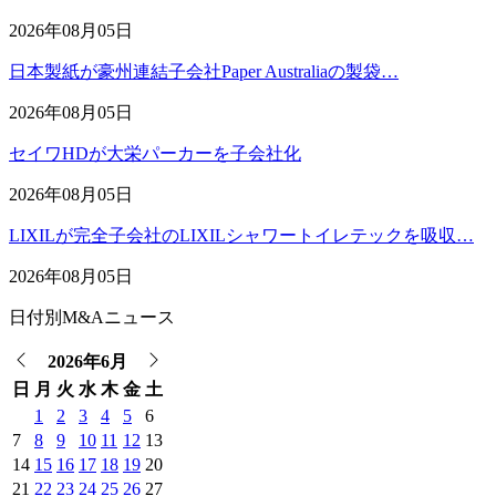
2026年08月05日
日本製紙が豪州連結子会社Paper Australiaの製袋…
2026年08月05日
セイワHDが大栄パーカーを子会社化
2026年08月05日
LIXILが完全子会社のLIXILシャワートイレテックを吸収…
2026年08月05日
日付別M&Aニュース
2026年6月
日
月
火
水
木
金
土
1
2
3
4
5
6
7
8
9
10
11
12
13
14
15
16
17
18
19
20
21
22
23
24
25
26
27