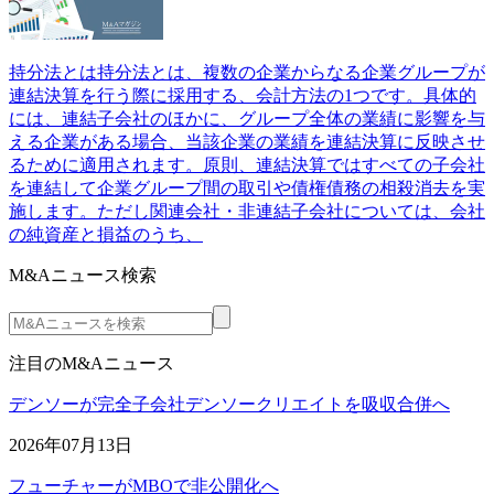
持分法とは持分法とは、複数の企業からなる企業グループが
連結決算を行う際に採用する、会計方法の1つです。具体的
には、連結子会社のほかに、グループ全体の業績に影響を与
える企業がある場合、当該企業の業績を連結決算に反映させ
るために適用されます。原則、連結決算ではすべての子会社
を連結して企業グループ間の取引や債権債務の相殺消去を実
施します。ただし関連会社・非連結子会社については、会社
の純資産と損益のうち、
M&Aニュース検索
注目のM&Aニュース
デンソーが完全子会社デンソークリエイトを吸収合併へ
2026年07月13日
フューチャーがMBOで非公開化へ