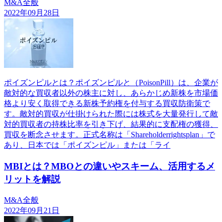
M&A全般
2022年09月28日
ポイズンピルとは？ポイズンピルと（PoisonPill）は、企業が
敵対的な買収者以外の株主に対し、あらかじめ新株を市場価
格より安く取得できる新株予約権を付与する買収防衛策で
す。敵対的買収が仕掛けられた際には株式を大量発行して敵
対的買収者の持株比率を引き下げ、結果的に支配権の獲得、
買収を断念させます。正式名称は「Shareholderrightsplan」で
あり、日本では「ポイズンピル」または「ライ
MBIとは？MBOとの違いやスキーム、活用するメ
リットを解説
M&A全般
2022年09月21日