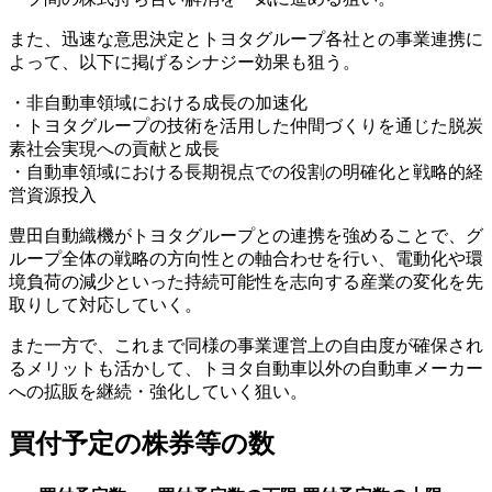
また、迅速な意思決定とトヨタグループ各社との事業連携に
よって、以下に掲げるシナジー効果も狙う。
・非自動車領域における成長の加速化
・トヨタグループの技術を活用した仲間づくりを通じた脱炭
素社会実現への貢献と成長
・自動車領域における長期視点での役割の明確化と戦略的経
営資源投入
豊田自動織機がトヨタグループとの連携を強めることで、グ
ループ全体の戦略の方向性との軸合わせを行い、電動化や環
境負荷の減少といった持続可能性を志向する産業の変化を先
取りして対応していく。
また一方で、これまで同様の事業運営上の自由度が確保され
るメリットも活かして、トヨタ自動車以外の自動車メーカー
への拡販を継続・強化していく狙い。
買付予定の株券等の数