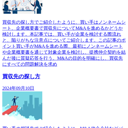
買収先の探し方でご紹介したように、買い手はノンネームシ
ート、企業概要書で買収先についてM&Aを進めるかどうか
検討します。本記事では、買い手が企業を検討する際流れ
と、陥りがちな注意点についてご紹介します。この記事のポ
イント買い手がM&Aを進める際、最初にノンネームシート
や企業概要書を通じて対象企業を検討し、提携仲介契約を結
んだ後に質疑応答を行う。M&Aの目的を明確にし、買収先
にすべての問題解決を求め
買収先の探し方
2024年09月10日