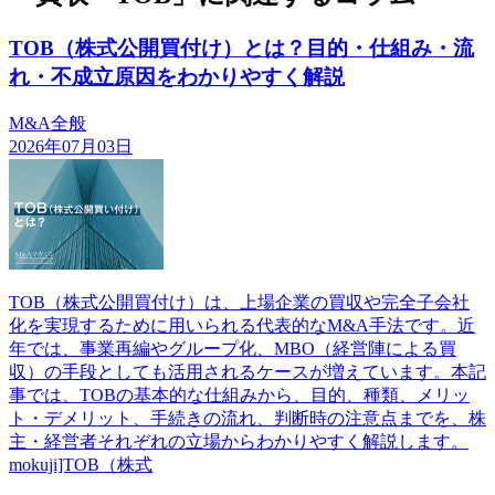
TOB（株式公開買付け）とは？目的・仕組み・流
れ・不成立原因をわかりやすく解説
M&A全般
2026年07月03日
TOB（株式公開買付け）は、上場企業の買収や完全子会社
化を実現するために用いられる代表的なM&A手法です。近
年では、事業再編やグループ化、MBO（経営陣による買
収）の手段としても活用されるケースが増えています。本記
事では、TOBの基本的な仕組みから、目的、種類、メリッ
ト・デメリット、手続きの流れ、判断時の注意点までを、株
主・経営者それぞれの立場からわかりやすく解説します。
mokuji]TOB（株式