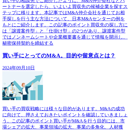
買い手の相談先でご紹介したように、M&A仲介会社などパ
ートナーを選定したら、いよいよ買収先の候補企業を探すス
テップに移ります。本記事ではM&A仲介会社を通じてお相
手探しを行う主な方法について、日本M&Aセンターの例を
もとにご紹介します。この記事のポイント買収先の探し方に
は「譲渡案件型」と「仕掛け型」の2つがあり、譲渡案件型
ではノンネームシートや企業概要書を通じて情報を開示し、
秘密保持契約を締結する
買い手にとってのM&A。目的や留意点とは？
2024年09月10日
買い手の買収戦略には様々な目的があります。M&Aの成功
に向けて、押さえておきたいポイントを確認していきましょ
う。この記事のポイント買い手がM&Aを行う目的には、市
場シェアの拡大、事業領域の拡大、事業の多角化、人材獲