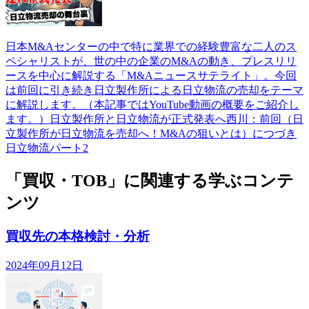
日本M&Aセンターの中で特に業界での経験豊富な二人のス
ペシャリストが、世の中の企業のM&Aの動き、プレスリリ
ースを中心に解説する「M&Aニュースサテライト」。今回
は前回に引き続き日立製作所による日立物流の売却をテーマ
に解説します。（本記事ではYouTube動画の概要をご紹介し
ます。）日立製作所と日立物流が正式発表へ西川：前回（日
立製作所が日立物流を売却へ！M&Aの狙いとは）につづき
日立物流パート2
「買収・TOB」に関連する学ぶコンテ
ンツ
買収先の本格検討・分析
2024年09月12日