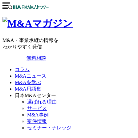
M&A・事業承継の情報を
わかりやすく発信
無料相談
コラム
M&Aニュース
M&Aを学ぶ
M&A用語集
日本M&Aセンター
選ばれる理由
サービス
M&A事例
案件情報
セミナー・ナレッジ