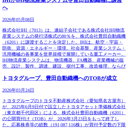
IHIがIHI物流産業システムを豊田自動織機に譲渡
へ
2026年05月08日
株式会社IHI（7013）は、連結子会社である株式会社IHI物流
産業システムの発行済株式の80％を、株式会社豊田自動織機
（6201）に譲渡することを決定した。IHIは、航空・宇宙・
防衛、資源・エネルギー・環境、社会基盤、産業システム・
汎用機械の各事業を世界規模で展開している重工メーカー。
IHI物流産業システムは、物流機器、FA機器、産業機械の販
売、設計、製作、調達、建設、据付工事、改造修理、ならび
トヨタグループ、豊田自動織機へのTOBが成立
2026年03月24日
トヨタグループのトヨタ不動産株式会社（愛知県名古屋市）
が、2025年6月9日付で設立したトヨタアセット準備株式会社
（東京都千代田区）による、株式会社豊田自動織機（6201）
の公開買付け（TOB）が、2026年3月23日をもって終了し
た。応募株券等の総数（191,087,116株）が買付予定数の下限