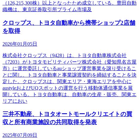
（126,215,300株）以上となったため成立している。豊田自動
織機は、東京証券取引所プライム市場及
クロップス、トヨタ自動車から携帯ショップ2店舗
を取得
2026年01月05日
株式会社クロップス（9428）は、トヨタ自動車株式会社
（7203）がトヨタモビリティパーツ株式会社（愛知県名古屋
市）に運営委託しているauショップ運営事業を譲り受けるこ
とに関し、トヨタ自動車と事業譲渡契約を締結することを決
定した。クロップスは、関東エリア・東海エリアを中心に
austyleおよびUQスポットの運営を行う移動体通信事業を展
開している。トヨタ自動車は、自動車の生産・販売、関東エ
リアにおい
三井不動産、トヨタオートモールクリエイトの買
収と所有商業施設の共同取得を発表
2025年07月09日