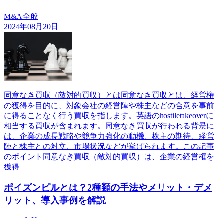
M&A全般
2024年08月20日
同意なき買収（敵対的買収）とは同意なき買収とは、経営権
の獲得を目的に、対象会社の経営陣や株主などの合意を事前
に得ることなく行う買収を指します。英語のhostiletakeoverに
相当する買収が含まれます。同意なき買収が行われる背景に
は、企業の成長戦略や競争力強化の動機、株主の期待、経営
陣と株主との対立、市場状況などが挙げられます。この記事
のポイント同意なき買収（敵対的買収）は、企業の経営権を
獲得
ポイズンピルとは？2種類の手法やメリット・デメ
リット、導入事例を解説