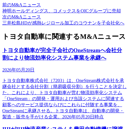
前のM&Aニュース
神明ホールディングス、コメックスをOICグループに売却
次のM&Aニュース
三井松島HDが感熱レジロール加工のコウナンを子会社化へ
トヨタ自動車に関連するM&Aニュース
トヨタ自動車が完全子会社のOneStreamへ会社分
割により物流効率化システム事業を承継へ
2026年05月20日
トヨタ自動車株式会社（7203）は、OneStream株式会社を承
継会社とする会社分割（簡易吸収分割）を行うことを決定し
た。これにより、トヨタ自動車が営む物流効率化システム
「OneStream」の開発・運用および当該システムに関連する
顧客へのサービス提供ならびにこれらに付随する事業を、
OneStreamに承継させる。トヨタ自動車は、自動車の開発・
製造・販売を手がける企業。2026年05月20日時点