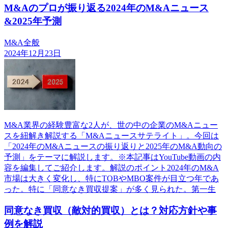
M&Aのプロが振り返る2024年のM&Aニュース
&2025年予測
M&A全般
2024年12月23日
M&A業界の経験豊富な2人が、世の中の企業のM&Aニュー
スを紐解き解説する「M&Aニュースサテライト」。今回は
「2024年のM&Aニュースの振り返りと2025年のM&A動向の
予測」をテーマに解説します。※本記事はYouTube動画の内
容を編集してご紹介します。解説のポイント2024年のM&A
市場は大きく変化し、特にTOBやMBO案件が目立つ年であ
った。特に「同意なき買収提案」が多く見られた。第一生
同意なき買収（敵対的買収）とは？対応方針や事
例を解説