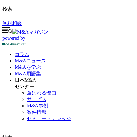
検索
無料相談
powered by
コラム
M&A
ニュース
M&Aを
学ぶ
M&A
用語集
日本M&A
センター
選ばれる理由
サービス
M&A事例
案件情報
セミナー・ナレッジ