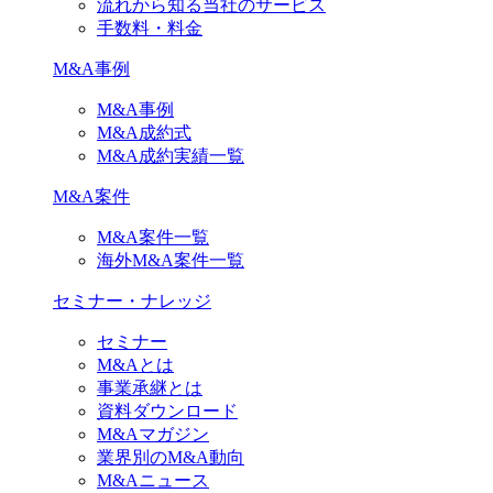
流れから知る当社のサービス
手数料・料金
M&A事例
M&A事例
M&A成約式
M&A成約実績一覧
M&A案件
M&A案件一覧
海外M&A案件一覧
セミナー・ナレッジ
セミナー
M&Aとは
事業承継とは
資料ダウンロード
M&Aマガジン
業界別のM&A動向
M&Aニュース