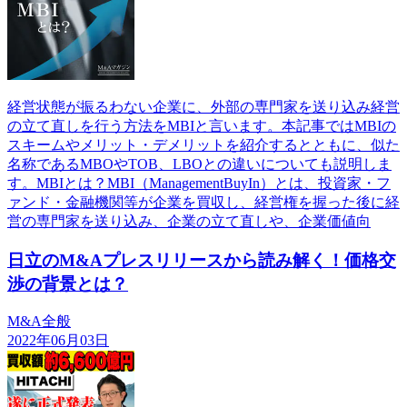
経営状態が振るわない企業に、外部の専門家を送り込み経営
の立て直しを行う方法をMBIと言います。本記事ではMBIの
スキームやメリット・デメリットを紹介するとともに、似た
名称であるMBOやTOB、LBOとの違いについても説明しま
す。MBIとは？MBI（ManagementBuyIn）とは、投資家・フ
ァンド・金融機関等が企業を買収し、経営権を握った後に経
営の専門家を送り込み、企業の立て直しや、企業価値向
日立のM&Aプレスリリースから読み解く！価格交
渉の背景とは？
M&A全般
2022年06月03日