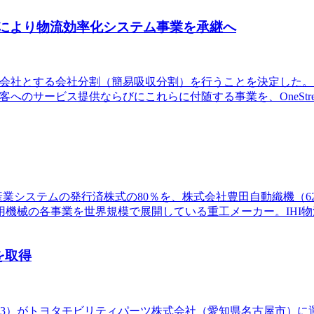
分割により物流効率化システム事業を承継へ
会社を承継会社とする会社分割（簡易吸収分割）を行うことを決定し
る顧客へのサービス提供ならびにこれらに付随する事業を、OneS
物流産業システムの発行済株式の80％を、株式会社豊田自動織機（6
機械の各事業を世界規模で展開している重工メーカー。IHI物
を取得
203）がトヨタモビリティパーツ株式会社（愛知県名古屋市）