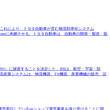
た。これにより、トヨタ自動車が営む物流効率化システム
treamに承継させる。トヨタ自動車は、自動車の開発・製造・販
201）に譲渡することを決定した。IHIは、航空・宇宙・防
流産業システムは、物流機器、FA機器、産業機械の販売、設
に運営委託しているauショップ運営事業を譲り受けることに関