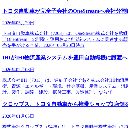
トヨタ自動車が完全子会社のOneStreamへ会社
2026年05月20日
トヨタ自動車株式会社（7203）は、OneStream株式
「OneStream」の開発・運用および当該システムに関連す
売を手がける企業。2026年05月20日時点
IHIがIHI物流産業システムを豊田自動織機に譲渡へ
2026年05月08日
株式会社IHI（7013）は、連結子会社である株式会社IHI
衛、資源・エネルギー・環境、社会基盤、産業システム・汎用
計、製作、調達、建設、据付工事、改造修理、ならび
クロップス、トヨタ自動車から携帯ショップ2店舗
2026年01月05日
株式会社クロップス（9428）は、トヨタ自動車株式会社（7