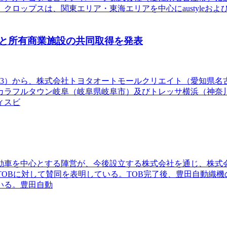
ロップスは、関東エリア・東海エリアを中心にaustyleお
と所有商業施設の共同取得を発表
7203）から、株式会社トヨタオートモールクリエイト（愛知県
カラフルタウン岐阜（岐阜県岐阜市）及びトレッサ横浜（神奈
ィスビ
車を中心とする陣営が、今後設立する株式会社を通じ、株式会
TOBに対して賛同を表明している。TOB完了後、豊田自動織
いる。豊田自動