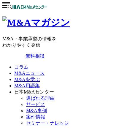
M&A・事業承継の情報を
わかりやすく発信
無料相談
コラム
M&Aニュース
M&Aを学ぶ
M&A用語集
日本M&Aセンター
選ばれる理由
サービス
M&A事例
案件情報
セミナー・ナレッジ