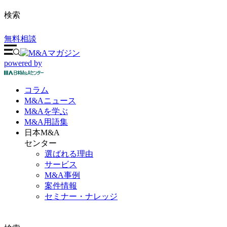
検索
無料相談
powered by
コラム
M&A
ニュース
M&Aを
学ぶ
M&A
用語集
日本M&A
センター
選ばれる理由
サービス
M&A事例
案件情報
セミナー・ナレッジ