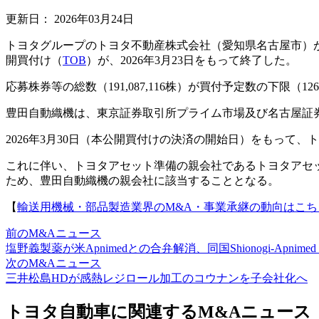
更新日：
2026年03月24日
トヨタグループのトヨタ不動産株式会社（愛知県名古屋市）が、
開買付け（
TOB
）が、2026年3月23日をもって終了した。
応募株券等の総数（191,087,116株）が買付予定数の下限（12
豊田自動織機は、東京証券取引所プライム市場及び名古屋証
2026年3月30日（本公開買付けの決済の開始日）をもっ
これに伴い、トヨタアセット準備の親会社であるトヨタアセ
ため、豊田自動織機の親会社に該当することとなる。
【
輸送用機械・部品製造業界のM&A・事業承継の動向はこち
前のM&Aニュース
塩野義製薬が米Apnimedとの合弁解消、同国Shionogi-Apnimed S
次のM&Aニュース
三井松島HDが感熱レジロール加工のコウナンを子会社化へ
トヨタ自動車に関連するM&Aニュース