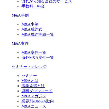
流れから知る当社のサービス
手数料・料金
M&A事例
M&A事例
M&A成約式
M&A成約実績一覧
M&A案件
M&A案件一覧
海外M&A案件一覧
セミナー・ナレッジ
セミナー
M&Aとは
事業承継とは
資料ダウンロード
M&Aマガジン
業界別のM&A動向
M&Aニュース