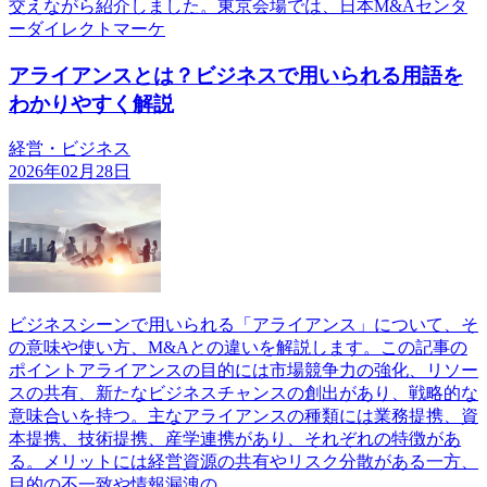
交えながら紹介しました。東京会場では、日本M&Aセンタ
ーダイレクトマーケ
アライアンスとは？ビジネスで用いられる用語を
わかりやすく解説
経営・ビジネス
2026年02月28日
ビジネスシーンで用いられる「アライアンス」について、そ
の意味や使い方、M&Aとの違いを解説します。この記事の
ポイントアライアンスの目的には市場競争力の強化、リソー
スの共有、新たなビジネスチャンスの創出があり、戦略的な
意味合いを持つ。主なアライアンスの種類には業務提携、資
本提携、技術提携、産学連携があり、それぞれの特徴があ
る。メリットには経営資源の共有やリスク分散がある一方、
目的の不一致や情報漏洩の