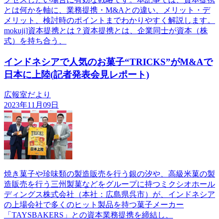
とは何かを軸に、業務提携・M&Aとの違い、メリット・デ
メリット、検討時のポイントまでわかりやすく解説します。
mokuji]資本提携とは？資本提携とは、企業同士が資本（株
式）を持ち合う、
インドネシアで人気のお菓子“TRICKS”がM&Aで
日本に上陸(記者発表会見レポート)
広報室だより
2023年11月09日
焼き菓子や珍味類の製造販売を行う銀の汐や、高級米菓の製
造販売を行う三州製菓などをグループに持つミクシオホール
ディングス株式会社（本社：広島県呉市）が、インドネシア
の上場会社で多くのヒット製品を持つ菓子メーカー
「TAYSBAKERS」との資本業務提携を締結し、