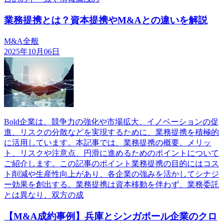
業務提携とは？資本提携やM&Aとの違いを解説
M&A全般
2025年10月06日
Bold企業は、競争力の強化や市場拡大、イノベーションの促
進、リスクの分散などを実現するために、業務提携を積極的
に活用しています。本記事では、業務提携の概要、メリッ
ト、リスクや注意点、円滑に進めるためのポイントについて
ご紹介します。この記事のポイント業務提携の目的にはコス
ト削減や生産性向上があり、各企業の強みを活かしてシナジ
ー効果を創出する。業務提携は資本移動を伴わず、業務委託
とは異なり、双方の成
【M&A成約事例】兵庫とシンガポール企業のクロ