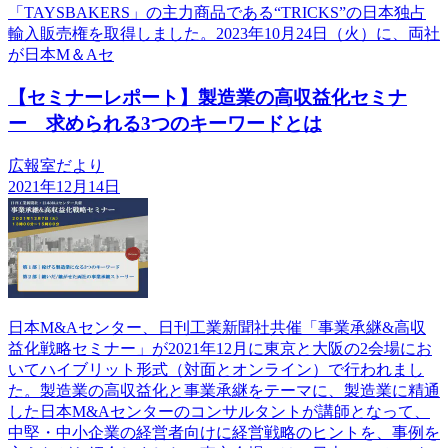
「TAYSBAKERS」の主力商品である“TRICKS”の日本独占
輸入販売権を取得しました。2023年10月24日（火）に、両社
が日本M＆Aセ
【セミナーレポート】製造業の高収益化セミナ
ー 求められる3つのキーワードとは
広報室だより
2021年12月14日
日本M&Aセンター、日刊工業新聞社共催「事業承継&高収
益化戦略セミナー」が2021年12月に東京と大阪の2会場にお
いてハイブリット形式（対面とオンライン）で行われまし
た。製造業の高収益化と事業承継をテーマに、製造業に精通
した日本M&Aセンターのコンサルタントが講師となって、
中堅・中小企業の経営者向けに経営戦略のヒントを、事例を