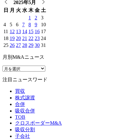
2025年5月
日
月
火
水
木
金
土
1
2
3
4
5
6
7
8
9
10
11
12
13
14
15
16
17
18
19
20
21
22
23
24
25
26
27
28
29
30
31
月別M&Aニュース
注目ニュースワード
買収
株式譲渡
合併
吸収合併
TOB
クロスボーダーM&A
吸収分割
子会社