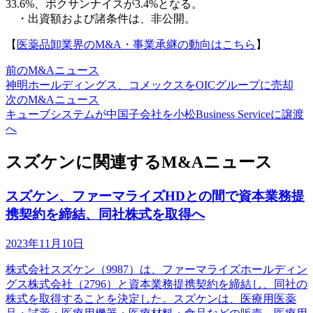
33.6%、ポクサンナイスが3.4%となる。
・出資額および諸条件は、非公開。
【
医薬品卸業界のM&A・事業承継の動向はこちら
】
前のM&Aニュース
神明ホールディングス、コメックスをOICグループに売却
次のM&Aニュース
キューブシステムが中国子会社を小松Business Serviceに譲渡
へ
スズケンに関連するM&Aニュース
スズケン、ファーマライズHDとの間で資本業務提
携契約を締結、同社株式を取得へ
2023年11月10日
株式会社スズケン（9987）は、ファーマライズホールディン
グス株式会社（2796）と資本業務提携契約を締結し、同社の
株式を取得することを決定した。スズケンは、医療用医薬