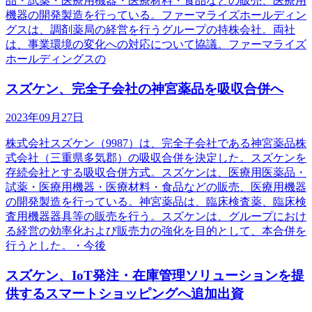
品・試薬・医療用機器・医療材料・食品などの販売、医療用
機器の開発製造を行っている。ファーマライズホールディン
グスは、調剤薬局の経営を行うグループの持株会社。両社
は、事業環境の変化への対応について協議。ファーマライズ
ホールディングスの
スズケン、完全子会社の神宮薬品を吸収合併へ
2023年09月27日
株式会社スズケン（9987）は、完全子会社である神宮薬品株
式会社（三重県多気郡）の吸収合併を決定した。スズケンを
存続会社とする吸収合併方式。スズケンは、医療用医薬品・
試薬・医療用機器・医療材料・食品などの販売、医療用機器
の開発製造を行っている。神宮薬品は、臨床検査薬、臨床検
査用機器器具等の販売を行う。スズケンは、グループにおけ
る経営の効率化および販売力の強化を目的として、本合併を
行うとした。・今後
スズケン、IoT発注・在庫管理ソリューションを提
供するスマートショッピングへ追加出資