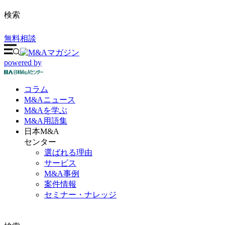
検索
無料相談
powered by
コラム
M&A
ニュース
M&Aを
学ぶ
M&A
用語集
日本M&A
センター
選ばれる理由
サービス
M&A事例
案件情報
セミナー・ナレッジ