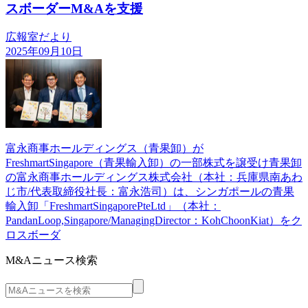
スボーダーM&Aを支援
広報室だより
2025年09月10日
富永商事ホールディングス（青果卸）が
FreshmartSingapore（青果輸入卸）の一部株式を譲受け青果卸
の富永商事ホールディングス株式会社（本社：兵庫県南あわ
じ市/代表取締役社長：富永浩司）は、シンガポールの青果
輸入卸「FreshmartSingaporePteLtd」（本社：
PandanLoop,Singapore/ManagingDirector：KohChoonKiat）をク
ロスボーダ
M&Aニュース検索