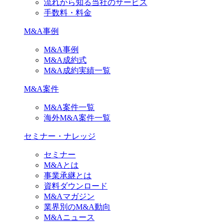
流れから知る当社のサービス
手数料・料金
M&A事例
M&A事例
M&A成約式
M&A成約実績一覧
M&A案件
M&A案件一覧
海外M&A案件一覧
セミナー・ナレッジ
セミナー
M&Aとは
事業承継とは
資料ダウンロード
M&Aマガジン
業界別のM&A動向
M&Aニュース