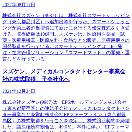
2022年08月17日
株式会社スズケン（9987）は、株式会社スマートショッピン
グ（東京都品川区）へ追加出資を行った。スマートショッピ
ングが第三者割当増資にて新たに発行する優先株式を引き受
ける。取得総額は10億円。スズケンは、医療用医薬品・試
薬・医療用機器・医療材料・食品などの販売、医療用機器の
開発製造を行っている。スマートショッピングは、IoT発
注・在庫管理ソリューション「スマートマット」の開発・運
営などを行っている
スズケン、メディカルコンタクトセンター事業会
社の株式取得、子会社化へ
2021年12月24日
株式会社スズケン(9987)は、EPSホールディングス株式会社
（東京都新宿区）の連結子会社でメディカルコンタクトセン
ター事業などを営む株式会社EPファーマライン（東京都豊
島区）の株式取得を行うことを決定し、株式譲渡契約を締結
した。議決権所有割合は、49.0％。本件に伴い、EPファーマ