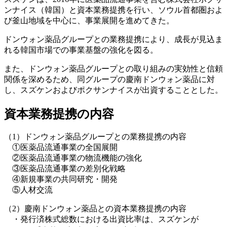
ンナイス（韓国）と資本業務提携を行い、ソウル首都圏およ
び釜山地域を中心に、事業展開を進めてきた。
ドンウォン薬品グループとの業務提携により、成長が見込ま
れる韓国市場での事業基盤の強化を図る。
また、ドンウォン薬品グループとの取り組みの実効性と信頼
関係を深めるため、同グループの慶南ドンウォン薬品に対
し、スズケンおよびポクサンナイスが出資することとした。
資本業務提携の内容
（1）ドンウォン薬品グループとの業務提携の内容
①医薬品流通事業の全国展開
②医薬品流通事業の物流機能の強化
③医薬品流通事業の差別化戦略
④新規事業の共同研究・開発
⑤人材交流
（2）慶南ドンウォン薬品との資本業務提携の内容
・発行済株式総数における出資比率は、スズケンが