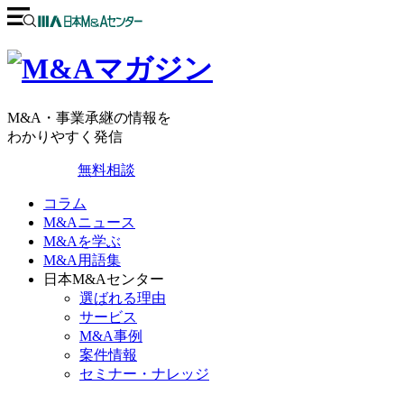
M&A・事業承継の情報を
わかりやすく発信
無料相談
コラム
M&Aニュース
M&Aを学ぶ
M&A用語集
日本M&Aセンター
選ばれる理由
サービス
M&A事例
案件情報
セミナー・ナレッジ