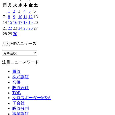
日
月
火
水
木
金
土
1
2
3
4
5
6
7
8
9
10
11
12
13
14
15
16
17
18
19
20
21
22
23
24
25
26
27
28
29
30
月別M&Aニュース
注目ニュースワード
買収
株式譲渡
合併
吸収合併
TOB
クロスボーダーM&A
子会社
吸収分割
事業譲渡