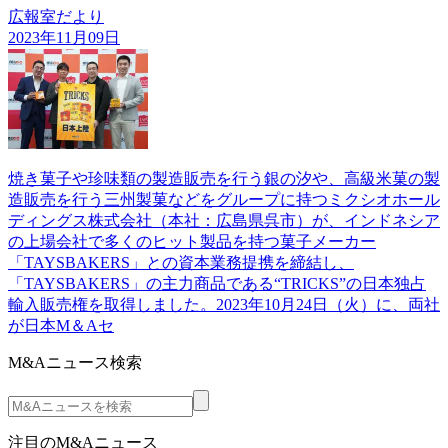
広報室だより
2023年11月09日
焼き菓子や珍味類の製造販売を行う銀の汐や、高級米菓の製
造販売を行う三州製菓などをグループに持つミクシオホール
ディングス株式会社（本社：広島県呉市）が、インドネシア
の上場会社で多くのヒット製品を持つ菓子メーカー
「TAYSBAKERS」との資本業務提携を締結し、
「TAYSBAKERS」の主力商品である“TRICKS”の日本独占
輸入販売権を取得しました。2023年10月24日（火）に、両社
が日本M＆Aセ
M&Aニュース検索
注目のM&Aニュース