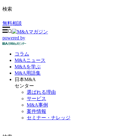
検索
無料相談
powered by
コラム
M&A
ニュース
M&Aを
学ぶ
M&A
用語集
日本M&A
センター
選ばれる理由
サービス
M&A事例
案件情報
セミナー・ナレッジ