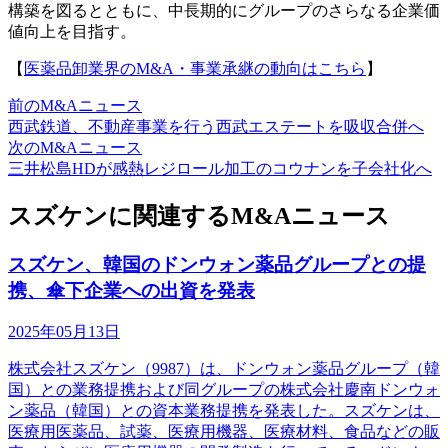
構築を図るとともに、中長期的にグループのさらなる企業価
値向上を目指す。
【
医薬品卸業界のM&A・事業承継の動向はこちら
】
前のM&Aニュース
西武鉄道、不動産事業を行う西武エステートを吸収合併へ
次のM&Aニュース
三井松島HDが感熱レジロール加工のコウナンを子会社化へ
スズケンに関連するM&Aニュース
スズケン、韓国のドンウォン薬品グループとの提
携、傘下企業への出資を発表
2025年05月13日
株式会社スズケン（9987）は、ドンウォン薬品グループ（韓
国）との業務提携および同グループの株式会社慶南ドンウォ
ン薬品（韓国）との資本業務提携を発表した。スズケンは、
医療用医薬品、試薬、医療用機器、医療材料、食品などの販