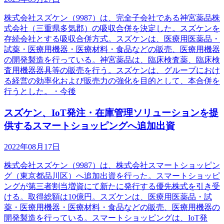
株式会社スズケン（9987）は、完全子会社である神宮薬品株
式会社（三重県多気郡）の吸収合併を決定した。スズケンを
存続会社とする吸収合併方式。スズケンは、医療用医薬品・
試薬・医療用機器・医療材料・食品などの販売、医療用機器
の開発製造を行っている。神宮薬品は、臨床検査薬、臨床検
査用機器器具等の販売を行う。スズケンは、グループにおけ
る経営の効率化および販売力の強化を目的として、本合併を
行うとした。・今後
スズケン、IoT発注・在庫管理ソリューションを提
供するスマートショッピングへ追加出資
2022年08月17日
株式会社スズケン（9987）は、株式会社スマートショッピン
グ（東京都品川区）へ追加出資を行った。スマートショッピ
ングが第三者割当増資にて新たに発行する優先株式を引き受
ける。取得総額は10億円。スズケンは、医療用医薬品・試
薬・医療用機器・医療材料・食品などの販売、医療用機器の
開発製造を行っている。スマートショッピングは、IoT発