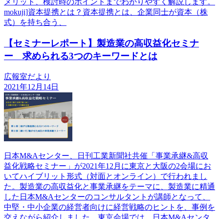
メリット、検討時のポイントまでわかりやすく解説します。
mokuji]資本提携とは？資本提携とは、企業同士が資本（株
式）を持ち合う、
【セミナーレポート】製造業の高収益化セミナ
ー 求められる3つのキーワードとは
広報室だより
2021年12月14日
日本M&Aセンター、日刊工業新聞社共催「事業承継&高収
益化戦略セミナー」が2021年12月に東京と大阪の2会場にお
いてハイブリット形式（対面とオンライン）で行われまし
た。製造業の高収益化と事業承継をテーマに、製造業に精通
した日本M&Aセンターのコンサルタントが講師となって、
中堅・中小企業の経営者向けに経営戦略のヒントを、事例を
交えながら紹介しました。東京会場では、日本M&Aセンタ