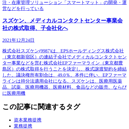
注・在庫管理ソリューション「スマートマット」の開発・運
営などを行っている
スズケン、メディカルコンタクトセンター事業会
社の株式取得、子会社化へ
2021年12月24日
株式会社スズケン(9987)は、EPSホールディングス株式会社
（東京都新宿区）の連結子会社でメディカルコンタクトセン
ター事業などを営む株式会社EPファーマライン（東京都豊
島区）の株式取得を行うことを決定し、株式譲渡契約を締結
した。議決権所有割合は、49.0％。本件に伴い、EPファーマ
ラインは持分法適用会社になる。スズケンは、医療用医薬
品、試薬、医療用機器、医療材料、食品などの販売、ならび
に医療用機
この記事に関連するタグ
資本業務提携
業務提携