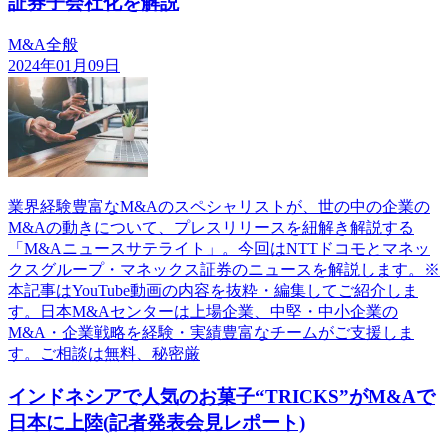
証券子会社化を解説
M&A全般
2024年01月09日
業界経験豊富なM&Aのスペシャリストが、世の中の企業の
M&Aの動きについて、プレスリリースを紐解き解説する
「M&Aニュースサテライト」。今回はNTTドコモとマネッ
クスグループ・マネックス証券のニュースを解説します。※
本記事はYouTube動画の内容を抜粋・編集してご紹介しま
す。日本M&Aセンターは上場企業、中堅・中小企業の
M&A・企業戦略を経験・実績豊富なチームがご支援しま
す。ご相談は無料、秘密厳
インドネシアで人気のお菓子“TRICKS”がM&Aで
日本に上陸(記者発表会見レポート)