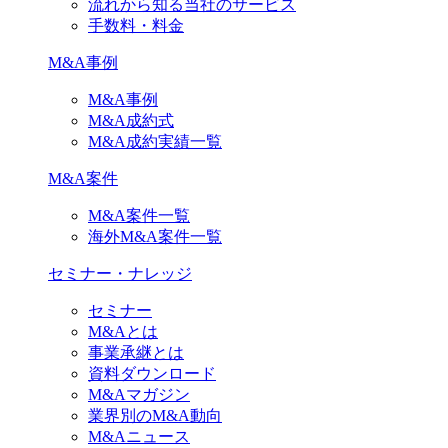
流れから知る当社のサービス
手数料・料金
M&A事例
M&A事例
M&A成約式
M&A成約実績一覧
M&A案件
M&A案件一覧
海外M&A案件一覧
セミナー・ナレッジ
セミナー
M&Aとは
事業承継とは
資料ダウンロード
M&Aマガジン
業界別のM&A動向
M&Aニュース