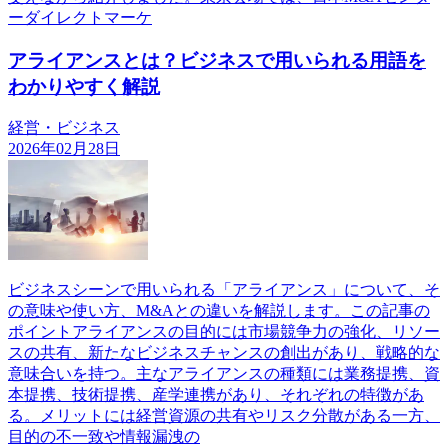
ーダイレクトマーケ
アライアンスとは？ビジネスで用いられる用語を
わかりやすく解説
経営・ビジネス
2026年02月28日
ビジネスシーンで用いられる「アライアンス」について、そ
の意味や使い方、M&Aとの違いを解説します。この記事の
ポイントアライアンスの目的には市場競争力の強化、リソー
スの共有、新たなビジネスチャンスの創出があり、戦略的な
意味合いを持つ。主なアライアンスの種類には業務提携、資
本提携、技術提携、産学連携があり、それぞれの特徴があ
る。メリットには経営資源の共有やリスク分散がある一方、
目的の不一致や情報漏洩の