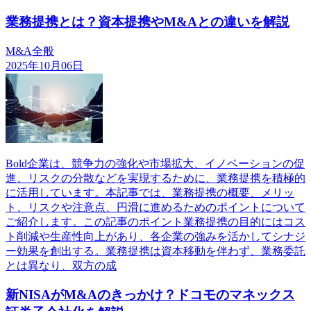
業務提携とは？資本提携やM&Aとの違いを解説
M&A全般
2025年10月06日
Bold企業は、競争力の強化や市場拡大、イノベーションの促
進、リスクの分散などを実現するために、業務提携を積極的
に活用しています。本記事では、業務提携の概要、メリッ
ト、リスクや注意点、円滑に進めるためのポイントについて
ご紹介します。この記事のポイント業務提携の目的にはコス
ト削減や生産性向上があり、各企業の強みを活かしてシナジ
ー効果を創出する。業務提携は資本移動を伴わず、業務委託
とは異なり、双方の成
新NISAがM&Aのきっかけ？ドコモのマネックス