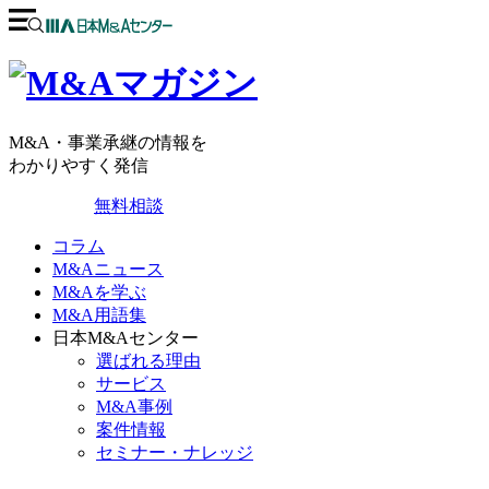
M&A・事業承継の情報を
わかりやすく発信
無料相談
コラム
M&Aニュース
M&Aを学ぶ
M&A用語集
日本M&Aセンター
選ばれる理由
サービス
M&A事例
案件情報
セミナー・ナレッジ