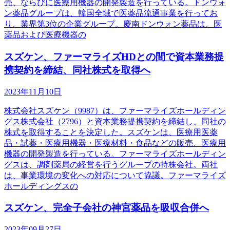
売、ならびに医療用機器の開発製造を行っている。ドンウォ
ン薬品グループは、韓国全域で医薬品流通事業を行ってお
り、業界第3位の企業グループ。慶南ドンウォン薬品は、医
薬品および医療機器の
スズケン、ファーマライズHDとの間で資本業務提
携契約を締結、同社株式を取得へ
2023年11月10日
株式会社スズケン（9987）は、ファーマライズホールディン
グス株式会社（2796）と資本業務提携契約を締結し、同社の
株式を取得することを決定した。スズケンは、医療用医薬
品・試薬・医療用機器・医療材料・食品などの販売、医療用
機器の開発製造を行っている。ファーマライズホールディン
グスは、調剤薬局の経営を行うグループの持株会社。両社
は、事業環境の変化への対応について協議。ファーマライズ
ホールディングスの
スズケン、完全子会社の神宮薬品を吸収合併へ
2023年09月27日