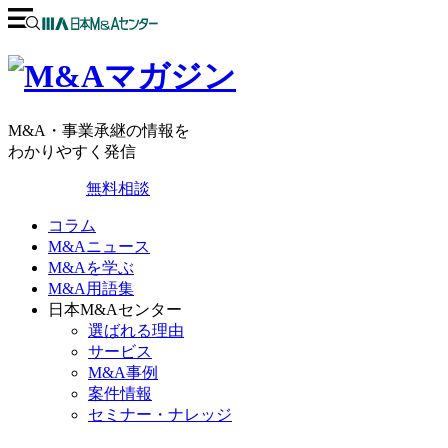
M&A・事業承継の情報を
わかりやすく発信
無料相談
コラム
M&Aニュース
M&Aを学ぶ
M&A用語集
日本M&Aセンター
選ばれる理由
サービス
M&A事例
案件情報
セミナー・ナレッジ