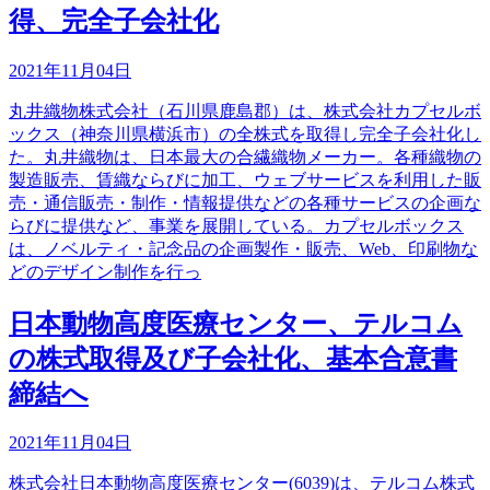
得、完全子会社化
2021年11月04日
丸井織物株式会社（石川県鹿島郡）は、株式会社カプセルボ
ックス（神奈川県横浜市）の全株式を取得し完全子会社化し
た。丸井織物は、日本最大の合繊織物メーカー。各種織物の
製造販売、賃織ならびに加工、ウェブサービスを利用した販
売・通信販売・制作・情報提供などの各種サービスの企画な
らびに提供など、事業を展開している。カプセルボックス
は、ノベルティ・記念品の企画製作・販売、Web、印刷物な
どのデザイン制作を行っ
日本動物高度医療センター、テルコム
の株式取得及び子会社化、基本合意書
締結へ
2021年11月04日
株式会社日本動物高度医療センター(6039)は、テルコム株式