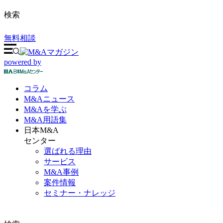
検索
無料相談
powered by
コラム
M&A
ニュース
M&Aを
学ぶ
M&A
用語集
日本M&A
センター
選ばれる理由
サービス
M&A事例
案件情報
セミナー・ナレッジ