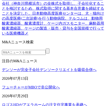
会社（神奈川県横浜市）の全株式を取得し、子会社化するこ
とを検討するため、株式取得に関する基本合意書を締結する
ことを決定した。日本動物高度医療センターは、犬・猫向け
の高度医療(二次診療)を行う動物病院。テルコムは、動物用
酸素濃縮器、酸素濃度計、ケージ内ガスモニター、麻酔器用
酸素濃縮器、ケージの製造・販売・貸与を全国規模で行って
いる医療機器メ
M&Aニュース検索
注目のM&Aニュース
デンソーが完全子会社デンソークリエイトを吸収合併へ
2026年07月13日
フューチャーがMBOで非公開化へ
2026年07月29日
ロゴスHDがアエラホームの注文住宅事業を承継へ