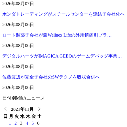
2026年08月07日
ホンダトレーディングがスチールセンターを連結子会社化へ
2026年08月06日
ロート製薬子会社が豪Wellnex Lifeの外用鎮痛剤ブラ…
2026年08月06日
デジタルハーツがIMAGICA GEEQのゲームデバッグ事業…
2026年08月06日
佐藤渡辺が完全子会社のSWテクノを吸収合併へ
2026年08月06日
日付別M&Aニュース
2021年11月
日
月
火
水
木
金
土
1
2
3
4
5
6