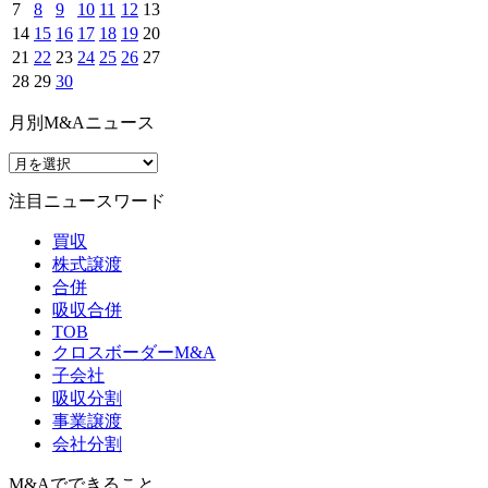
7
8
9
10
11
12
13
14
15
16
17
18
19
20
21
22
23
24
25
26
27
28
29
30
月別M&Aニュース
注目ニュースワード
買収
株式譲渡
合併
吸収合併
TOB
クロスボーダーM&A
子会社
吸収分割
事業譲渡
会社分割
M&Aでできること