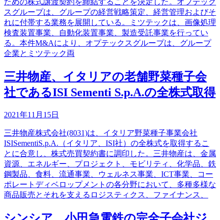
ための株式譲渡契約を締結することを決定した。オプテック
スグループは、グループの経営戦略策定、経営管理およびそ
れに付帯する業務を展開している。ミツテックは、画像処理
検査装置事業、自動化装置事業、製造受託事業を行ってい
る。本件M&Aにより、オプテックスグループは、グループ
企業とミツテック両
三井物産、イタリアの老舗野菜種子会
社であるISI Sementi S.p.A.の全株式取得
2021年11月15日
三井物産株式会社(8031)は、イタリア野菜種子事業会社
ISISementiS.p.A.（イタリア、ISI社）の全株式を取得するこ
とに合意し、株式売買契約書に調印した。三井物産は、金属
資源、エネルギー、プロジェクト、モビリティ、化学品、鉄
鋼製品、食料、流通事業、ウェルネス事業、ICT事業、コー
ポレートディベロップメントの各分野において、多種多様な
商品販売とそれを支えるロジスティクス、ファイナンス、
シンシア、小田急電鉄の完全子会社ジ