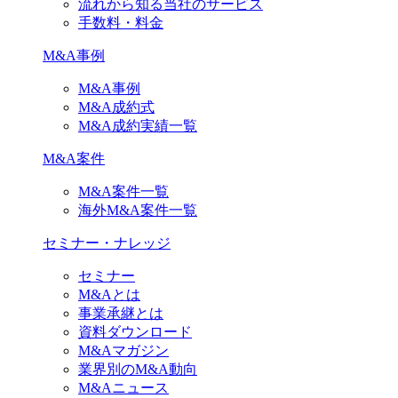
流れから知る当社のサービス
手数料・料金
M&A事例
M&A事例
M&A成約式
M&A成約実績一覧
M&A案件
M&A案件一覧
海外M&A案件一覧
セミナー・ナレッジ
セミナー
M&Aとは
事業承継とは
資料ダウンロード
M&Aマガジン
業界別のM&A動向
M&Aニュース