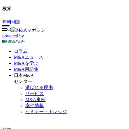
検索
無料相談
powered by
コラム
M&A
ニュース
M&Aを
学ぶ
M&A
用語集
日本M&A
センター
選ばれる理由
サービス
M&A事例
案件情報
セミナー・ナレッジ