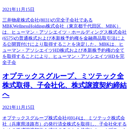
2021年11月15日
三井物産株式会社(8031)の完全子会社である
MBKWellnessHoldings株式会社（東京都千代田区、MBK）
は、ヒューマン・アソシエイツ・ホールディングス株式会社
(6575)の普通株式および本新株予約権を金融商品取引法によ
る公開買付けにより取得することを決定した。MBKは、ヒ
ューマン・アソシエイツHD株式および本新株予約権の全て
を取得することにより、ヒューマン・アソシエイツHDを完
全子会
オプテックスグループ、ミツテック全
株式取得、子会社化、株式譲渡契約締結
へ
2021年11月15日
オプテックスグループ株式会社(6914)は、ミツテック株式会
社（兵庫県淡路市）の発行済全株式を取得し、子会社化する