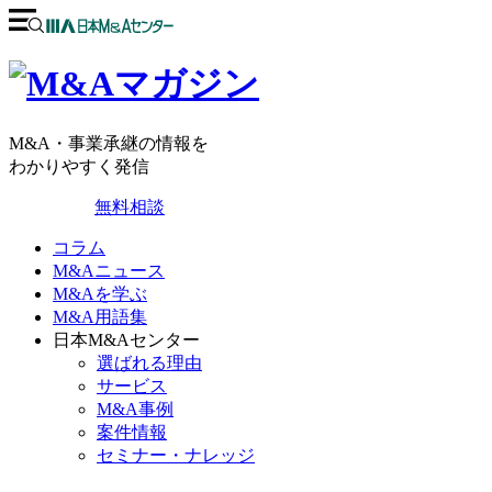
M&A・事業承継の情報を
わかりやすく発信
無料相談
コラム
M&Aニュース
M&Aを学ぶ
M&A用語集
日本M&Aセンター
選ばれる理由
サービス
M&A事例
案件情報
セミナー・ナレッジ