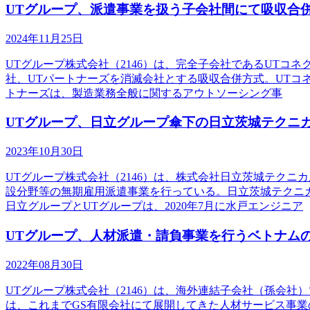
UTグループ、派遣事業を扱う子会社間にて吸収合
2024年11月25日
UTグループ株式会社（2146）は、完全子会社であるUTコ
社、UTパートナーズを消滅会社とする吸収合併方式。UTコネ
トナーズは、製造業務全般に関するアウトソーシング事
UTグループ、日立グループ傘下の日立茨城テクニ
2023年10月30日
UTグループ株式会社（2146）は、株式会社日立茨城テク
設分野等の無期雇用派遣事業を行っている。日立茨城テクニ
日立グループとUTグループは、2020年7月に水戸エンジニア
UTグループ、人材派遣・請負事業を行うベトナムの連結
2022年08月30日
UTグループ株式会社（2146）は、海外連結子会社（孫会社）で
は、これまでGS有限会社にて展開してきた人材サービス事業