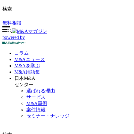
検索
無料相談
powered by
コラム
M&A
ニュース
M&Aを
学ぶ
M&A
用語集
日本M&A
センター
選ばれる理由
サービス
M&A事例
案件情報
セミナー・ナレッジ