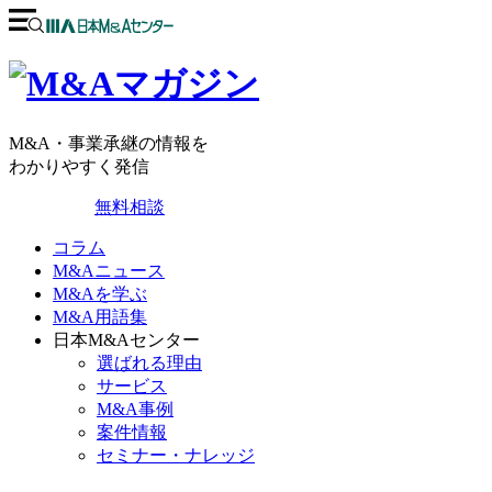
M&A・事業承継の情報を
わかりやすく発信
無料相談
コラム
M&Aニュース
M&Aを学ぶ
M&A用語集
日本M&Aセンター
選ばれる理由
サービス
M&A事例
案件情報
セミナー・ナレッジ