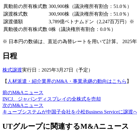
異動前の所有株式数
300,900株（議決権所有割合：51.0％）
譲渡株式数
300,900株（議決権所有割合：51.0％）
譲渡価額
3,789億ベトナムドン（2,247百万円）※
異動後の所有株式数
0株（議決権所有割合：0.0％）
※ 日本円の数値は、直近の為替レートを用いて計算。 2025年3月
日程
株式譲渡
実行日：2025年3月27日（予定）
【
人材派遣・紹介業界のM&A・事業承継の動向はこちら
】
前のM&Aニュース
INCJ、ジャパンディスプレイの全株式を売却
次のM&Aニュース
キューブシステムが中国子会社を小松Business Serviceに譲渡
UTグループに関連するM&Aニュース