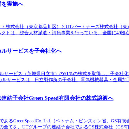
併を実施へ
ネクト株式会社（東京都品川区）とUTパートナーズ株式会社（
クトは、総合人材派遣・請負事業を行っている。全国に49拠点を
カルサービスを子会社化へ
ニカルサービス（茨城県日立市）の51％の株式を取得し、子会社
カルサービスは、日立製作所の子会社。電気機械器具・金属加
子会社Green Speed有限会社の株式譲渡へ
あるGreenSpeedCo.,Ltd.（ベトナム・ビンズオン省、
の全てを、UTグループの連結子会社であるGS株式会社（GS