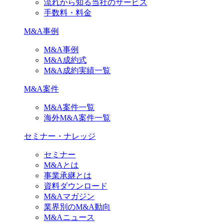
流れから知る当社のサービス
手数料・料金
M&A事例
M&A事例
M&A成約式
M&A成約実績一覧
M&A案件
M&A案件一覧
海外M&A案件一覧
セミナー・ナレッジ
セミナー
M&Aとは
事業承継とは
資料ダウンロード
M&Aマガジン
業界別のM&A動向
M&Aニュース