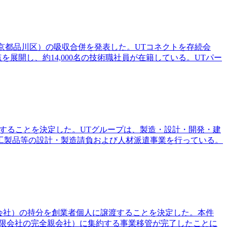
東京都品川区）の吸収合併を発表した。UTコネクトを存続会
展開し、約14,000名の技術職社員が在籍している。UTパー
化することを決定した。UTグループは、製造・設計・開発・建
工製品等の設計・製造請負および人材派遣事業を行っている。
GS有限会社）の持分を創業者個人に譲渡することを決定した。本件
有限会社の完全親会社）に集約する事業移管が完了したことに