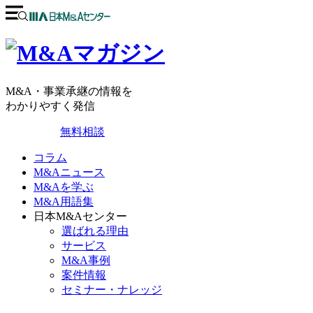
M&A・事業承継の情報を
わかりやすく発信
無料相談
コラム
M&Aニュース
M&Aを学ぶ
M&A用語集
日本M&Aセンター
選ばれる理由
サービス
M&A事例
案件情報
セミナー・ナレッジ