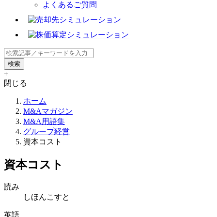
よくあるご質問
+
閉じる
ホーム
M&Aマガジン
M&A用語集
グループ経営
資本コスト
資本コスト
読み
しほんこすと
英語