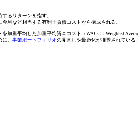
待するリターンを指す。
に金利など相当する有利子負債コストから構成される。
加重平均資本コスト（WACC：Weighted Average Cost
めに、
事業ポートフォリオ
の見直しや最適化が推奨されている