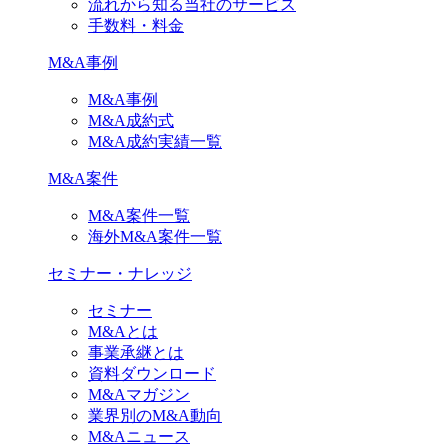
流れから知る当社のサービス
手数料・料金
M&A事例
M&A事例
M&A成約式
M&A成約実績一覧
M&A案件
M&A案件一覧
海外M&A案件一覧
セミナー・ナレッジ
セミナー
M&Aとは
事業承継とは
資料ダウンロード
M&Aマガジン
業界別のM&A動向
M&Aニュース