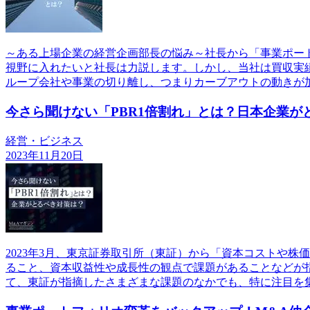
～ある上場企業の経営企画部長の悩み～社長から「事業ポー
視野に入れたいと社長は力説します。しかし、当社は買収実
ループ会社や事業の切り離し、つまりカーブアウトの動きが
今さら聞けない「PBR1倍割れ」とは？日本企業が
経営・ビジネス
2023年11月20日
2023年3月、東京証券取引所（東証）から「資本コストや
ること、資本収益性や成長性の観点で課題があることなどが
て、東証が指摘したさまざまな課題のなかでも、特に注目を