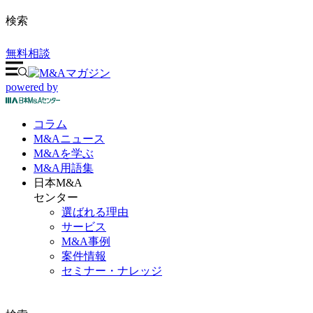
検索
無料相談
powered by
コラム
M&A
ニュース
M&Aを
学ぶ
M&A
用語集
日本M&A
センター
選ばれる理由
サービス
M&A事例
案件情報
セミナー・ナレッジ