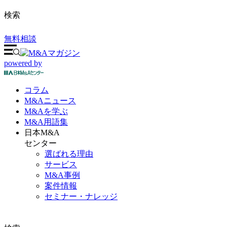
検索
無料相談
powered by
コラム
M&A
ニュース
M&Aを
学ぶ
M&A
用語集
日本M&A
センター
選ばれる理由
サービス
M&A事例
案件情報
セミナー・ナレッジ