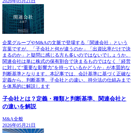
2026年05月21日
企業グループやM&Aの文脈で登場する「関連会社」という
言葉ですが、「子会社と何が違うのか」「出資比率だけで決
まるのか」と疑問に感じる方も多いのではないでしょうか。
関連会社は単に株式の保有割合で決まるものではなく「経営
に対して“重要な影響力”を持っているかどうか」が本質的な
判断基準となります。本記事では、会計基準に基づく正確な
定義から、判断基準、子会社との違い、持分法の仕組みまで
を体系的に解説します
子会社とは？定義・種類と判断基準、関連会社と
の違いを解説
M&A全般
2026年05月21日