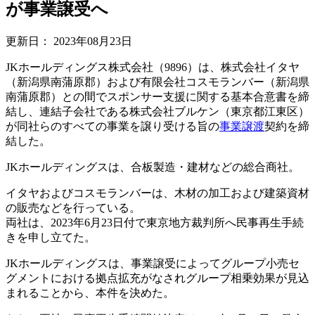
が事業譲受へ
更新日：
2023年08月23日
JKホールディングス株式会社（9896）は、株式会社イタヤ
（新潟県南蒲原郡）および有限会社コスモランバー（新潟県
南蒲原郡）との間でスポンサー支援に関する基本合意書を締
結し、連結子会社である株式会社ブルケン（東京都江東区）
が同社らのすべての事業を譲り受ける旨の
事業譲渡
契約を締
結した。
JKホールディングスは、合板製造・建材などの総合商社。
イタヤおよびコスモランバーは、木材の加工および建築資材
の販売などを行っている。
両社は、2023年6月23日付で東京地方裁判所へ民事再生手続
きを申し立てた。
JKホールディングスは、事業譲受によってグループ小売セ
グメントにおける拠点拡充がなされグループ相乗効果が見込
まれることから、本件を決めた。