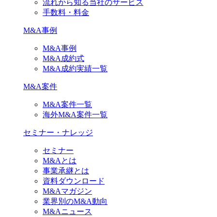
流れから知る当社のサービス
手数料・料金
M&A事例
M&A事例
M&A成約式
M&A成約実績一覧
M&A案件
M&A案件一覧
海外M&A案件一覧
セミナー・ナレッジ
セミナー
M&Aとは
事業承継とは
資料ダウンロード
M&Aマガジン
業界別のM&A動向
M&Aニュース