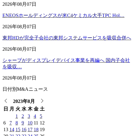
2026年08月07日
ENEOSホールディングスが米C4ケミカル大手TPC Hol…
2026年08月07日
東邦HDが完全子会社の東邦システムサービスを吸収合併へ
2026年08月07日
シャープがディスプレイデバイス事業を再編へ 国内子会社
を吸収…
2026年08月07日
日付別M&Aニュース
2023年8月
日
月
火
水
木
金
土
1
2
3
4
5
6
7
8
9
10
11
12
13
14
15
16
17
18
19