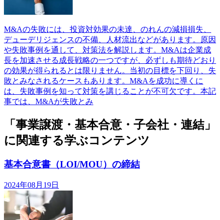
M&Aの失敗には、投資対効果の未達、のれんの減損損失、
デューデリジェンスの不備、人材流出などがあります。原因
や失敗事例を通して、対策法を解説します。M&Aは企業成
長を加速させる成長戦略の一つですが、必ずしも期待どおり
の効果が得られるとは限りません。当初の目標を下回り、失
敗とみなされるケースもあります。M&Aを成功に導くに
は、失敗事例を知って対策を講じることが不可欠です。本記
事では、M&Aが失敗とみ
「事業譲渡・基本合意・子会社・連結」
に関連する学ぶコンテンツ
基本合意書（LOI/MOU）の締結
2024年08月19日