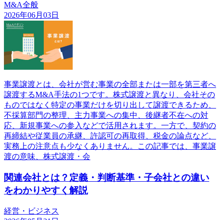
M&A全般
2026年06月03日
事業譲渡とは、会社が営む事業の全部または一部を第三者へ
譲渡するM&A手法の1つです。株式譲渡と異なり、会社その
ものではなく特定の事業だけを切り出して譲渡できるため、
不採算部門の整理、主力事業への集中、後継者不在への対
応、新規事業への参入などで活用されます。一方で、契約の
再締結や従業員の承継、許認可の再取得、税金の論点など、
実務上の注意点も少なくありません。この記事では、事業譲
渡の意味、株式譲渡・会
関連会社とは？定義・判断基準・子会社との違い
をわかりやすく解説
経営・ビジネス