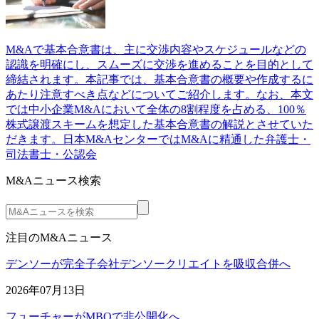
M&Aで基本合意書は、主に交渉内容やスケジュールなどの
認識を明確にし、スムーズに交渉を進めることを目的として
締結されます。本記事では、基本合意書の概要や作成するに
あたり注意すべき点などについてご紹介します。なお、本文
では中小企業M&Aにおいて全体の8割程度を占める、100％
株式譲渡スキームを想定した基本合意書の解説とさせていた
だきます。日本M&AセンターではM&Aに精通した弁護士・
司法書士・公認会
M&Aニュース検索
注目のM&Aニュース
デンソーが完全子会社デンソークリエイトを吸収合併へ
2026年07月13日
フューチャーがMBOで非公開化へ