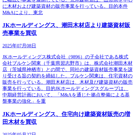
に木材および建築資材の販売事業を行っている。目的本件
M&Aにより、東北
JKホールディングス、潮田木材店より建築資材販
売事業を買収
2025年07月08日
JKホールディングス株式会社（9896）の子会社である株式
会社ブルケン関東（千葉県習志野市）は、株式会社潮田木材
店（茨城県神栖市）との間で、同社の建築資材販売事業を譲
り受ける旨の契約を締結した。ブルケン関東は、住宅資材の
販売を行っている。潮田木材店は、木材及び建築資材の販売
事業を行っている。目的JKホールディングスグループは、
中期経営計画において、「M&Aを通じた拠点整備による基
盤事業の強化」を重
JKホールディングス、住宅向け建築資材販売の増
田木材を買収
2025年05月27日