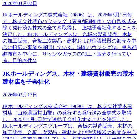
2026年04月02日
JKホールディングス株式会社（9896）は、2026年5月1日付
で、株式会社調布ハウジング（東京都調布市）の自己株式を
除く発行済み株式の全てを取得し、連結子会社化することを
決定した。JKホールディングスは、合板の製造販売、木材
の加工販売、合板二次製品・建材および住設機器の卸売を中
心に幅広い事業を展開している。調布ハウジングは、東京都
調布市を中心に、サッシやガラスの加工・販売を行ってい
る。目的本件M
JKホールディングス、木材・建築資材販売の荒木
建材店を子会社化
2026年02月17日
JKホールディングス株式会社（9896）は、株式会社荒木建
材店（山形県西村山郡）の発行する発行済み全株式を取得
し、2026年4月1日付で連結子会社化することを決定した。
JKホールディングスグループは、合板の製造販売、木材の
加工販売、合板二次製品・建材および住設機器の卸売を中心
に幅広い事業を展開している。荒木建材店は、山形県を中心