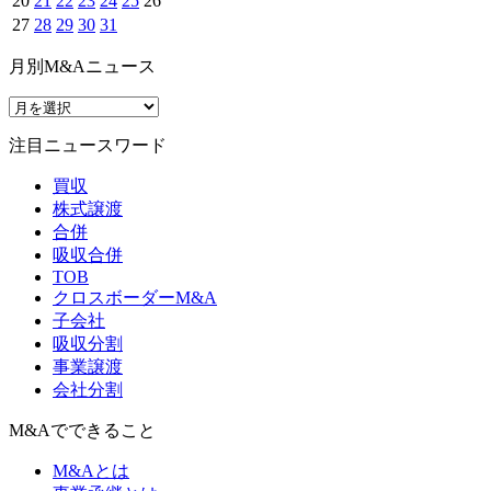
20
21
22
23
24
25
26
27
28
29
30
31
月別M&Aニュース
注目ニュースワード
買収
株式譲渡
合併
吸収合併
TOB
クロスボーダーM&A
子会社
吸収分割
事業譲渡
会社分割
M&Aでできること
M&Aとは