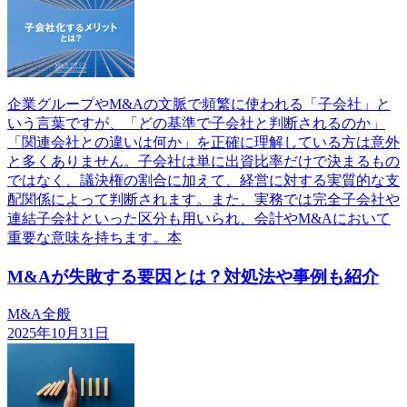
企業グループやM&Aの文脈で頻繁に使われる「子会社」と
いう言葉ですが、「どの基準で子会社と判断されるのか」
「関連会社との違いは何か」を正確に理解している方は意外
と多くありません。子会社は単に出資比率だけで決まるもの
ではなく、議決権の割合に加えて、経営に対する実質的な支
配関係によって判断されます。また、実務では完全子会社や
連結子会社といった区分も用いられ、会計やM&Aにおいて
重要な意味を持ちます。本
M&Aが失敗する要因とは？対処法や事例も紹介
M&A全般
2025年10月31日