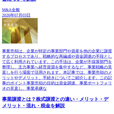
M&A全般
2026年07月03日
事業売却は、企業が特定の事業部門や資産を他の企業に譲渡
するプロセスであり、戦略的な再編成や資金調達の手段とし
て広く利用されています。この手法は、企業が不採算部門を
整理し、主力事業へ経営資源を集中するなど、事業戦略の見
直しを行う場面で活用されます。本記事では、事業売却のメ
リットやデメリット、手続きについてご紹介します。この記
事のポイント事業売却の目的は資金調達、事業ポートフォリ
オの見直し、事業承継な
事業譲渡とは？株式譲渡との違い・メリット・デ
メリット・流れ・税金を解説