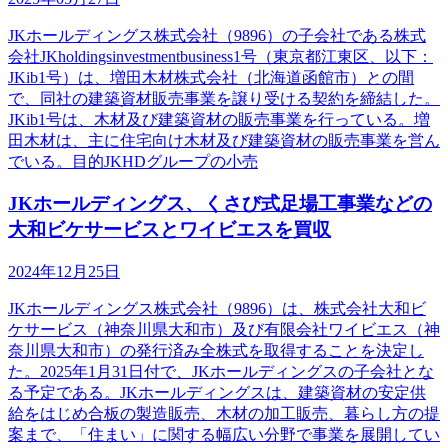
JKホールディングス株式会社（9896）の子会社である株式
会社JKholdingsinvestmentbusiness1号（東京都江東区、以下：
JKib1号）は、増田木材株式会社（北海道函館市）との間
で、同社の建築資材販売事業を譲り受ける契約を締結した。
JKib1号は、木材及び建築資材の販売事業を行っている。増
田木材は、主に住宅向け木材及び建築資材の販売事業を営ん
でいる。目的JKHDグループの小売
JKホールディングス、くさび式足場工事業などの
大和ビケサービスとワイビエスを買収
2024年12月25日
JKホールディングス株式会社（9896）は、株式会社大和ビ
ケサービス（神奈川県大和市）及び有限会社ワイビエス（神
奈川県大和市）の発行済み全株式を取得することを決定し
た。2025年1月31日付で、JKホールディングスの子会社とな
る予定である。JKホールディングスは、建築資材の安定供
給をはじめ合板の製造販売、木材の加工販売、暮らし方の提
案まで、「住まい」に関する幅広い分野で事業を展開してい