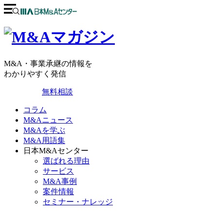
M&A・事業承継の情報を
わかりやすく発信
無料相談
コラム
M&Aニュース
M&Aを学ぶ
M&A用語集
日本M&Aセンター
選ばれる理由
サービス
M&A事例
案件情報
セミナー・ナレッジ