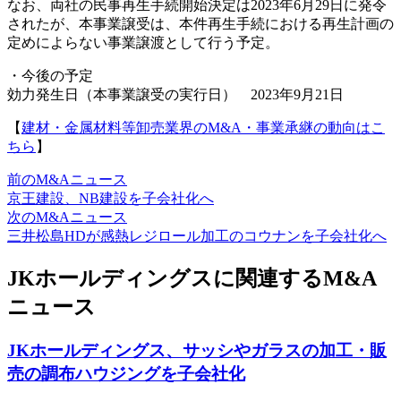
なお、両社の民事再生手続開始決定は2023年6月29日に発令
されたが、本事業譲受は、本件再生手続における再生計画の
定めによらない事業譲渡として行う予定。
・今後の予定
効力発生日（本事業譲受の実行日） 2023年9月21日
【
建材・金属材料等卸売業界のM&A・事業承継の動向はこ
ちら
】
前のM&Aニュース
京王建設、NB建設を子会社化へ
次のM&Aニュース
三井松島HDが感熱レジロール加工のコウナンを子会社化へ
JKホールディングスに関連するM&A
ニュース
JKホールディングス、サッシやガラスの加工・販
売の調布ハウジングを子会社化