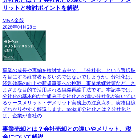
リットと検討ポイントを解説
M&A全般
2026年04月28日
事業の成長や再編を検討する中で、「分社化」という選択肢
を目にする経営者も多いのではないでしょうか。分社化は、
経営効率の向上や新規事業への挑戦、事業承継対策など、さ
まざまな目的で活用される組織再編手法です。本記事では、
分社化の基本的な仕組み子会社化との違い分社化が向いてい
るケースメリット・デメリット実務上の注意点を、実務目線
でわかりやすく解説します。mokuji]分社化とは？分社化と
は、企業が自社の
事業売却とは？会社売却との違いやメリット、税
金について解説