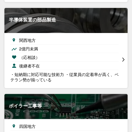
半導体装置の部品製造
関西地方
2億円未満
（応相談）
後継者不在
・短納期に対応可能な技術力 ・従業員の定着率が高く、ベ
テラン勢が揃っている
ボイラー工事等
四国地方