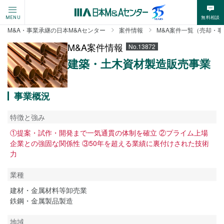
無料相談
MENU
M&A・事業承継の日本M&Aセンター
案件情報
M&A案件一覧（売却・
M&A案件情報
No.13872
建築・土木資材製造販売事業
事業概況
特徴と強み
①提案・試作・開発まで一気通貫の体制を確立 ②プライム上場
企業との強固な関係性 ③50年を超える業績に裏付けされた技術
力
業種
建材・金属材料等卸売業
鉄鋼・金属製品製造
地域