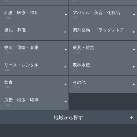
(31)
(45)
介護・医療・福祉
アパレル・美容・化粧品
(168)
(71)
婚礼・葬儀
調剤薬局・ドラッグストア
(11)
(25)
物流・運輸・倉庫
家具・雑貨
(124)
(119)
リース・レンタル
農林水産
(30)
(43)
飲食
その他
(56)
(115)
広告・出版・印刷
(101)
地域から探す