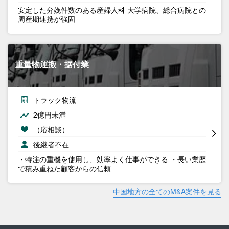
安定した分娩件数のある産婦人科 大学病院、総合病院との
周産期連携が強固
重量物運搬・据付業
トラック物流
2億円未満
（応相談）
後継者不在
・特注の重機を使用し、効率よく仕事ができる ・長い業歴
で積み重ねた顧客からの信頼
中国地方の全てのM&A案件を見る