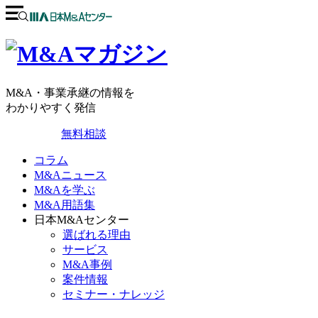
M&A・事業承継の情報を
わかりやすく発信
無料相談
コラム
M&Aニュース
M&Aを学ぶ
M&A用語集
日本M&Aセンター
選ばれる理由
サービス
M&A事例
案件情報
セミナー・ナレッジ