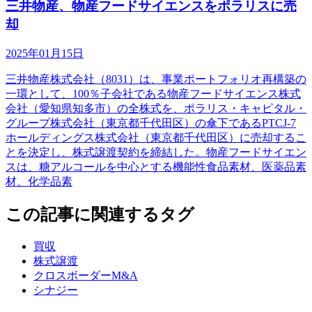
三井物産、物産フードサイエンスをポラリスに売
却
2025年01月15日
三井物産株式会社（8031）は、事業ポートフォリオ再構築の
一環として、100％子会社である物産フードサイエンス株式
会社（愛知県知多市）の全株式を、ポラリス・キャピタル・
グループ株式会社（東京都千代田区）の傘下であるPTCJ-7
ホールディングス株式会社（東京都千代田区）に売却するこ
とを決定し、株式譲渡契約を締結した。物産フードサイエン
スは、糖アルコールを中心とする機能性食品素材、医薬品素
材、化学品素
この記事に関連するタグ
買収
株式譲渡
クロスボーダーM&A
シナジー