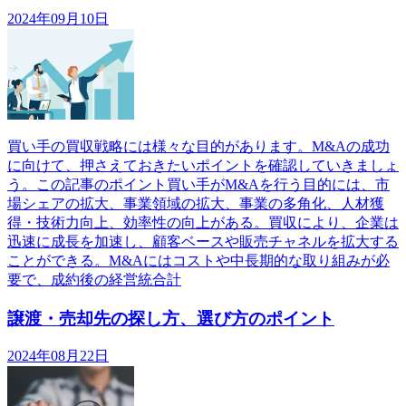
2024年09月10日
買い手の買収戦略には様々な目的があります。M&Aの成功
に向けて、押さえておきたいポイントを確認していきましょ
う。この記事のポイント買い手がM&Aを行う目的には、市
場シェアの拡大、事業領域の拡大、事業の多角化、人材獲
得・技術力向上、効率性の向上がある。買収により、企業は
迅速に成長を加速し、顧客ベースや販売チャネルを拡大する
ことができる。M&Aにはコストや中長期的な取り組みが必
要で、成約後の経営統合計
譲渡・売却先の探し方、選び方のポイント
2024年08月22日