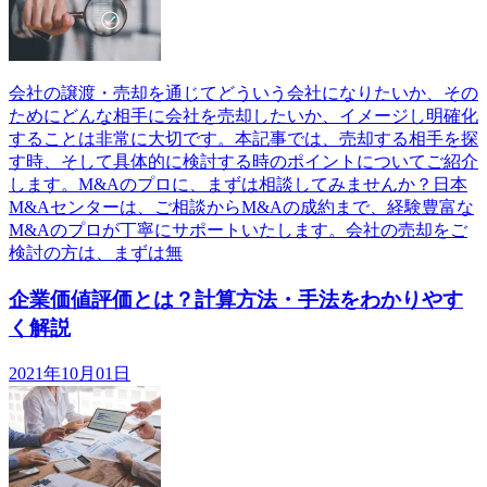
会社の譲渡・売却を通じてどういう会社になりたいか、その
ためにどんな相手に会社を売却したいか、イメージし明確化
することは非常に大切です。本記事では、売却する相手を探
す時、そして具体的に検討する時のポイントについてご紹介
します。M&Aのプロに、まずは相談してみませんか？日本
M&Aセンターは、ご相談からM&Aの成約まで、経験豊富な
M&Aのプロが丁寧にサポートいたします。会社の売却をご
検討の方は、まずは無
企業価値評価とは？計算方法・手法をわかりやす
く解説
2021年10月01日