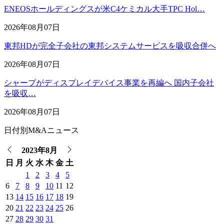
ENEOSホールディングスが米C4ケミカル大手TPC Hol…
2026年08月07日
東邦HDが完全子会社の東邦システムサービスを吸収合併へ
2026年08月07日
シャープがディスプレイデバイス事業を再編へ 国内子会社
を吸収…
2026年08月07日
日付別M&Aニュース
2023年8月
日
月
火
水
木
金
土
1
2
3
4
5
6
7
8
9
10
11
12
13
14
15
16
17
18
19
20
21
22
23
24
25
26
27
28
29
30
31