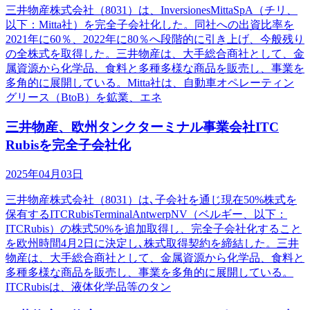
三井物産株式会社（8031）は、InversionesMittaSpA（チリ、
以下：Mitta社）を完全子会社化した。同社への出資比率を
2021年に60％、2022年に80％へ段階的に引き上げ、今般残り
の全株式を取得した。三井物産は、大手総合商社として、金
属資源から化学品、食料と多種多様な商品を販売し、事業を
多角的に展開している。Mitta社は、自動車オペレーティン
グリース（BtoB）を鉱業、エネ
三井物産、欧州タンクターミナル事業会社ITC
Rubisを完全子会社化
2025年04月03日
三井物産株式会社（8031）は､子会社を通じ現在50%株式を
保有するITCRubisTerminalAntwerpNV（ベルギー、以下：
ITCRubis）の株式50%を追加取得し、完全子会社化すること
を欧州時間4月2日に決定し､株式取得契約を締結した。三井
物産は、大手総合商社として、金属資源から化学品、食料と
多種多様な商品を販売し、事業を多角的に展開している。
ITCRubisは、液体化学品等のタン