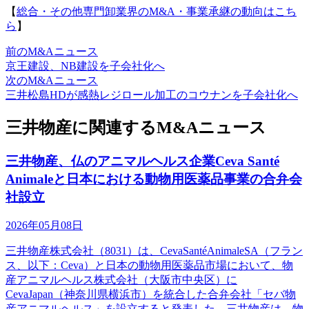
【
総合・その他専門卸業界のM&A・事業承継の動向はこち
ら
】
前のM&Aニュース
京王建設、NB建設を子会社化へ
次のM&Aニュース
三井松島HDが感熱レジロール加工のコウナンを子会社化へ
三井物産に関連するM&Aニュース
三井物産、仏のアニマルヘルス企業Ceva Santé
Animaleと日本における動物用医薬品事業の合弁会
社設立
2026年05月08日
三井物産株式会社（8031）は、CevaSantéAnimaleSA（フラン
ス、以下：Ceva）と日本の動物用医薬品市場において、物
産アニマルヘルス株式会社（大阪市中央区）に
CevaJapan（神奈川県横浜市）を統合した合弁会社「セバ物
産アニマルヘルス」を設立すると発表した。三井物産は、物