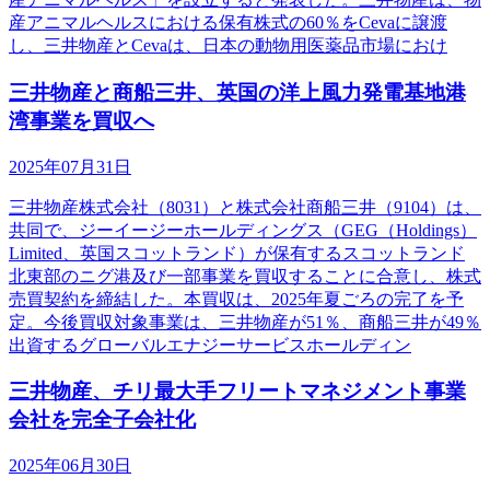
産アニマルヘルスにおける保有株式の60％をCevaに譲渡
し、三井物産とCevaは、日本の動物用医薬品市場におけ
三井物産と商船三井、英国の洋上風力発電基地港
湾事業を買収へ
2025年07月31日
三井物産株式会社（8031）と株式会社商船三井（9104）は、
共同で、ジーイージーホールディングス（GEG（Holdings）
Limited、英国スコットランド）が保有するスコットランド
北東部のニグ港及び一部事業を買収することに合意し、株式
売買契約を締結した。本買収は、2025年夏ごろの完了を予
定。今後買収対象事業は、三井物産が51％、商船三井が49％
出資するグローバルエナジーサービスホールディン
三井物産、チリ最大手フリートマネジメント事業
会社を完全子会社化
2025年06月30日