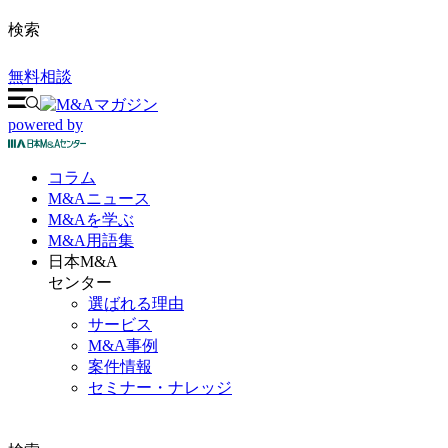
検索
無料相談
powered by
コラム
M&A
ニュース
M&Aを
学ぶ
M&A
用語集
日本M&A
センター
選ばれる理由
サービス
M&A事例
案件情報
セミナー・ナレッジ