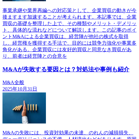
事業承継や業界再編への対応策として、企業買収の動きが今
後ますます加速することが考えられます。本記事では、企業
買収の基礎を整理した上で、その種類やメリット・デメリッ
ト、具体的な流れなどについて解説します。この記事のポイ
ントM&Aによる企業買収は、経営陣が他社の株式を取得
し、経営権を獲得する手法で、目的には競争力強化や事業多
角化がある。企業買収には友好的買収と同意なき買収があ
り、前者は経営陣との合意を
M&Aが失敗する要因とは？対処法や事例も紹介
M&A全般
2025年10月31日
M&Aの失敗には、投資対効果の未達、のれんの減損損失、