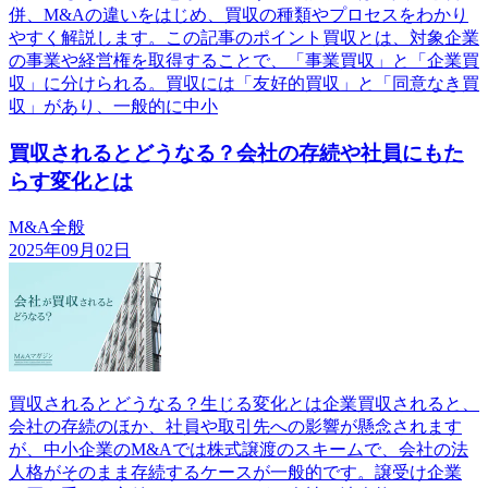
併、M&Aの違いをはじめ、買収の種類やプロセスをわかり
やすく解説します。この記事のポイント買収とは、対象企業
の事業や経営権を取得することで、「事業買収」と「企業買
収」に分けられる。買収には「友好的買収」と「同意なき買
収」があり、一般的に中小
買収されるとどうなる？会社の存続や社員にもた
らす変化とは
M&A全般
2025年09月02日
買収されるとどうなる？生じる変化とは企業買収されると、
会社の存続のほか、社員や取引先への影響が懸念されます
が、中小企業のM&Aでは株式譲渡のスキームで、会社の法
人格がそのまま存続するケースが一般的です。譲受け企業