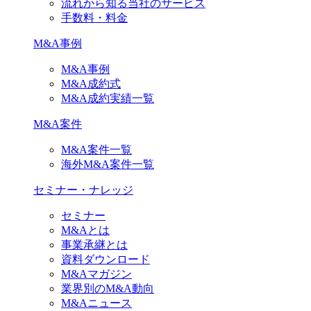
流れから知る当社のサービス
手数料・料金
M&A事例
M&A事例
M&A成約式
M&A成約実績一覧
M&A案件
M&A案件一覧
海外M&A案件一覧
セミナー・ナレッジ
セミナー
M&Aとは
事業承継とは
資料ダウンロード
M&Aマガジン
業界別のM&A動向
M&Aニュース