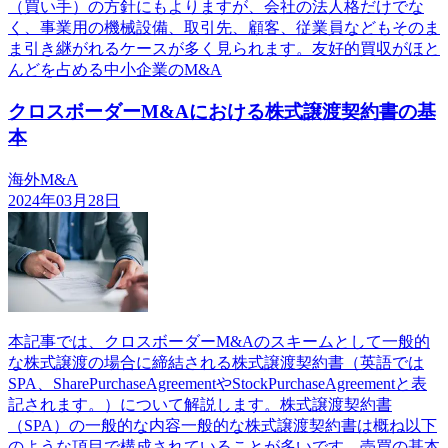
（買い手）の方針にもよりますが、会社の法人格だけでな
く、事業用の機械設備、取引先、顧客、従業員などもそのま
ま引き継がれるケースが多く見られます。友好的買収がほと
んどを占める中小企業のM&A
クロスボーダーM&Aにおける株式譲渡契約書の基
本
海外M&A
2024年03月28日
本記事では、クロスボーダーM&Aのスキームとして一般的
な株式譲渡の場合に締結される株式譲渡契約書（英語では
SPA、SharePurchaseAgreementやStockPurchaseAgreementと表
記されます。）について解説します。株式譲渡契約書
（SPA）の一般的な内容一般的な株式譲渡契約書は概ね以下
のような項目で構成されていることが多いです。売買の基本