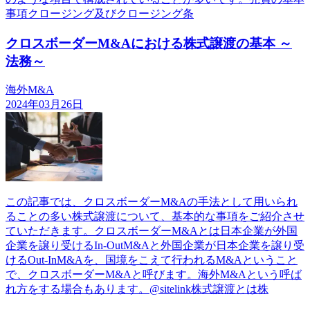
事項クロージング及びクロージング条
クロスボーダーM&Aにおける株式譲渡の基本 ～
法務～
海外M&A
2024年03月26日
この記事では、クロスボーダーM&Aの手法として用いられ
ることの多い株式譲渡について、基本的な事項をご紹介させ
ていただきます。クロスボーダーM&Aとは日本企業が外国
企業を譲り受けるIn-OutM&Aと外国企業が日本企業を譲り受
けるOut-InM&Aを、国境をこえて行われるM&Aということ
で、クロスボーダーM&Aと呼びます。海外M&Aという呼ば
れ方をする場合もあります。@sitelink株式譲渡とは株