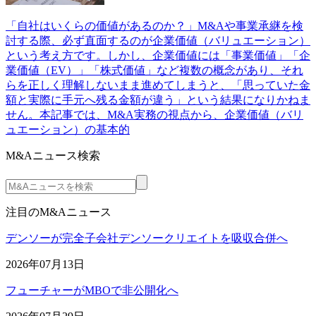
「自社はいくらの価値があるのか？」M&Aや事業承継を検
討する際、必ず直面するのが企業価値（バリュエーション）
という考え方です。しかし、企業価値には「事業価値」「企
業価値（EV）」「株式価値」など複数の概念があり、それ
らを正しく理解しないまま進めてしまうと、「思っていた金
額と実際に手元へ残る金額が違う」という結果になりかねま
せん。本記事では、M&A実務の視点から、企業価値（バリ
ュエーション）の基本的
M&Aニュース検索
注目のM&Aニュース
デンソーが完全子会社デンソークリエイトを吸収合併へ
2026年07月13日
フューチャーがMBOで非公開化へ