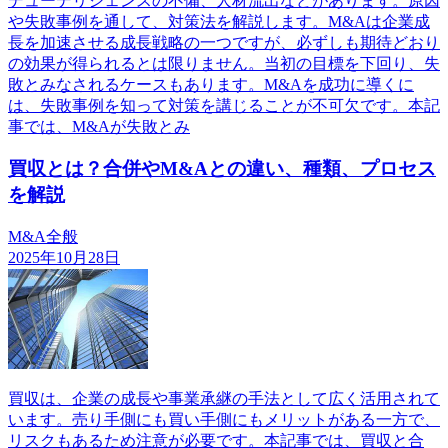
デューデリジェンスの不備、人材流出などがあります。原因
や失敗事例を通して、対策法を解説します。M&Aは企業成
長を加速させる成長戦略の一つですが、必ずしも期待どおり
の効果が得られるとは限りません。当初の目標を下回り、失
敗とみなされるケースもあります。M&Aを成功に導くに
は、失敗事例を知って対策を講じることが不可欠です。本記
事では、M&Aが失敗とみ
買収とは？合併やM&Aとの違い、種類、プロセス
を解説
M&A全般
2025年10月28日
買収は、企業の成長や事業承継の手法として広く活用されて
います。売り手側にも買い手側にもメリットがある一方で、
リスクもあるため注意が必要です。本記事では、買収と合