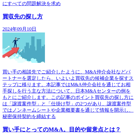
にすべての問題解決を求め
買収先の探し方
2024年09月10日
買い手の相談先でご紹介したように、M&A仲介会社などパ
ートナーを選定したら、いよいよ買収先の候補企業を探すス
テップに移ります。本記事ではM&A仲介会社を通じてお相
手探しを行う主な方法について、日本M&Aセンターの例を
もとにご紹介します。この記事のポイント買収先の探し方に
は「譲渡案件型」と「仕掛け型」の2つがあり、譲渡案件型
ではノンネームシートや企業概要書を通じて情報を開示し、
秘密保持契約を締結する
買い手にとってのM&A。目的や留意点とは？