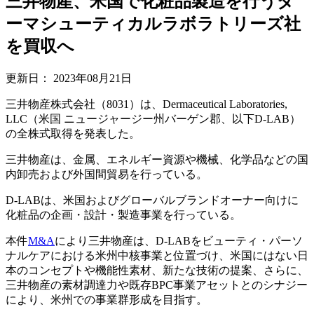
三井物産、米国で化粧品製造を行うダ
ーマシューティカルラボラトリーズ社
を買収へ
更新日：
2023年08月21日
三井物産株式会社（8031）は、Dermaceutical Laboratories,
LLC（米国 ニュージャージー州バーゲン郡、以下D-LAB）
の全株式取得を発表した。
三井物産は、金属、エネルギー資源や機械、化学品などの国
内卸売および外国間貿易を行っている。
D-LABは、米国およびグローバルブランドオーナー向けに
化粧品の企画・設計・製造事業を行っている。
本件
M&A
により三井物産は、D-LABをビューティ・パーソ
ナルケアにおける米州中核事業と位置づけ、米国にはない日
本のコンセプトや機能性素材、新たな技術の提案、さらに、
三井物産の素材調達力や既存BPC事業アセットとのシナジー
により、米州での事業群形成を目指す。