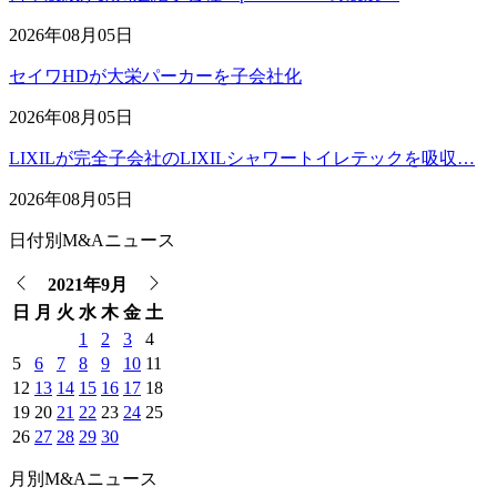
2026年08月05日
セイワHDが大栄パーカーを子会社化
2026年08月05日
LIXILが完全子会社のLIXILシャワートイレテックを吸収…
2026年08月05日
日付別M&Aニュース
2021年9月
日
月
火
水
木
金
土
1
2
3
4
5
6
7
8
9
10
11
12
13
14
15
16
17
18
19
20
21
22
23
24
25
26
27
28
29
30
月別M&Aニュース