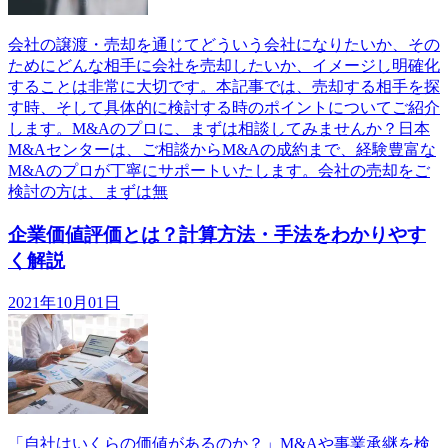
会社の譲渡・売却を通じてどういう会社になりたいか、その
ためにどんな相手に会社を売却したいか、イメージし明確化
することは非常に大切です。本記事では、売却する相手を探
す時、そして具体的に検討する時のポイントについてご紹介
します。M&Aのプロに、まずは相談してみませんか？日本
M&Aセンターは、ご相談からM&Aの成約まで、経験豊富な
M&Aのプロが丁寧にサポートいたします。会社の売却をご
検討の方は、まずは無
企業価値評価とは？計算方法・手法をわかりやす
く解説
2021年10月01日
「自社はいくらの価値があるのか？」M&Aや事業承継を検