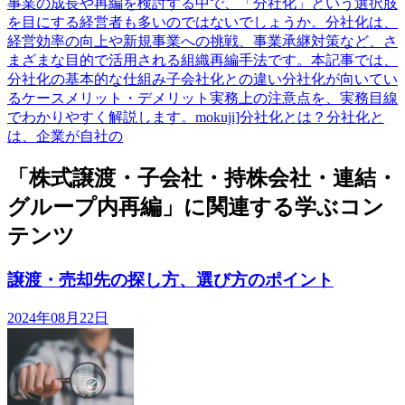
事業の成長や再編を検討する中で、「分社化」という選択肢
を目にする経営者も多いのではないでしょうか。分社化は、
経営効率の向上や新規事業への挑戦、事業承継対策など、さ
まざまな目的で活用される組織再編手法です。本記事では、
分社化の基本的な仕組み子会社化との違い分社化が向いてい
るケースメリット・デメリット実務上の注意点を、実務目線
でわかりやすく解説します。mokuji]分社化とは？分社化と
は、企業が自社の
「株式譲渡・子会社・持株会社・連結・
グループ内再編」に関連する学ぶコン
テンツ
譲渡・売却先の探し方、選び方のポイント
2024年08月22日