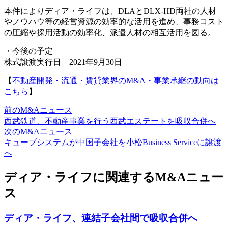
本件によりディア・ライフは、DLAとDLX-HD両社の人材
やノウハウ等の経営資源の効率的な活用を進め、事務コスト
の圧縮や採用活動の効率化、派遣人材の相互活用を図る。
・今後の予定
株式譲渡実行日 2021年9月30日
【
不動産開発・流通・賃貸業界のM&A・事業承継の動向は
こちら
】
前のM&Aニュース
西武鉄道、不動産事業を行う西武エステートを吸収合併へ
次のM&Aニュース
キューブシステムが中国子会社を小松Business Serviceに譲渡
へ
ディア・ライフに関連するM&Aニュー
ス
ディア・ライフ、連結子会社間で吸収合併へ