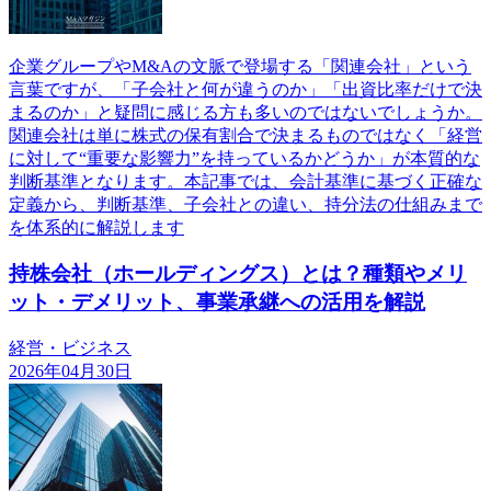
企業グループやM&Aの文脈で登場する「関連会社」という
言葉ですが、「子会社と何が違うのか」「出資比率だけで決
まるのか」と疑問に感じる方も多いのではないでしょうか。
関連会社は単に株式の保有割合で決まるものではなく「経営
に対して“重要な影響力”を持っているかどうか」が本質的な
判断基準となります。本記事では、会計基準に基づく正確な
定義から、判断基準、子会社との違い、持分法の仕組みまで
を体系的に解説します
持株会社（ホールディングス）とは？種類やメリ
ット・デメリット、事業承継への活用を解説
経営・ビジネス
2026年04月30日