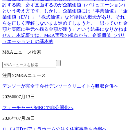
討する際、必ず直面するのが企業価値（バリュエーション）
という考え方です。しかし、企業価値には「事業価値」「企
業価値（EV）」「株式価値」など複数の概念があり、それ
らを正しく理解しないまま進めてしまうと、「思っていた金
額と実際に手元へ残る金額が違う」という結果になりかねま
せん。本記事では、M&A実務の視点から、企業価値（バリ
ュエーション）の基本的
M&Aニュース検索
注目のM&Aニュース
デンソーが完全子会社デンソークリエイトを吸収合併へ
2026年07月13日
フューチャーがMBOで非公開化へ
2026年07月29日
ロゴスHDがアエラホームの注文住宅事業を承継へ