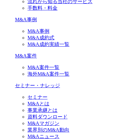
流れから知る当社のサービス
手数料・料金
M&A事例
M&A事例
M&A成約式
M&A成約実績一覧
M&A案件
M&A案件一覧
海外M&A案件一覧
セミナー・ナレッジ
セミナー
M&Aとは
事業承継とは
資料ダウンロード
M&Aマガジン
業界別のM&A動向
M&Aニュース