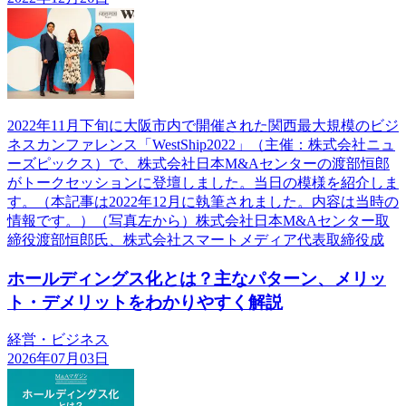
2022年11月下旬に大阪市内で開催された関西最大規模のビジ
ネスカンファレンス「WestShip2022」（主催：株式会社ニュ
ーズピックス）で、株式会社日本M&Aセンターの渡部恒郎
がトークセッションに登壇しました。当日の模様を紹介しま
す。（本記事は2022年12月に執筆されました。内容は当時の
情報です。）（写真左から）株式会社日本M&Aセンター取
締役渡部恒郎氏、株式会社スマートメディア代表取締役成
ホールディングス化とは？主なパターン、メリッ
ト・デメリットをわかりやすく解説
経営・ビジネス
2026年07月03日