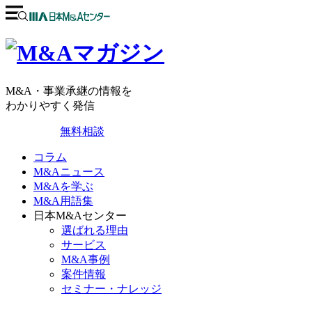
M&A・事業承継の情報を
わかりやすく発信
無料相談
コラム
M&Aニュース
M&Aを学ぶ
M&A用語集
日本M&Aセンター
選ばれる理由
サービス
M&A事例
案件情報
セミナー・ナレッジ