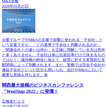
M&A全般
2026年05月21日
企業グループやM&Aの文脈で頻繁に使われる「子会社」と
いう言葉ですが、「どの基準で子会社と判断されるのか」
「関連会社との違いは何か」を正確に理解している方は意外
と多くありません。子会社は単に出資比率だけで決まるもの
ではなく、議決権の割合に加えて、経営に対する実質的な支
配関係によって判断されます。また、実務では完全子会社や
連結子会社といった区分も用いられ、会計やM&Aにおいて
重要な意味を持ちます。本
関西最大規模のビジネスカンファレンス
「WestShip 2022」に登壇！
広報室だより
2022年12月26日