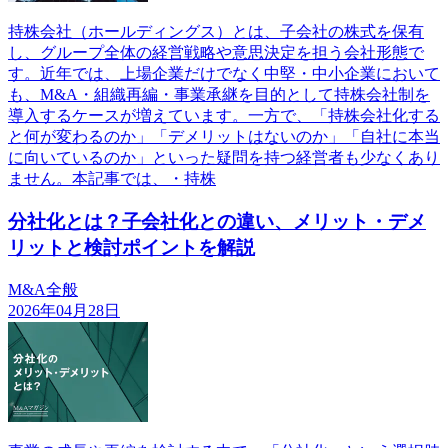
持株会社（ホールディングス）とは、子会社の株式を保有
し、グループ全体の経営戦略や意思決定を担う会社形態で
す。近年では、上場企業だけでなく中堅・中小企業において
も、M&A・組織再編・事業承継を目的として持株会社制を
導入するケースが増えています。一方で、「持株会社化する
と何が変わるのか」「デメリットはないのか」「自社に本当
に向いているのか」といった疑問を持つ経営者も少なくあり
ません。本記事では、・持株
分社化とは？子会社化との違い、メリット・デメ
リットと検討ポイントを解説
M&A全般
2026年04月28日