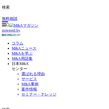
検索
無料相談
powered by
コラム
M&A
ニュース
M&Aを
学ぶ
M&A
用語集
日本M&A
センター
選ばれる理由
サービス
M&A事例
案件情報
セミナー・ナレッジ