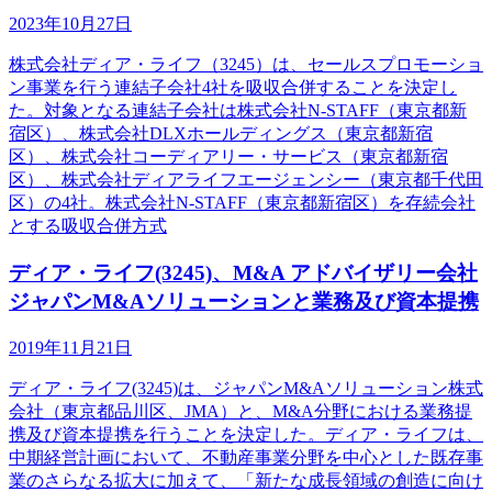
2023年10月27日
株式会社ディア・ライフ（3245）は、セールスプロモーショ
ン事業を行う連結子会社4社を吸収合併することを決定し
た。対象となる連結子会社は株式会社N-STAFF（東京都新
宿区）、株式会社DLXホールディングス（東京都新宿
区）、株式会社コーディアリー・サービス（東京都新宿
区）、株式会社ディアライフエージェンシー（東京都千代田
区）の4社。株式会社N-STAFF（東京都新宿区）を存続会社
とする吸収合併方式
ディア・ライフ(3245)、M&A アドバイザリー会社
ジャパンM&Aソリューションと業務及び資本提携
2019年11月21日
ディア・ライフ(3245)は、ジャパンM&Aソリューション株式
会社（東京都品川区、JMA）と、M&A分野における業務提
携及び資本提携を行うことを決定した。ディア・ライフは、
中期経営計画において、不動産事業分野を中心とした既存事
業のさらなる拡大に加えて、「新たな成長領域の創造に向け