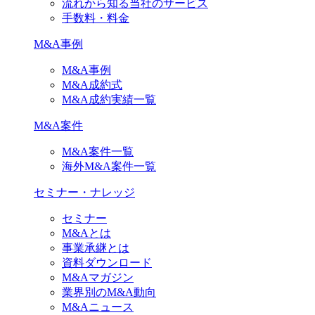
流れから知る当社のサービス
手数料・料金
M&A事例
M&A事例
M&A成約式
M&A成約実績一覧
M&A案件
M&A案件一覧
海外M&A案件一覧
セミナー・ナレッジ
セミナー
M&Aとは
事業承継とは
資料ダウンロード
M&Aマガジン
業界別のM&A動向
M&Aニュース