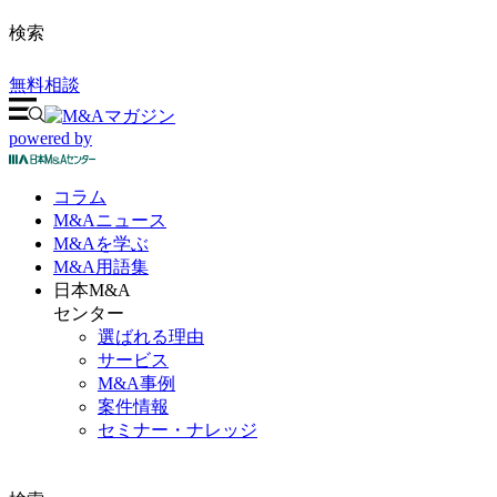
検索
無料相談
powered by
コラム
M&A
ニュース
M&Aを
学ぶ
M&A
用語集
日本M&A
センター
選ばれる理由
サービス
M&A事例
案件情報
セミナー・ナレッジ