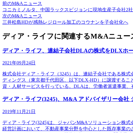
前のM&Aニュース
コニカミノルタ、中国ラックスビジョンに現地生産子会社2
次のM&Aニュース
三井松島HDが感熱レジロール加工のコウナンを子会社化へ
ディア・ライフに関連するM&Aニュー
ディア・ライフ、連結子会社DLAの株式をDLXホ
2021年09月24日
株式会社ディア・ライフ（3245）は、連結子会社である株
ディングス（東京都千代田区、以下DLX-HD）に譲渡する
資・人材サービスを行っている。DLAは、労働者派遣事業、
ディア・ライフ(3245)、M&A アドバイザリー会
2019年11月21日
ディア・ライフ(3245)は、ジャパンM&Aソリューション
経営計画において、不動産事業分野を中心とした既存事業の