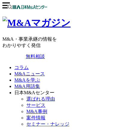
M&A・事業承継の情報を
わかりやすく発信
無料相談
コラム
M&Aニュース
M&Aを学ぶ
M&A用語集
日本M&Aセンター
選ばれる理由
サービス
M&A事例
案件情報
セミナー・ナレッジ