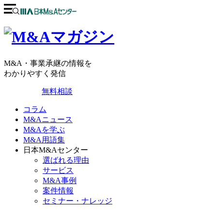
M&A・事業承継の情報を
わかりやすく発信
無料相談
コラム
M&Aニュース
M&Aを学ぶ
M&A用語集
日本M&Aセンター
選ばれる理由
サービス
M&A事例
案件情報
セミナー・ナレッジ