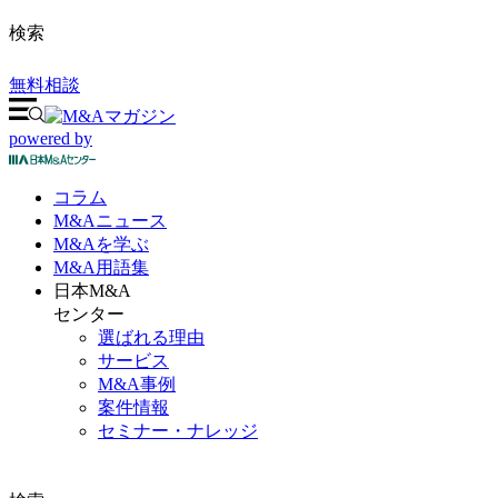
検索
無料相談
powered by
コラム
M&A
ニュース
M&Aを
学ぶ
M&A
用語集
日本M&A
センター
選ばれる理由
サービス
M&A事例
案件情報
セミナー・ナレッジ