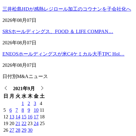
三井松島HDが感熱レジロール加工のコウナンを子会社化へ
2026年08月07日
SRSホールディングス、FOOD ＆ LIFE COMPAN…
2026年08月07日
ENEOSホールディングスが米C4ケミカル大手TPC Hol…
2026年08月07日
日付別M&Aニュース
2021年9月
日
月
火
水
木
金
土
1
2
3
4
5
6
7
8
9
10
11
12
13
14
15
16
17
18
19
20
21
22
23
24
25
26
27
28
29
30