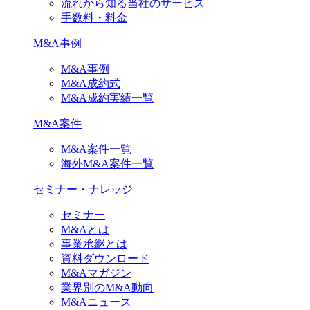
流れから知る当社のサービス
手数料・料金
M&A事例
M&A事例
M&A成約式
M&A成約実績一覧
M&A案件
M&A案件一覧
海外M&A案件一覧
セミナー・ナレッジ
セミナー
M&Aとは
事業承継とは
資料ダウンロード
M&Aマガジン
業界別のM&A動向
M&Aニュース