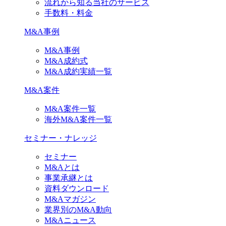
流れから知る当社のサービス
手数料・料金
M&A事例
M&A事例
M&A成約式
M&A成約実績一覧
M&A案件
M&A案件一覧
海外M&A案件一覧
セミナー・ナレッジ
セミナー
M&Aとは
事業承継とは
資料ダウンロード
M&Aマガジン
業界別のM&A動向
M&Aニュース