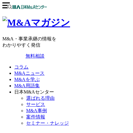
M&A・事業承継の情報を
わかりやすく発信
無料相談
コラム
M&Aニュース
M&Aを学ぶ
M&A用語集
日本M&Aセンター
選ばれる理由
サービス
M&A事例
案件情報
セミナー・ナレッジ