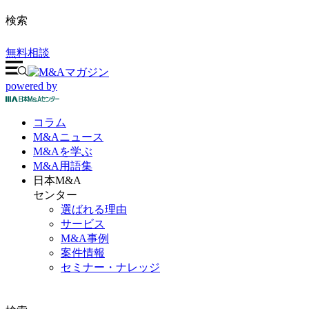
検索
無料相談
powered by
コラム
M&A
ニュース
M&Aを
学ぶ
M&A
用語集
日本M&A
センター
選ばれる理由
サービス
M&A事例
案件情報
セミナー・ナレッジ