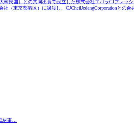
orporation（大韓民国）との共同出資で設立した株式会社エバラ
APAN株式会社（東京都港区）に譲渡し、CJCheilJedangCorpora
母材事…