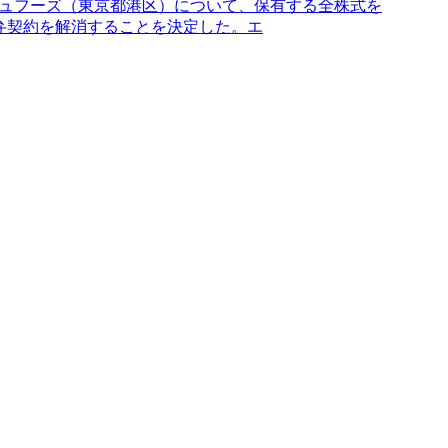
CJフレッシュフーズ（東京都港区）について、保有する全株式を
tionとの合弁契約を解消することを決定した。エ