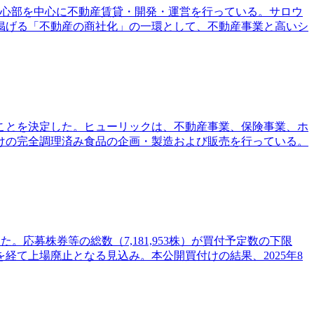
京都心部を中心に不動産賃貸・開発・運営を行っている。サロウ
掲げる「不動産の商社化」の一環として、不動産事業と高いシ
することを決定した。ヒューリックは、不動産事業、保険事業、ホ
けの完全調理済み食品の企画・製造および販売を行っている。
た。応募株券等の総数（7,181,953株）が買付予定数の下限
を経て上場廃止となる見込み。本公開買付けの結果、2025年8