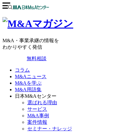
M&A・事業承継の情報を
わかりやすく発信
無料相談
コラム
M&Aニュース
M&Aを学ぶ
M&A用語集
日本M&Aセンター
選ばれる理由
サービス
M&A事例
案件情報
セミナー・ナレッジ