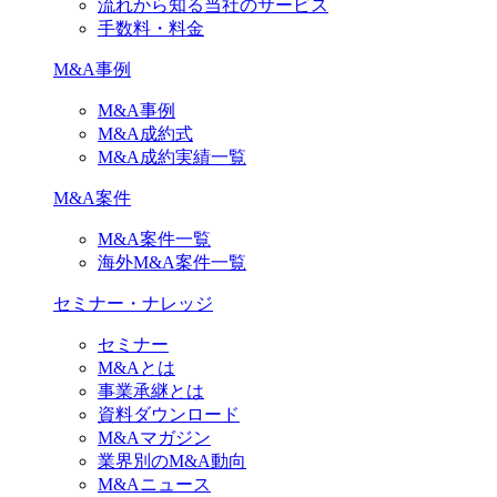
流れから知る当社のサービス
手数料・料金
M&A事例
M&A事例
M&A成約式
M&A成約実績一覧
M&A案件
M&A案件一覧
海外M&A案件一覧
セミナー・ナレッジ
セミナー
M&Aとは
事業承継とは
資料ダウンロード
M&Aマガジン
業界別のM&A動向
M&Aニュース