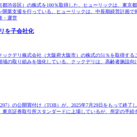
東京都渋谷区）の株式を100％取得した。ヒューリックは、東
ン開業支援を行っている。ヒューリックは、中長期経営計画で
発・運営
リを子会社化
途に、クックデリ株式会社（大阪府大阪市）の株式の51％を取得
領域の取り組みを強化している。クックデリは、高齢者施設向
7）の公開買付け（TOB）が、2025年7月29日をもって終了し
業は、東京証券取引所スタンダードに上場しているが、所定の手続