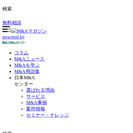
検索
無料相談
powered by
コラム
M&A
ニュース
M&Aを
学ぶ
M&A
用語集
日本M&A
センター
選ばれる理由
サービス
M&A事例
案件情報
セミナー・ナレッジ