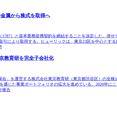
井金属から株式を取得へ
ク（1787）と資本業務提携契約を締結することを決定した。併
の相対取引により取得する。ヒューリックは、東京23区を中心と
野
京教育研を完全子会社化
鉄緑会」を運営する株式会社東京教育研（東京都渋谷区）の全
を通じた事業ポートフォリオの拡大を進めている。2020年に
け複合