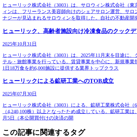
ヒューリック株式会社（3003）は、サロウィン株式会社（
ィンは、フリーランス美容師向けのシェアサロン運営、サロ
ナジーが見込まれるサロウィンを取得した。自社の不動産開
ヒューリック、高齢者施設向け冷凍食品のクックデ
2025年10月31日
ヒューリック株式会社（3003）は、2025年11月末を目
テル・旅館事業を行っている。賃貸事業を中心に、新規事業
1日18万食を約6,000施設に提供する業界トップクラス
ヒューリックによる鉱研工業へのTOB成立
2025年07月30日
ヒューリック株式会社（3003）による、鉱研工業株式会社（629
（4,240,100株）以上となったため成立している。鉱研工
月5日（本公開買付けの決済の開
この記事に関連するタグ