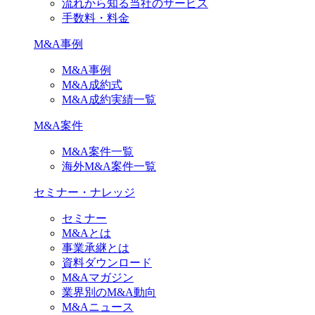
流れから知る当社のサービス
手数料・料金
M&A事例
M&A事例
M&A成約式
M&A成約実績一覧
M&A案件
M&A案件一覧
海外M&A案件一覧
セミナー・ナレッジ
セミナー
M&Aとは
事業承継とは
資料ダウンロード
M&Aマガジン
業界別のM&A動向
M&Aニュース