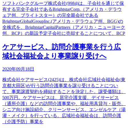
ソフトバンクグループ株式会社(9984)は、子会社を通じて保
有する完全子会社であるBrightstarCorp.（アメリカ・デラウ
ェア州、ブライトスター）の完全親会社である
BrightstarGlobalGroupInc.(アメリカ・デラウェア州、BGG)の
全株式を、BrightstarCapitalPartners（アメリカ・ニューヨーク
州、BCP）の新設予定子会社に売却することについて、BCP
ケアサービス、訪問介護事業を行う広
域社会福祉会より事業譲り受けへ
2020年09月18日
株式会社ケアサービス(2425)は、株式会社広域社会福祉会(東
京都大田区)が行う訪問介護事業を譲り受けることについ
て、事業譲渡契約を締結することを決定した。譲受価額は、
500万円。ケアサービスは、居宅介護支援、デイサービス
（通所介護）などの訪問介護事業や、福祉用具貸与・販売、
シニア向け施設紹介、クリーンサービス、エンゼルケア（湯
灌・メイク）を行っている。広域社会福祉会は、訪問介護
（介護予防）事業を