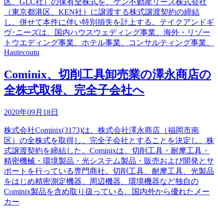
区、GLC社）の保有全株式を、ケン不動産リース株式会社
（東京都港区、KEN社）に譲渡する株式譲渡契約の締結
し、併せて本件に伴い特別損失を計上する。テイクアンドギ
ヴ･ニーズは、国内ハウスウェディング事業、海外・リゾー
トウエディング事業、ホテル事業、コンサルティング事業、
Hautecoutu
Cominix、切削工具卸売業の澤永商店の
全株式取得、完全子会社へ
2020年09月18日
株式会社Cominix(3173)は、株式会社澤永商店（福岡市南
区）の全株式を取得し、完全子会社とすることを決定し、株
式譲渡契約を締結した。Cominixは、切削工具・耐摩工具・
精密機械・環境製品・光システム製品・販売および開発とサ
ポートを行っている専門商社。切削工具、耐摩工具、光製品
をはじめ精密測定機器、周辺機器、環境機器など独自の
Cominix製品を含め取り扱っている。国内外から優れたメー
カー