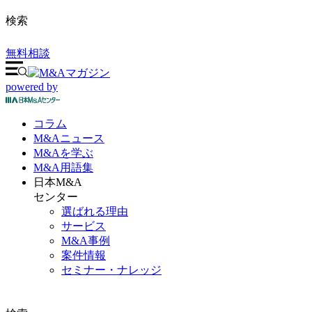
検索
無料相談
powered by
コラム
M&A
ニュース
M&Aを
学ぶ
M&A
用語集
日本M&A
センター
選ばれる理由
サービス
M&A事例
案件情報
セミナー・ナレッジ