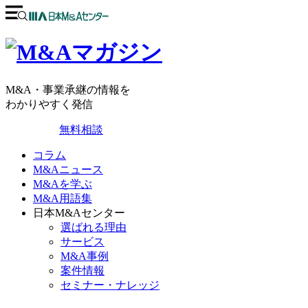
M&A・事業承継の情報を
わかりやすく発信
無料相談
コラム
M&Aニュース
M&Aを学ぶ
M&A用語集
日本M&Aセンター
選ばれる理由
サービス
M&A事例
案件情報
セミナー・ナレッジ