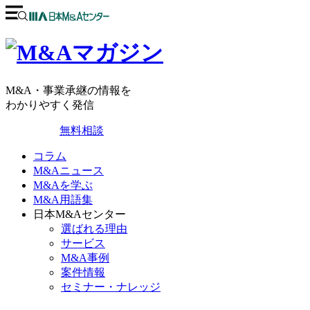
M&A・事業承継の情報を
わかりやすく発信
無料相談
コラム
M&Aニュース
M&Aを学ぶ
M&A用語集
日本M&Aセンター
選ばれる理由
サービス
M&A事例
案件情報
セミナー・ナレッジ