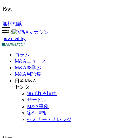
検索
無料相談
powered by
コラム
M&A
ニュース
M&Aを
学ぶ
M&A
用語集
日本M&A
センター
選ばれる理由
サービス
M&A事例
案件情報
セミナー・ナレッジ