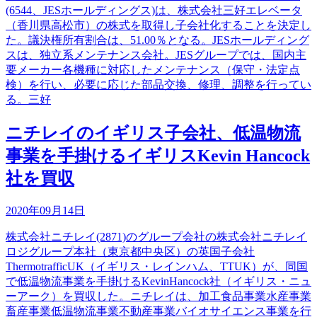
(6544、JESホールディングス)は、株式会社三好エレベータ
（香川県高松市）の株式を取得し子会社化することを決定し
た。議決権所有割合は、51.00％となる。JESホールディング
スは、独立系メンテナンス会社。JESグループでは、国内主
要メーカー各機種に対応したメンテナンス（保守・法定点
検）を行い、必要に応じた部品交換、修理、調整を行ってい
る。三好
ニチレイのイギリス子会社、低温物流
事業を手掛けるイギリスKevin Hancock
社を買収
2020年09月14日
株式会社ニチレイ(2871)のグループ会社の株式会社ニチレイ
ロジグループ本社（東京都中央区）の英国子会社
ThermotrafficUK（イギリス・レインハム、TTUK）が、同国
で低温物流事業を手掛けるKevinHancock社（イギリス・ニュ
ーアーク）を買収した。ニチレイは、加工食品事業水産事業
畜産事業低温物流事業不動産事業バイオサイエンス事業を行