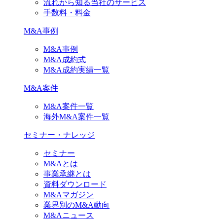
流れから知る当社のサービス
手数料・料金
M&A事例
M&A事例
M&A成約式
M&A成約実績一覧
M&A案件
M&A案件一覧
海外M&A案件一覧
セミナー・ナレッジ
セミナー
M&Aとは
事業承継とは
資料ダウンロード
M&Aマガジン
業界別のM&A動向
M&Aニュース