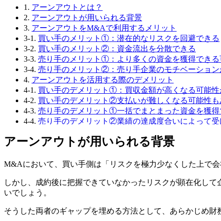
1.
アーンアウトとは？
2.
アーンアウトが用いられる背景
3.
アーンアウトをM&Aで利用するメリット
3-1.
買い手のメリット①：潜在的なリスクを回避できる
3-2.
買い手のメリット②：資金流出を分散できる
3-3.
売り手のメリット①：より多くの資金を獲得できる
3-4.
売り手のメリット②：売り手企業のモチベーション
4.
アーンアウトを活用する際のデメリット
4-1.
買い手のデメリット①：買収金額が高くなる可能性
4-2.
買い手のデメリット②支払いが難しくなる可能性も
4-3.
売り手のデメリット①一括でまとまった資金を獲得
4-4.
売り手のデメリット②業績の達成度合いによって受
4-5.
両者に共通するデメリット 交渉に時間がかかる
アーンアウトが用いられる背景
5.
アーンアウトの会計処理
5-1.
日本基準
5-2.
IFRS
M&Aにおいて、買い手側は「リスクを極力少なくした上で
6.
アーンアウトを実行する際の3つの注意点
6-1.
評価指標に関する注意点
しかし、成約後に把握できていなかったリスクが顕在化して
6-2.
評価期間に関する注意点
いでしょう。
6-3.
再売却に関する注意点
そうした両者のギャップを埋める方法として、あらかじめ財
7.
終わりに