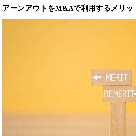
8.
『海外・クロスボーダーM&A DATA BOOK 2023-
アーンアウトをM&Aで利用するメリッ
8-1.
著者