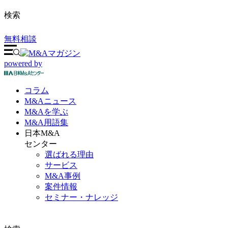
検索
無料相談
powered by
コラム
M&A
ニュース
M&Aを
学ぶ
M&A
用語集
日本M&A
センター
選ばれる理由
サービス
M&A事例
案件情報
セミナー・ナレッジ