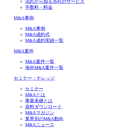
流れから知る当社のサービス
手数料・料金
M&A事例
M&A事例
M&A成約式
M&A成約実績一覧
M&A案件
M&A案件一覧
海外M&A案件一覧
セミナー・ナレッジ
セミナー
M&Aとは
事業承継とは
資料ダウンロード
M&Aマガジン
業界別のM&A動向
M&Aニュース